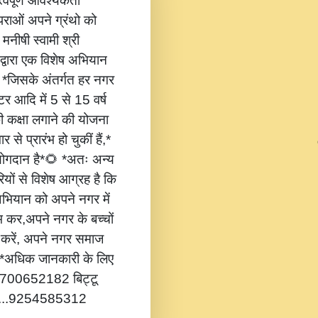
वपूर्ण आवश्यकता
ंपराओं अपने ग्रंथो को
 मनीषी स्वामी श्री
 द्वारा एक विशेष अभियान
,* *जिसके अंतर्गत हर नगर
टर आदि में 5 से 15 वर्ष
की कक्षा लगाने की योजना
 से प्रारंभ हो चुकीं हैं,*
 योगदान है*🌻 *अतः अन्य
यों से विशेष आग्रह है कि
भियान को अपने नगर में
ंभ कर,अपने नगर के बच्चों
ोग करें, अपने नगर समाज
*🔔 *अधिक जानकारी के लिए
...8700652182 बिट्टू
.....9254585312