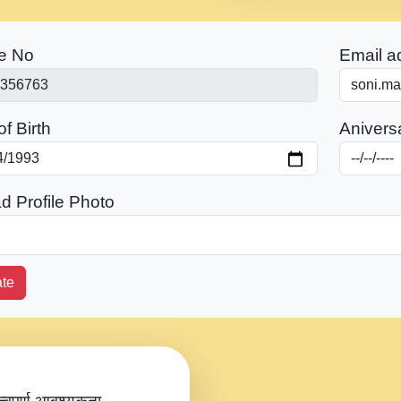
e No
Email a
f Birth
Anivers
d Profile Photo
te