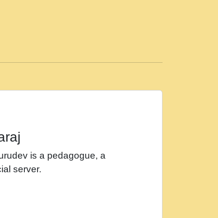
ड़ी मस्ती में हूँ । 2018 - Rishikesh - Ratan Ji
 सर रख क, नल रव त गल लग जव त सर उतत हथ
ीं दिन बीतते जाते हैं । 2018 - Rishikesh - Swami
p3
महन न रझद फर! shri ravinandan shastri ji
araj
खट करम क !!!! मह दद सहर चरण क .....mp3
Gurudev is a pedagogue, a
र Shri ravinandan shastri ji maharaj.mp3
ial server.
खोल ज़रा.mp3
 श्याम हो - Bhajan - Chahe Ram Ho Chahe