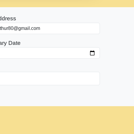
ddress
ary Date