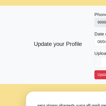
Phon
Date o
Update your Profile
Uploa
Upda