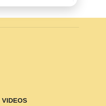
AVE by Rasik Pawan ji 20-11-19
 PRABHU KUTEER CHANNEL.mp3
n Sajaya Mata Vaishno Devi Aarti Mata
r Wadali Ji.mp3
NTH KALER NEW PUNAJBI
 FULL VIDEO HD.mp3
i Maharaj Pad - A Divine Bhajan by Shri
p3
est Devotional Song By Chitra
aksh (शर कषण कप कटकष- परम पजय गत मनष ज
VIDEOS
aawariya Latest Shyam Bhajan Ram Gopal