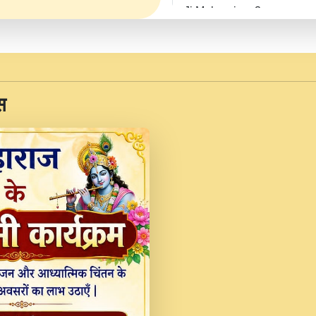
Ji Maharaj.mp3
JINU SATGURU AAP BUL
Sankirtan At VEER JI
Kina Sohna Tera Bhawa
स
Rani Bhajan By Lakhwinde
MERE MANN VICH KA
DEVOTIONAL SONG 2017
Na To Roop Hai Bindu J
Indresh Ji #BhaktiPath.m
Radha Rani Ki Kirpa B
Vichitra.mp3
Shri Krishan Kripakat
महरज ).mp3
Teri Bholi Si Surat S