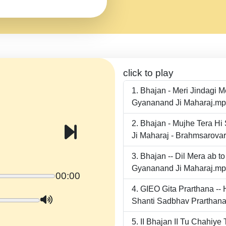
click to play
Bhajan - Meri Jindagi 
Gyananand Ji Maharaj.m
Bhajan - Mujhe Tera Hi
Ji Maharaj - Brahmsarova
Bhajan -- Dil Mera ab 
Gyananand Ji Maharaj.m
00:00
GIEO Gita Prarthana -
Shanti Sadbhav Prarthana
II Bhajan II Tu Chahiy