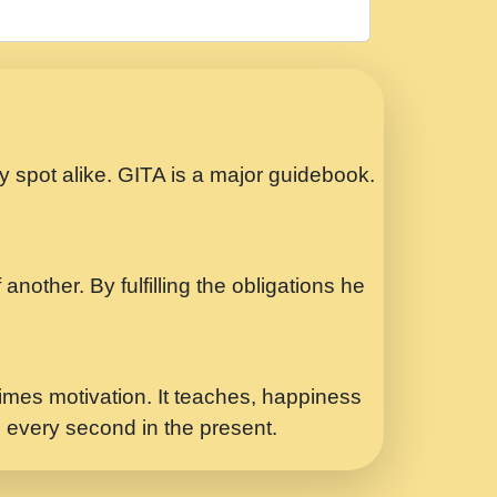
रठ हर क मनन न आय Shri ravinandan shastri
ता प्रेरणा -Swami Gyananand Ji Maharaj.mp3
Special Shyam Bhajan Ram Gopal Shastri
ry spot alike. GITA is a major guidebook.
ध.... Shri ravinandan shastri ji
another. By fulfilling the obligations he
 - भजन भाव - 2018 - Rishikesh - Swami
p3
र Yahi Hasraten Talab Hai Bhav Pravah
mes motivation. It teaches, happiness
d every second in the present.
Sadhvi Purnima Ji 7.9.2021 जवल नगर दलल