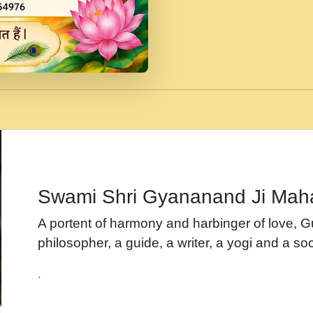
जब से गीता ज्ञान पाया मैं ब
Rasik.mp3
तन हल दल द सनव मड उतत
रख द!.mp3
तू कर प्रीतम से प्रीत, यूह
Gyananand Ji Maharaj.m
न म गवद गपल गद फर, पयर 
maharaj.mp3
Swami Shri Gyananand Ji Mah
नह भरस रह लडडल... अपन 
A portent of harmony and harbinger of love, 
बगड नसब कसन सवर तर बग
philosopher, a guide, a writer, a yogi and a soc
भजन - उठ नींद से अखियां 
.
भजन - चाहे राम हो, चाहे
Shyam Ho.mp3