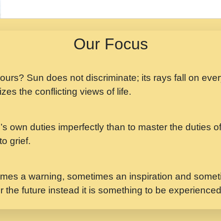
मझ अपन जवन बनन न आय, 
ji maharaj.mp3
Our Focus
मन अशांत मंत्र जाप - गी
मन बध लय परम वल कगन 
Ji Saawariya.mp3
 yours? Sun does not discriminate; its rays fall on eve
zes the conflicting views of life.
मर गनय न अपरध लडडल शर र
maharaj.mp3
’s own duties imperfectly than to master the duties of 
मेरे मन हरी का ध्यान लगा
Gyananand Ji Maharaj.m
o grief.
यह हसरत तलब ह नकज कम
#bhajan.mp3
mes a warning, sometimes an inspiration and someti
r the future instead it is something to be experience
लडल ज बल ल क ज न लग 
#बसर.mp3