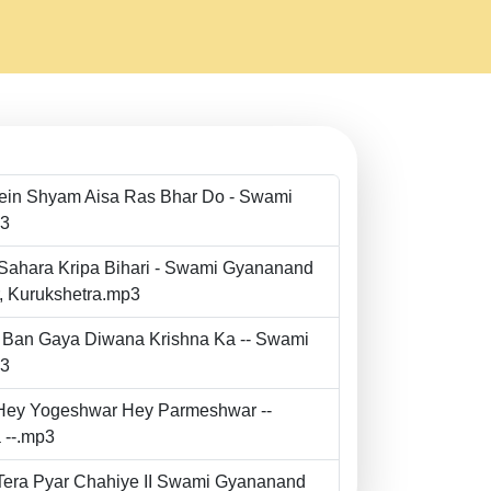
Mein Shyam Aisa Ras Bhar Do - Swami
p3
 Sahara Kripa Bihari - Swami Gyananand
r, Kurukshetra.mp3
to Ban Gaya Diwana Krishna Ka -- Swami
p3
- Hey Yogeshwar Hey Parmeshwar --
 --.mp3
e Tera Pyar Chahiye II Swami Gyananand