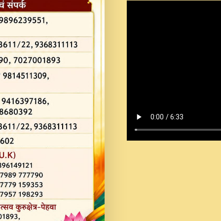
Shastri Ji Saawariya.mp3
Teri Chaukhat Pe.mp3
Teri Sharan Mein Aak
Sankirtan.mp3
अगर दन कशर ज मझ इतन द
#बसर.mp3
अब त आकर बह पकड ल वरन
SATGURU MUSIC !.mp3
ऐहन अखय च महन बस रखय 
कई पकड क मर हथ र मह व
दय!.mp3
कषण क दवन जरर सन - O K
New Bhajan 2020 #Ishwar