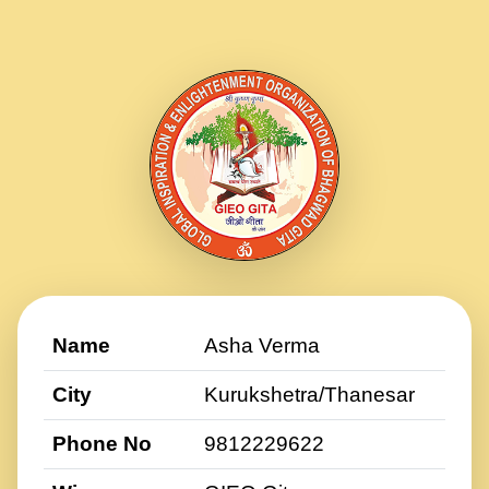
Name
Asha Verma
City
Kurukshetra/Thanesar
Phone No
9812229622