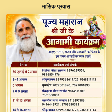
​मासिक प्रवास
JINU SATGURU AAP BULAVE by Rasik
Pawan ji 20-11-19 Sankirtan At VEER JI
PRABHU KUTEER CHANNEL.mp3
Kina Sohna Tera Bhawan Sajaya Mata
Vaishno Devi Aarti Mata Rani Bhajan By
Lakhwinder Wadali Ji.mp3
MERE MANN VICH KANTH KALER
NEW PUNAJBI DEVOTIONAL SONG 2017
FULL VIDEO HD.mp3
Na To Roop Hai Bindu Ji Maharaj Pad - A
Divine Bhajan by Shri Indresh Ji
#BhaktiPath.mp3
Radha Rani Ki Kirpa Best Devotional
Song By Chitra Vichitra.mp3