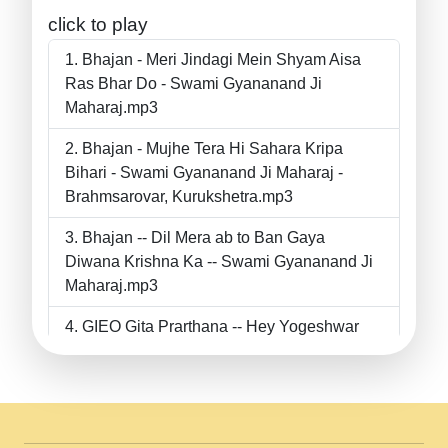
click to play
Bhajan - Meri Jindagi Mein Shyam Aisa
Ras Bhar Do - Swami Gyananand Ji
Maharaj.mp3
Bhajan - Mujhe Tera Hi Sahara Kripa
Bihari - Swami Gyananand Ji Maharaj -
Brahmsarovar, Kurukshetra.mp3
Bhajan -- Dil Mera ab to Ban Gaya
Diwana Krishna Ka -- Swami Gyananand Ji
Maharaj.mp3
GIEO Gita Prarthana -- Hey Yogeshwar
Hey Parmeshwar -- Shanti Sadbhav
Prarthana --.mp3
II Bhajan II Tu Chahiye Tera Pyar Chahiye
II Swami Gyananand Ji Maharaj.mp3