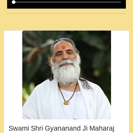
कई पकड क मर हथ र मह वदवन पहच दय! मह जन
उनक पस र मह वदवन पहच दय!.mp3
कषण क दवन जरर सन - O Kanha Abto Murli
Ki - Krishna Bhajan - New Bhajan 2020
#Ishwar Bhakti.mp3
जब से गीता ज्ञान पाया मैं बड़ी मस्ती में हूँ । 2018 -
Rishikesh - Ratan Ji Rasik.mp3
तन हल दल द सनव मड उतत सर रख क, नल रव त
गल लग जव त सर उतत हथ रख द!.mp3
तू कर प्रीतम से प्रीत, यूहीं दिन बीतते जाते हैं ।
2018 - Rishikesh - Swami Gyananand Ji
Maharaj.mp3
न म गवद गपल गद फर, पयर महन न रझद फर! shri
ravinandan shastri ji maharaj.mp3
Swami Shri Gyananand Ji Maharaj