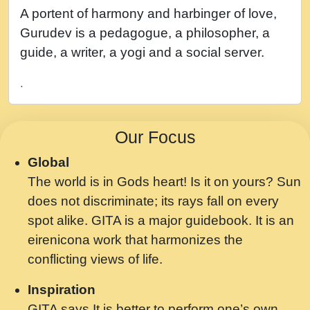
नह भरस रह लडडल... अपन खट करम क !!!! मह दद
A portent of harmony and harbinger of love,
सहर चरण क .....mp3
Gurudev is a pedagogue, a philosopher, a
बगड नसब कसन सवर तर बगर Shri ravinandan
guide, a writer, a yogi and a social server.
shastri ji maharaj.mp3
.
भजन - उठ नींद से अखियां खोल ज़रा.mp3
भजन - चाहे राम हो, चाहे श्याम हो - Bhajan -
Our Focus
Chahe Ram Ho Chahe Shyam Ho.mp3
Global
मझ अपन जवन बनन न आय, रठ हर क मनन न आय
The world is in Gods heart! Is it on yours? Sun
Shri ravinandan shastri ji maharaj.mp3
does not discriminate; its rays fall on every
मन अशांत मंत्र जाप - गीता प्रेरणा -Swami
spot alike. GITA is a major guidebook. It is an
Gyananand Ji Maharaj.mp3
eirenicona work that harmonizes the
मन बध लय परम वल कगन Special Shyam
conflicting views of life.
Bhajan Ram Gopal Shastri Ji
Inspiration
Saawariya.mp3
GITA says It is better to perform one’s own