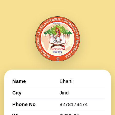
Name
Bharti
City
Jind
Phone No
8278179474