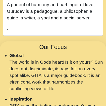
नह भरस रह लडडल... अपन खट करम क !!!! मह दद
A portent of harmony and harbinger of love,
सहर चरण क .....mp3
Gurudev is a pedagogue, a philosopher, a
बगड नसब कसन सवर तर बगर Shri ravinandan
guide, a writer, a yogi and a social server.
shastri ji maharaj.mp3
.
भजन - उठ नींद से अखियां खोल ज़रा.mp3
भजन - चाहे राम हो, चाहे श्याम हो - Bhajan -
Our Focus
Chahe Ram Ho Chahe Shyam Ho.mp3
Global
मझ अपन जवन बनन न आय, रठ हर क मनन न आय
The world is in Gods heart! Is it on yours? Sun
Shri ravinandan shastri ji maharaj.mp3
does not discriminate; its rays fall on every
मन अशांत मंत्र जाप - गीता प्रेरणा -Swami
spot alike. GITA is a major guidebook. It is an
Gyananand Ji Maharaj.mp3
eirenicona work that harmonizes the
मन बध लय परम वल कगन Special Shyam
conflicting views of life.
Bhajan Ram Gopal Shastri Ji
Inspiration
Saawariya.mp3
GITA says It is better to perform one’s own