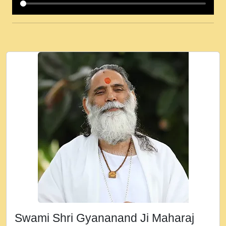
कई पकड क मर हथ र मह वदवन पहच दय! मह जन
उनक पस र मह वदवन पहच दय!.mp3
कषण क दवन जरर सन - O Kanha Abto Murli
Ki - Krishna Bhajan - New Bhajan 2020
#Ishwar Bhakti.mp3
जब से गीता ज्ञान पाया मैं बड़ी मस्ती में हूँ । 2018 -
Rishikesh - Ratan Ji Rasik.mp3
तन हल दल द सनव मड उतत सर रख क, नल रव त
गल लग जव त सर उतत हथ रख द!.mp3
तू कर प्रीतम से प्रीत, यूहीं दिन बीतते जाते हैं ।
2018 - Rishikesh - Swami Gyananand Ji
Maharaj.mp3
न म गवद गपल गद फर, पयर महन न रझद फर! shri
ravinandan shastri ji maharaj.mp3
Swami Shri Gyananand Ji Maharaj