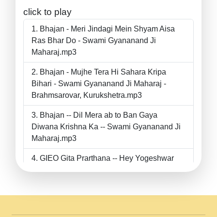
click to play
Bhajan - Meri Jindagi Mein Shyam Aisa
Ras Bhar Do - Swami Gyananand Ji
Maharaj.mp3
Bhajan - Mujhe Tera Hi Sahara Kripa
Bihari - Swami Gyananand Ji Maharaj -
Brahmsarovar, Kurukshetra.mp3
Bhajan -- Dil Mera ab to Ban Gaya
Diwana Krishna Ka -- Swami Gyananand Ji
Maharaj.mp3
GIEO Gita Prarthana -- Hey Yogeshwar
Hey Parmeshwar -- Shanti Sadbhav
Prarthana --.mp3
II Bhajan II Tu Chahiye Tera Pyar Chahiye
II Swami Gyananand Ji Maharaj.mp3