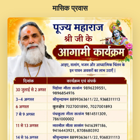
​मासिक प्रवास
JINU SATGURU AAP BULAVE by Rasik
Pawan ji 20-11-19 Sankirtan At VEER JI
PRABHU KUTEER CHANNEL.mp3
Kina Sohna Tera Bhawan Sajaya Mata
Vaishno Devi Aarti Mata Rani Bhajan By
Lakhwinder Wadali Ji.mp3
MERE MANN VICH KANTH KALER
NEW PUNAJBI DEVOTIONAL SONG 2017
FULL VIDEO HD.mp3
Na To Roop Hai Bindu Ji Maharaj Pad - A
Divine Bhajan by Shri Indresh Ji
#BhaktiPath.mp3
Radha Rani Ki Kirpa Best Devotional
Song By Chitra Vichitra.mp3