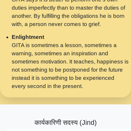
मर गनय न अपरध लडडल शर रध.... Shri
duties imperfectly than to master the duties of
ravinandan shastri ji maharaj.mp3
another. By fulfilling the obligations he is born
मेरे मन हरी का ध्यान लगा - भजन भाव - 2018 -
with, a person never comes to grief.
Rishikesh - Swami Gyananand Ji
Maharaj.mp3
Enlightment
GITA is sometimes a lesson, sometimes a
यह हसरत तलब ह नकज कमर Yahi Hasraten
warning, sometimes an inspiration and
Talab Hai Bhav Pravah #bhajan.mp3
sometimes motivation. It teaches, happiness is
लडल ज बल ल क ज न लग Sadhvi Purnima Ji
not something to be postponed for the future
7.9.2021 जवल नगर दलल #बसर.mp3
instead it is something to be experienced
every second in the present.
सख भ मझ पयर ह दख भ मझ पयर ह!छड म कस दत
दन ह तमहर ह!.mp3
सपरहट भजन 2021 - तर अखय ह जद भर बहर ज म
कब स खड 1.1.2021 !! दलल #बसर.mp3
कार्यकारिणी सदस्य (Jind)
सपरहट शयम भजन - जय जय शयम जय जय शयम
जय जय शर वनदवन धम !! Jai Jai Shyama !! बज