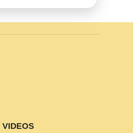
AVE by Rasik Pawan ji 20-11-19
 PRABHU KUTEER CHANNEL.mp3
n Sajaya Mata Vaishno Devi Aarti Mata
r Wadali Ji.mp3
NTH KALER NEW PUNAJBI
 FULL VIDEO HD.mp3
i Maharaj Pad - A Divine Bhajan by Shri
p3
est Devotional Song By Chitra
aksh (शर कषण कप कटकष- परम पजय गत मनष ज
VIDEOS
aawariya Latest Shyam Bhajan Ram Gopal