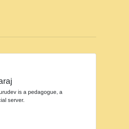
ड़ी मस्ती में हूँ । 2018 - Rishikesh - Ratan Ji
 सर रख क, नल रव त गल लग जव त सर उतत हथ
ीं दिन बीतते जाते हैं । 2018 - Rishikesh - Swami
p3
महन न रझद फर! shri ravinandan shastri ji
araj
खट करम क !!!! मह दद सहर चरण क .....mp3
Gurudev is a pedagogue, a
र Shri ravinandan shastri ji maharaj.mp3
ial server.
खोल ज़रा.mp3
 श्याम हो - Bhajan - Chahe Ram Ho Chahe