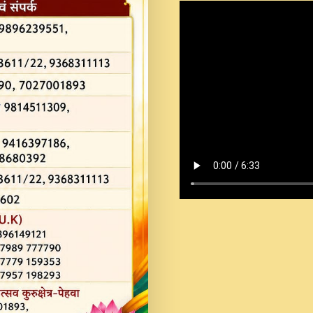
Shastri Ji Saawariya.mp3
Teri Chaukhat Pe.mp3
Teri Sharan Mein Aak
Sankirtan.mp3
अगर दन कशर ज मझ इतन द
#बसर.mp3
अब त आकर बह पकड ल वरन
SATGURU MUSIC !.mp3
ऐहन अखय च महन बस रखय 
कई पकड क मर हथ र मह व
दय!.mp3
कषण क दवन जरर सन - O K
New Bhajan 2020 #Ishwar