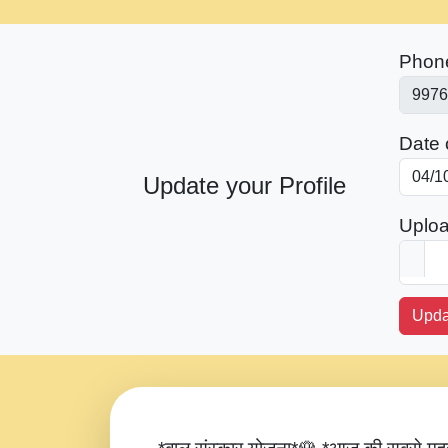
Phon
Date o
Update your Profile
Uploa
Upda