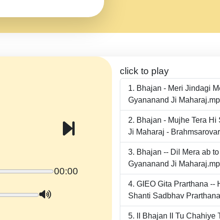
click to play
Bhajan - Meri Jindagi 
Gyananand Ji Maharaj.m
Bhajan - Mujhe Tera Hi
Ji Maharaj - Brahmsarova
Bhajan -- Dil Mera ab 
Gyananand Ji Maharaj.m
00:00
GIEO Gita Prarthana -
Shanti Sadbhav Prarthana
II Bhajan II Tu Chahiy