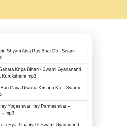
Mein Shyam Aisa Ras Bhar Do - Swami
p3
 Sahara Kripa Bihari - Swami Gyananand
r, Kurukshetra.mp3
to Ban Gaya Diwana Krishna Ka -- Swami
p3
- Hey Yogeshwar Hey Parmeshwar --
 --.mp3
e Tera Pyar Chahiye II Swami Gyananand