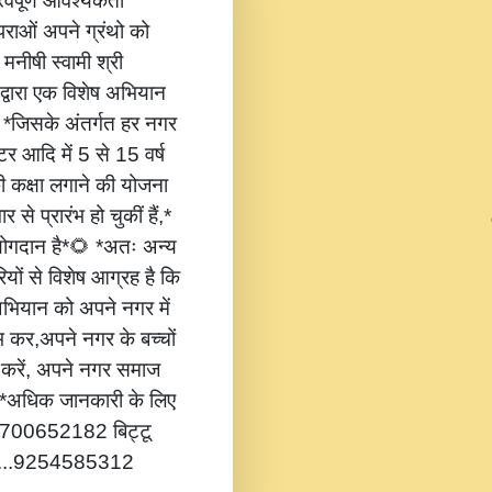
वपूर्ण आवश्यकता
ंपराओं अपने ग्रंथो को
 मनीषी स्वामी श्री
 द्वारा एक विशेष अभियान
,* *जिसके अंतर्गत हर नगर
टर आदि में 5 से 15 वर्ष
की कक्षा लगाने की योजना
 से प्रारंभ हो चुकीं हैं,*
 योगदान है*🌻 *अतः अन्य
यों से विशेष आग्रह है कि
भियान को अपने नगर में
ंभ कर,अपने नगर के बच्चों
ोग करें, अपने नगर समाज
*🔔 *अधिक जानकारी के लिए
...8700652182 बिट्टू
.....9254585312