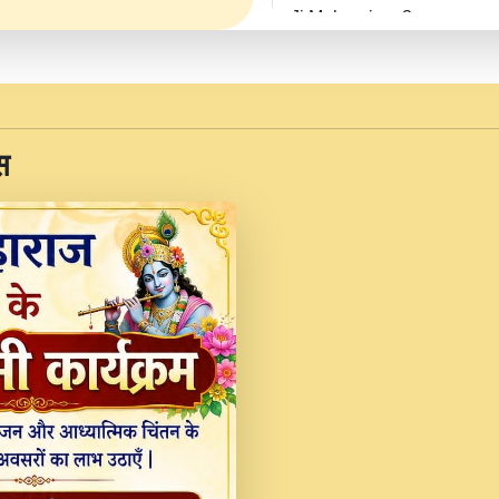
Ji Maharaj.mp3
JINU SATGURU AAP BUL
Sankirtan At VEER JI
Kina Sohna Tera Bhawa
स
Rani Bhajan By Lakhwinde
MERE MANN VICH KA
DEVOTIONAL SONG 2017
Na To Roop Hai Bindu J
Indresh Ji #BhaktiPath.m
Radha Rani Ki Kirpa B
Vichitra.mp3
Shri Krishan Kripakat
महरज ).mp3
Teri Bholi Si Surat S