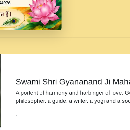
जब से गीता ज्ञान पाया मैं ब
Rasik.mp3
तन हल दल द सनव मड उतत
रख द!.mp3
तू कर प्रीतम से प्रीत, यूह
Gyananand Ji Maharaj.m
न म गवद गपल गद फर, पयर 
maharaj.mp3
Swami Shri Gyananand Ji Mah
नह भरस रह लडडल... अपन 
A portent of harmony and harbinger of love, 
बगड नसब कसन सवर तर बग
philosopher, a guide, a writer, a yogi and a soc
भजन - उठ नींद से अखियां 
.
भजन - चाहे राम हो, चाहे
Shyam Ho.mp3