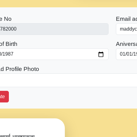
e No
Email a
f Birth
Anivers
d Profile Photo
te