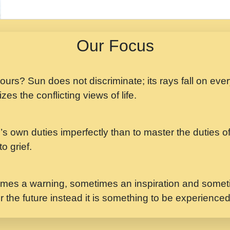
मझ अपन जवन बनन न आय, 
ji maharaj.mp3
Our Focus
मन अशांत मंत्र जाप - गी
मन बध लय परम वल कगन 
Ji Saawariya.mp3
 yours? Sun does not discriminate; its rays fall on eve
zes the conflicting views of life.
मर गनय न अपरध लडडल शर र
maharaj.mp3
’s own duties imperfectly than to master the duties of 
मेरे मन हरी का ध्यान लगा
Gyananand Ji Maharaj.m
o grief.
यह हसरत तलब ह नकज कम
#bhajan.mp3
mes a warning, sometimes an inspiration and someti
r the future instead it is something to be experience
लडल ज बल ल क ज न लग 
#बसर.mp3