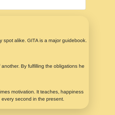
रठ हर क मनन न आय Shri ravinandan shastri
ता प्रेरणा -Swami Gyananand Ji Maharaj.mp3
Special Shyam Bhajan Ram Gopal Shastri
ry spot alike. GITA is a major guidebook.
ध.... Shri ravinandan shastri ji
another. By fulfilling the obligations he
 - भजन भाव - 2018 - Rishikesh - Swami
p3
र Yahi Hasraten Talab Hai Bhav Pravah
mes motivation. It teaches, happiness
d every second in the present.
Sadhvi Purnima Ji 7.9.2021 जवल नगर दलल