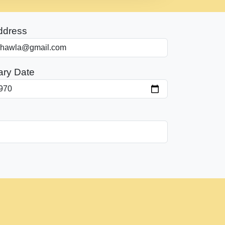
ddress
ary Date