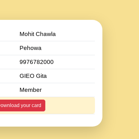
Mohit Chawla
Pehowa
9976782000
GIEO Gita
Member
ownload your card