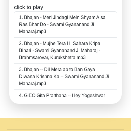
click to play
Bhajan - Meri Jindagi Mein Shyam Aisa
Ras Bhar Do - Swami Gyananand Ji
Maharaj.mp3
Bhajan - Mujhe Tera Hi Sahara Kripa
Bihari - Swami Gyananand Ji Maharaj -
Brahmsarovar, Kurukshetra.mp3
Bhajan -- Dil Mera ab to Ban Gaya
Diwana Krishna Ka -- Swami Gyananand Ji
Maharaj.mp3
GIEO Gita Prarthana -- Hey Yogeshwar
Hey Parmeshwar -- Shanti Sadbhav
Prarthana --.mp3
II Bhajan II Tu Chahiye Tera Pyar Chahiye
II Swami Gyananand Ji Maharaj.mp3