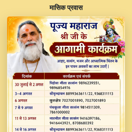
​मासिक प्रवास
JINU SATGURU AAP BULAVE by Rasik
Pawan ji 20-11-19 Sankirtan At VEER JI
PRABHU KUTEER CHANNEL.mp3
Kina Sohna Tera Bhawan Sajaya Mata
Vaishno Devi Aarti Mata Rani Bhajan By
Lakhwinder Wadali Ji.mp3
MERE MANN VICH KANTH KALER
NEW PUNAJBI DEVOTIONAL SONG 2017
FULL VIDEO HD.mp3
Na To Roop Hai Bindu Ji Maharaj Pad - A
Divine Bhajan by Shri Indresh Ji
#BhaktiPath.mp3
Radha Rani Ki Kirpa Best Devotional
Song By Chitra Vichitra.mp3