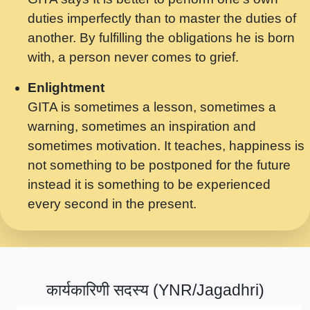
मर गनय न अपरध लडडल शर रध.... Shri
duties imperfectly than to master the duties of
ravinandan shastri ji maharaj.mp3
another. By fulfilling the obligations he is born
मेरे मन हरी का ध्यान लगा - भजन भाव - 2018 -
with, a person never comes to grief.
Rishikesh - Swami Gyananand Ji
Maharaj.mp3
Enlightment
GITA is sometimes a lesson, sometimes a
यह हसरत तलब ह नकज कमर Yahi Hasraten
warning, sometimes an inspiration and
Talab Hai Bhav Pravah #bhajan.mp3
sometimes motivation. It teaches, happiness is
लडल ज बल ल क ज न लग Sadhvi Purnima Ji
not something to be postponed for the future
7.9.2021 जवल नगर दलल #बसर.mp3
instead it is something to be experienced
every second in the present.
सख भ मझ पयर ह दख भ मझ पयर ह!छड म कस दत
दन ह तमहर ह!.mp3
सपरहट भजन 2021 - तर अखय ह जद भर बहर ज म
कब स खड 1.1.2021 !! दलल #बसर.mp3
कार्यकारिणी सदस्य (YNR/Jagadhri)
सपरहट शयम भजन - जय जय शयम जय जय शयम
जय जय शर वनदवन धम !! Jai Jai Shyama !! बज