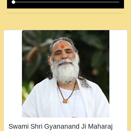
कई पकड क मर हथ र मह वदवन पहच दय! मह जन
उनक पस र मह वदवन पहच दय!.mp3
कषण क दवन जरर सन - O Kanha Abto Murli
Ki - Krishna Bhajan - New Bhajan 2020
#Ishwar Bhakti.mp3
जब से गीता ज्ञान पाया मैं बड़ी मस्ती में हूँ । 2018 -
Rishikesh - Ratan Ji Rasik.mp3
तन हल दल द सनव मड उतत सर रख क, नल रव त
गल लग जव त सर उतत हथ रख द!.mp3
तू कर प्रीतम से प्रीत, यूहीं दिन बीतते जाते हैं ।
2018 - Rishikesh - Swami Gyananand Ji
Maharaj.mp3
न म गवद गपल गद फर, पयर महन न रझद फर! shri
ravinandan shastri ji maharaj.mp3
Swami Shri Gyananand Ji Maharaj