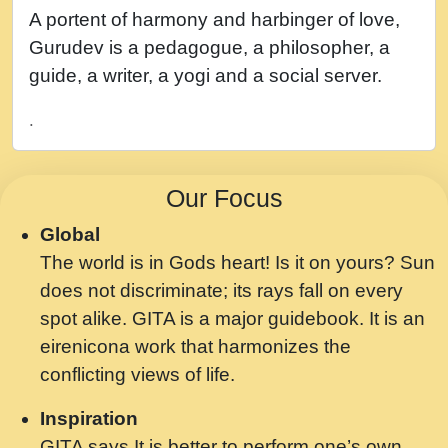
नह भरस रह लडडल... अपन खट करम क !!!! मह दद
A portent of harmony and harbinger of love,
सहर चरण क .....mp3
Gurudev is a pedagogue, a philosopher, a
बगड नसब कसन सवर तर बगर Shri ravinandan
guide, a writer, a yogi and a social server.
shastri ji maharaj.mp3
.
भजन - उठ नींद से अखियां खोल ज़रा.mp3
भजन - चाहे राम हो, चाहे श्याम हो - Bhajan -
Our Focus
Chahe Ram Ho Chahe Shyam Ho.mp3
Global
मझ अपन जवन बनन न आय, रठ हर क मनन न आय
The world is in Gods heart! Is it on yours? Sun
Shri ravinandan shastri ji maharaj.mp3
does not discriminate; its rays fall on every
मन अशांत मंत्र जाप - गीता प्रेरणा -Swami
spot alike. GITA is a major guidebook. It is an
Gyananand Ji Maharaj.mp3
eirenicona work that harmonizes the
मन बध लय परम वल कगन Special Shyam
conflicting views of life.
Bhajan Ram Gopal Shastri Ji
Inspiration
Saawariya.mp3
GITA says It is better to perform one’s own