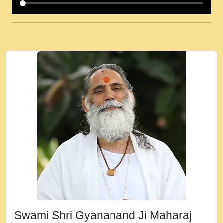
कई पकड क मर हथ र मह वदवन पहच दय! मह जन
उनक पस र मह वदवन पहच दय!.mp3
कषण क दवन जरर सन - O Kanha Abto Murli
Ki - Krishna Bhajan - New Bhajan 2020
#Ishwar Bhakti.mp3
जब से गीता ज्ञान पाया मैं बड़ी मस्ती में हूँ । 2018 -
Rishikesh - Ratan Ji Rasik.mp3
तन हल दल द सनव मड उतत सर रख क, नल रव त
गल लग जव त सर उतत हथ रख द!.mp3
तू कर प्रीतम से प्रीत, यूहीं दिन बीतते जाते हैं ।
2018 - Rishikesh - Swami Gyananand Ji
Maharaj.mp3
न म गवद गपल गद फर, पयर महन न रझद फर! shri
ravinandan shastri ji maharaj.mp3
Swami Shri Gyananand Ji Maharaj