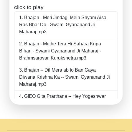
click to play
Bhajan - Meri Jindagi Mein Shyam Aisa
Ras Bhar Do - Swami Gyananand Ji
Maharaj.mp3
Bhajan - Mujhe Tera Hi Sahara Kripa
Bihari - Swami Gyananand Ji Maharaj -
Brahmsarovar, Kurukshetra.mp3
Bhajan -- Dil Mera ab to Ban Gaya
Diwana Krishna Ka -- Swami Gyananand Ji
Maharaj.mp3
GIEO Gita Prarthana -- Hey Yogeshwar
Hey Parmeshwar -- Shanti Sadbhav
Prarthana --.mp3
II Bhajan II Tu Chahiye Tera Pyar Chahiye
II Swami Gyananand Ji Maharaj.mp3