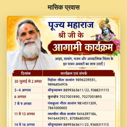
​मासिक प्रवास
JINU SATGURU AAP BULAVE by Rasik
Pawan ji 20-11-19 Sankirtan At VEER JI
PRABHU KUTEER CHANNEL.mp3
Kina Sohna Tera Bhawan Sajaya Mata
Vaishno Devi Aarti Mata Rani Bhajan By
Lakhwinder Wadali Ji.mp3
MERE MANN VICH KANTH KALER
NEW PUNAJBI DEVOTIONAL SONG 2017
FULL VIDEO HD.mp3
Na To Roop Hai Bindu Ji Maharaj Pad - A
Divine Bhajan by Shri Indresh Ji
#BhaktiPath.mp3
Radha Rani Ki Kirpa Best Devotional
Song By Chitra Vichitra.mp3