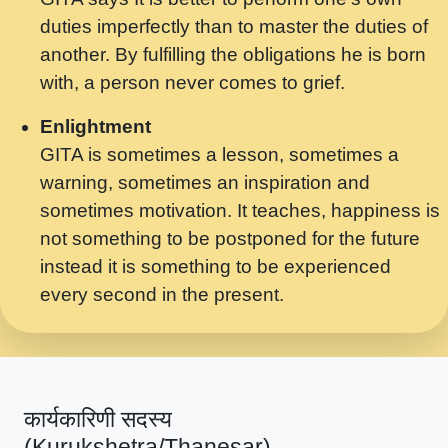
मर गनय न अपरध लडडल शर रध.... Shri
duties imperfectly than to master the duties of
ravinandan shastri ji maharaj.mp3
another. By fulfilling the obligations he is born
मेरे मन हरी का ध्यान लगा - भजन भाव - 2018 -
with, a person never comes to grief.
Rishikesh - Swami Gyananand Ji
Maharaj.mp3
Enlightment
GITA is sometimes a lesson, sometimes a
यह हसरत तलब ह नकज कमर Yahi Hasraten
warning, sometimes an inspiration and
Talab Hai Bhav Pravah #bhajan.mp3
sometimes motivation. It teaches, happiness is
लडल ज बल ल क ज न लग Sadhvi Purnima Ji
not something to be postponed for the future
7.9.2021 जवल नगर दलल #बसर.mp3
instead it is something to be experienced
every second in the present.
सख भ मझ पयर ह दख भ मझ पयर ह!छड म कस दत
दन ह तमहर ह!.mp3
सपरहट भजन 2021 - तर अखय ह जद भर बहर ज म
कब स खड 1.1.2021 !! दलल #बसर.mp3
कार्यकारिणी सदस्य
सपरहट शयम भजन - जय जय शयम जय जय शयम
(Kurukshetra/Thanesar)
जय जय शर वनदवन धम !! Jai Jai Shyama !! बज