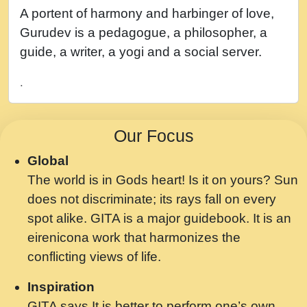
नह भरस रह लडडल... अपन खट करम क !!!! मह दद
A portent of harmony and harbinger of love,
सहर चरण क .....mp3
Gurudev is a pedagogue, a philosopher, a
बगड नसब कसन सवर तर बगर Shri ravinandan
guide, a writer, a yogi and a social server.
shastri ji maharaj.mp3
.
भजन - उठ नींद से अखियां खोल ज़रा.mp3
भजन - चाहे राम हो, चाहे श्याम हो - Bhajan -
Our Focus
Chahe Ram Ho Chahe Shyam Ho.mp3
Global
मझ अपन जवन बनन न आय, रठ हर क मनन न आय
The world is in Gods heart! Is it on yours? Sun
Shri ravinandan shastri ji maharaj.mp3
does not discriminate; its rays fall on every
मन अशांत मंत्र जाप - गीता प्रेरणा -Swami
spot alike. GITA is a major guidebook. It is an
Gyananand Ji Maharaj.mp3
eirenicona work that harmonizes the
मन बध लय परम वल कगन Special Shyam
conflicting views of life.
Bhajan Ram Gopal Shastri Ji
Inspiration
Saawariya.mp3
GITA says It is better to perform one’s own