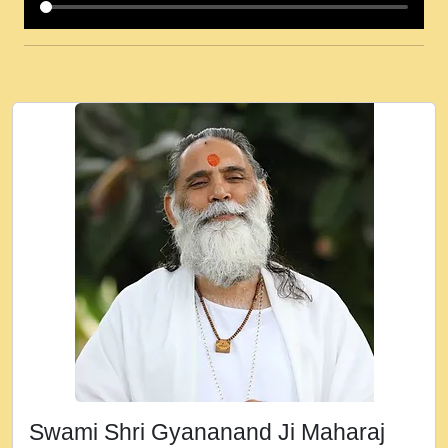
कई पकड क मर हथ र मह वदवन पहच दय! मह जन
उनक पस र मह वदवन पहच दय!.mp3
कषण क दवन जरर सन - O Kanha Abto Murli
Ki - Krishna Bhajan - New Bhajan 2020
#Ishwar Bhakti.mp3
जब से गीता ज्ञान पाया मैं बड़ी मस्ती में हूँ । 2018 -
Rishikesh - Ratan Ji Rasik.mp3
तन हल दल द सनव मड उतत सर रख क, नल रव त
गल लग जव त सर उतत हथ रख द!.mp3
तू कर प्रीतम से प्रीत, यूहीं दिन बीतते जाते हैं ।
2018 - Rishikesh - Swami Gyananand Ji
Maharaj.mp3
न म गवद गपल गद फर, पयर महन न रझद फर! shri
ravinandan shastri ji maharaj.mp3
Swami Shri Gyananand Ji Maharaj