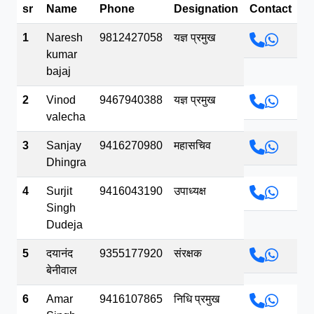
sr
Name
Phone
Designation
Contact
भव.mp3
1
Naresh
9812427058
यज्ञ प्रमुख
kumar
bajaj
2
Vinod
9467940388
यज्ञ प्रमुख
valecha
3
Sanjay
9416270980
महासचिव
Dhingra
4
Surjit
9416043190
उपाध्यक्ष
Singh
Dudeja
5
दयानंद
9355177920
संरक्षक
बेनीवाल
6
Amar
9416107865
निधि प्रमुख