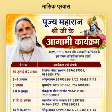
​मासिक प्रवास
JINU SATGURU AAP BULAVE by Rasik
Pawan ji 20-11-19 Sankirtan At VEER JI
PRABHU KUTEER CHANNEL.mp3
Kina Sohna Tera Bhawan Sajaya Mata
Vaishno Devi Aarti Mata Rani Bhajan By
Lakhwinder Wadali Ji.mp3
MERE MANN VICH KANTH KALER
NEW PUNAJBI DEVOTIONAL SONG 2017
FULL VIDEO HD.mp3
Na To Roop Hai Bindu Ji Maharaj Pad - A
Divine Bhajan by Shri Indresh Ji
#BhaktiPath.mp3
Radha Rani Ki Kirpa Best Devotional
Song By Chitra Vichitra.mp3