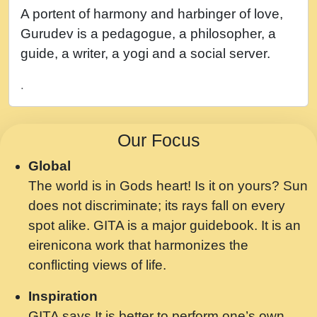
नह भरस रह लडडल... अपन खट करम क !!!! मह दद
A portent of harmony and harbinger of love,
सहर चरण क .....mp3
Gurudev is a pedagogue, a philosopher, a
बगड नसब कसन सवर तर बगर Shri ravinandan
guide, a writer, a yogi and a social server.
shastri ji maharaj.mp3
.
भजन - उठ नींद से अखियां खोल ज़रा.mp3
भजन - चाहे राम हो, चाहे श्याम हो - Bhajan -
Our Focus
Chahe Ram Ho Chahe Shyam Ho.mp3
Global
मझ अपन जवन बनन न आय, रठ हर क मनन न आय
The world is in Gods heart! Is it on yours? Sun
Shri ravinandan shastri ji maharaj.mp3
does not discriminate; its rays fall on every
मन अशांत मंत्र जाप - गीता प्रेरणा -Swami
spot alike. GITA is a major guidebook. It is an
Gyananand Ji Maharaj.mp3
eirenicona work that harmonizes the
मन बध लय परम वल कगन Special Shyam
conflicting views of life.
Bhajan Ram Gopal Shastri Ji
Inspiration
Saawariya.mp3
GITA says It is better to perform one’s own