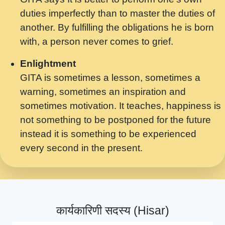
मर गनय न अपरध लडडल शर रध.... Shri
duties imperfectly than to master the duties of
ravinandan shastri ji maharaj.mp3
another. By fulfilling the obligations he is born
मेरे मन हरी का ध्यान लगा - भजन भाव - 2018 -
with, a person never comes to grief.
Rishikesh - Swami Gyananand Ji
Maharaj.mp3
Enlightment
GITA is sometimes a lesson, sometimes a
यह हसरत तलब ह नकज कमर Yahi Hasraten
warning, sometimes an inspiration and
Talab Hai Bhav Pravah #bhajan.mp3
sometimes motivation. It teaches, happiness is
लडल ज बल ल क ज न लग Sadhvi Purnima Ji
not something to be postponed for the future
7.9.2021 जवल नगर दलल #बसर.mp3
instead it is something to be experienced
every second in the present.
सख भ मझ पयर ह दख भ मझ पयर ह!छड म कस दत
दन ह तमहर ह!.mp3
सपरहट भजन 2021 - तर अखय ह जद भर बहर ज म
कब स खड 1.1.2021 !! दलल #बसर.mp3
कार्यकारिणी सदस्य (Hisar)
सपरहट शयम भजन - जय जय शयम जय जय शयम
जय जय शर वनदवन धम !! Jai Jai Shyama !! बज