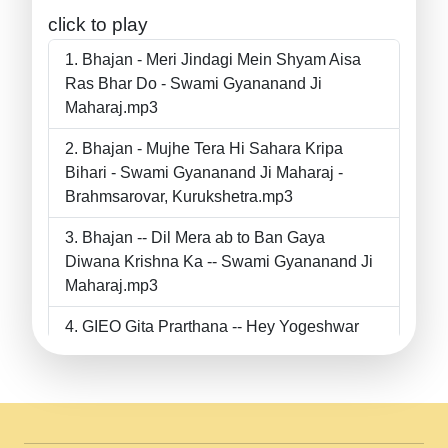
click to play
Bhajan - Meri Jindagi Mein Shyam Aisa
Ras Bhar Do - Swami Gyananand Ji
Maharaj.mp3
Bhajan - Mujhe Tera Hi Sahara Kripa
Bihari - Swami Gyananand Ji Maharaj -
Brahmsarovar, Kurukshetra.mp3
Bhajan -- Dil Mera ab to Ban Gaya
Diwana Krishna Ka -- Swami Gyananand Ji
Maharaj.mp3
GIEO Gita Prarthana -- Hey Yogeshwar
Hey Parmeshwar -- Shanti Sadbhav
Prarthana --.mp3
II Bhajan II Tu Chahiye Tera Pyar Chahiye
II Swami Gyananand Ji Maharaj.mp3