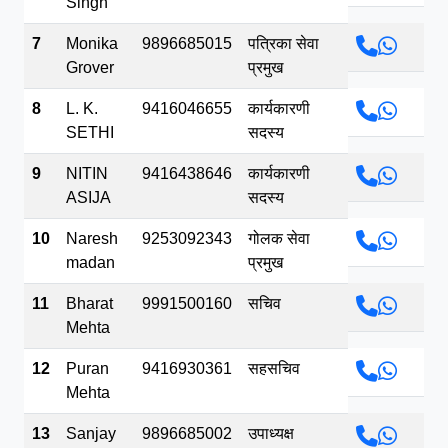
Singh
7
Monika
9896685015
पत्रिका सेवा
Grover
प्रमुख
8
L. K.
9416046655
कार्यकारणी
SETHI
सदस्य
9
NITIN
9416438646
कार्यकारणी
ASIJA
सदस्य
10
Naresh
9253092343
गोलक सेवा
madan
प्रमुख
11
Bharat
9991500160
सचिव
Mehta
12
Puran
9416930361
सहसचिव
Mehta
13
Sanjay
9896685002
उपाध्यक्ष