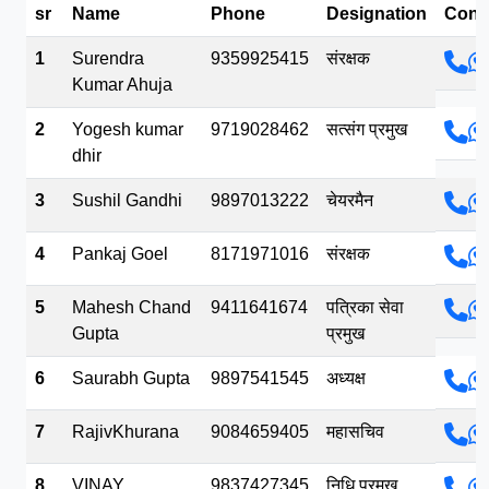
sr
Name
Phone
Designation
Cont
भव.mp3
1
Surendra
9359925415
संरक्षक
Kumar Ahuja
2
Yogesh kumar
9719028462
सत्संग प्रमुख
dhir
3
Sushil Gandhi
9897013222
चेयरमैन
4
Pankaj Goel
8171971016
संरक्षक
5
Mahesh Chand
9411641674
पत्रिका सेवा
Gupta
प्रमुख
6
Saurabh Gupta
9897541545
अध्यक्ष
7
RajivKhurana
9084659405
महासचिव
8
VINAY
9837427345
निधि प्रमुख