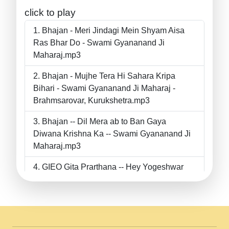
click to play
Bhajan - Meri Jindagi Mein Shyam Aisa
Ras Bhar Do - Swami Gyananand Ji
Maharaj.mp3
Bhajan - Mujhe Tera Hi Sahara Kripa
Bihari - Swami Gyananand Ji Maharaj -
Brahmsarovar, Kurukshetra.mp3
Bhajan -- Dil Mera ab to Ban Gaya
Diwana Krishna Ka -- Swami Gyananand Ji
Maharaj.mp3
GIEO Gita Prarthana -- Hey Yogeshwar
Hey Parmeshwar -- Shanti Sadbhav
Prarthana --.mp3
II Bhajan II Tu Chahiye Tera Pyar Chahiye
II Swami Gyananand Ji Maharaj.mp3