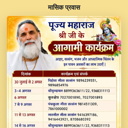
​मासिक प्रवास
JINU SATGURU AAP BULAVE by Rasik
Pawan ji 20-11-19 Sankirtan At VEER JI
PRABHU KUTEER CHANNEL.mp3
Kina Sohna Tera Bhawan Sajaya Mata
Vaishno Devi Aarti Mata Rani Bhajan By
Lakhwinder Wadali Ji.mp3
MERE MANN VICH KANTH KALER
NEW PUNAJBI DEVOTIONAL SONG 2017
FULL VIDEO HD.mp3
Na To Roop Hai Bindu Ji Maharaj Pad - A
Divine Bhajan by Shri Indresh Ji
#BhaktiPath.mp3
Radha Rani Ki Kirpa Best Devotional
Song By Chitra Vichitra.mp3