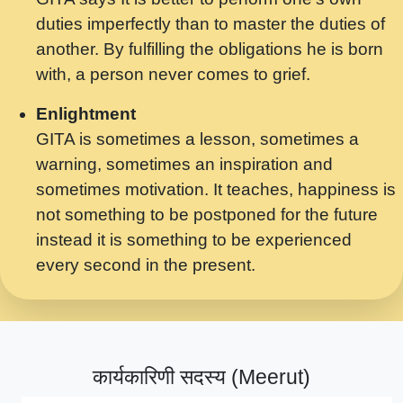
मर गनय न अपरध लडडल शर रध.... Shri
duties imperfectly than to master the duties of
ravinandan shastri ji maharaj.mp3
another. By fulfilling the obligations he is born
मेरे मन हरी का ध्यान लगा - भजन भाव - 2018 -
with, a person never comes to grief.
Rishikesh - Swami Gyananand Ji
Maharaj.mp3
Enlightment
GITA is sometimes a lesson, sometimes a
यह हसरत तलब ह नकज कमर Yahi Hasraten
warning, sometimes an inspiration and
Talab Hai Bhav Pravah #bhajan.mp3
sometimes motivation. It teaches, happiness is
लडल ज बल ल क ज न लग Sadhvi Purnima Ji
not something to be postponed for the future
7.9.2021 जवल नगर दलल #बसर.mp3
instead it is something to be experienced
every second in the present.
सख भ मझ पयर ह दख भ मझ पयर ह!छड म कस दत
दन ह तमहर ह!.mp3
सपरहट भजन 2021 - तर अखय ह जद भर बहर ज म
कब स खड 1.1.2021 !! दलल #बसर.mp3
कार्यकारिणी सदस्य (Meerut)
सपरहट शयम भजन - जय जय शयम जय जय शयम
जय जय शर वनदवन धम !! Jai Jai Shyama !! बज