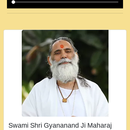
कई पकड क मर हथ र मह वदवन पहच दय! मह जन
उनक पस र मह वदवन पहच दय!.mp3
कषण क दवन जरर सन - O Kanha Abto Murli
Ki - Krishna Bhajan - New Bhajan 2020
#Ishwar Bhakti.mp3
जब से गीता ज्ञान पाया मैं बड़ी मस्ती में हूँ । 2018 -
Rishikesh - Ratan Ji Rasik.mp3
तन हल दल द सनव मड उतत सर रख क, नल रव त
गल लग जव त सर उतत हथ रख द!.mp3
तू कर प्रीतम से प्रीत, यूहीं दिन बीतते जाते हैं ।
2018 - Rishikesh - Swami Gyananand Ji
Maharaj.mp3
न म गवद गपल गद फर, पयर महन न रझद फर! shri
ravinandan shastri ji maharaj.mp3
Swami Shri Gyananand Ji Maharaj