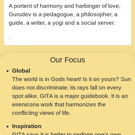
नह भरस रह लडडल... अपन खट करम क !!!! मह दद
A portent of harmony and harbinger of love,
सहर चरण क .....mp3
Gurudev is a pedagogue, a philosopher, a
बगड नसब कसन सवर तर बगर Shri ravinandan
guide, a writer, a yogi and a social server.
shastri ji maharaj.mp3
.
भजन - उठ नींद से अखियां खोल ज़रा.mp3
भजन - चाहे राम हो, चाहे श्याम हो - Bhajan -
Our Focus
Chahe Ram Ho Chahe Shyam Ho.mp3
Global
मझ अपन जवन बनन न आय, रठ हर क मनन न आय
The world is in Gods heart! Is it on yours? Sun
Shri ravinandan shastri ji maharaj.mp3
does not discriminate; its rays fall on every
मन अशांत मंत्र जाप - गीता प्रेरणा -Swami
spot alike. GITA is a major guidebook. It is an
Gyananand Ji Maharaj.mp3
eirenicona work that harmonizes the
मन बध लय परम वल कगन Special Shyam
conflicting views of life.
Bhajan Ram Gopal Shastri Ji
Inspiration
Saawariya.mp3
GITA says It is better to perform one’s own