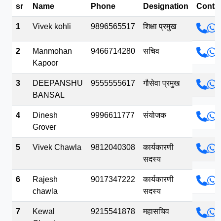
sr
Name
Phone
Designation
Conta
भव.mp3
1
Vivek kohli
9896565517
शिक्षा प्रमुख
2
Manmohan
9466714280
सचिव
Kapoor
3
DEEPANSHU
9555555617
गौसेवा प्रमुख
BANSAL
4
Dinesh
9996611777
संयोजक
Grover
5
Vivek Chawla
9812040308
कार्यकारणी
सदस्य
6
Rajesh
9017347222
कार्यकारणी
chawla
सदस्य
7
Kewal
9215541878
महासचिव