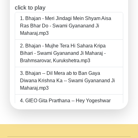
click to play
Bhajan - Meri Jindagi Mein Shyam Aisa
Ras Bhar Do - Swami Gyananand Ji
Maharaj.mp3
Bhajan - Mujhe Tera Hi Sahara Kripa
Bihari - Swami Gyananand Ji Maharaj -
Brahmsarovar, Kurukshetra.mp3
Bhajan -- Dil Mera ab to Ban Gaya
Diwana Krishna Ka -- Swami Gyananand Ji
Maharaj.mp3
GIEO Gita Prarthana -- Hey Yogeshwar
Hey Parmeshwar -- Shanti Sadbhav
Prarthana --.mp3
II Bhajan II Tu Chahiye Tera Pyar Chahiye
II Swami Gyananand Ji Maharaj.mp3