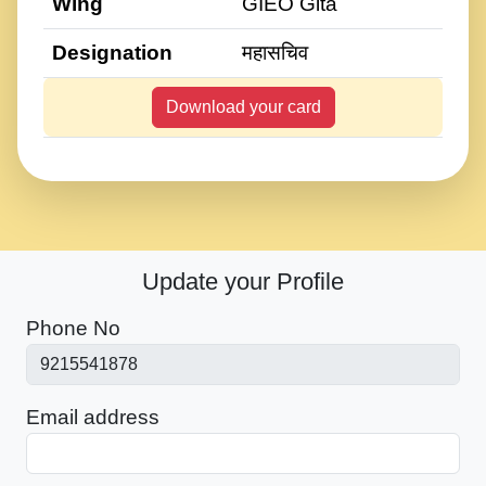
Wing
GIEO Gita
Designation
महासचिव
Download your card
Update your Profile
Phone No
Email address