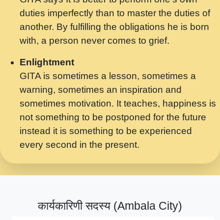
मर गनय न अपरध लडडल शर रध.... Shri
duties imperfectly than to master the duties of
ravinandan shastri ji maharaj.mp3
another. By fulfilling the obligations he is born
मेरे मन हरी का ध्यान लगा - भजन भाव - 2018 -
with, a person never comes to grief.
Rishikesh - Swami Gyananand Ji
Maharaj.mp3
Enlightment
GITA is sometimes a lesson, sometimes a
यह हसरत तलब ह नकज कमर Yahi Hasraten
warning, sometimes an inspiration and
Talab Hai Bhav Pravah #bhajan.mp3
sometimes motivation. It teaches, happiness is
लडल ज बल ल क ज न लग Sadhvi Purnima Ji
not something to be postponed for the future
7.9.2021 जवल नगर दलल #बसर.mp3
instead it is something to be experienced
every second in the present.
सख भ मझ पयर ह दख भ मझ पयर ह!छड म कस दत
दन ह तमहर ह!.mp3
सपरहट भजन 2021 - तर अखय ह जद भर बहर ज म
कब स खड 1.1.2021 !! दलल #बसर.mp3
कार्यकारिणी सदस्य (Ambala City)
सपरहट शयम भजन - जय जय शयम जय जय शयम
जय जय शर वनदवन धम !! Jai Jai Shyama !! बज