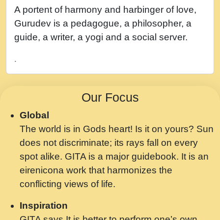
नह भरस रह लडडल... अपन खट करम क !!!! मह दद
A portent of harmony and harbinger of love,
सहर चरण क .....mp3
Gurudev is a pedagogue, a philosopher, a
बगड नसब कसन सवर तर बगर Shri ravinandan
guide, a writer, a yogi and a social server.
shastri ji maharaj.mp3
.
भजन - उठ नींद से अखियां खोल ज़रा.mp3
भजन - चाहे राम हो, चाहे श्याम हो - Bhajan -
Our Focus
Chahe Ram Ho Chahe Shyam Ho.mp3
Global
मझ अपन जवन बनन न आय, रठ हर क मनन न आय
The world is in Gods heart! Is it on yours? Sun
Shri ravinandan shastri ji maharaj.mp3
does not discriminate; its rays fall on every
मन अशांत मंत्र जाप - गीता प्रेरणा -Swami
spot alike. GITA is a major guidebook. It is an
Gyananand Ji Maharaj.mp3
eirenicona work that harmonizes the
मन बध लय परम वल कगन Special Shyam
conflicting views of life.
Bhajan Ram Gopal Shastri Ji
Inspiration
Saawariya.mp3
GITA says It is better to perform one’s own