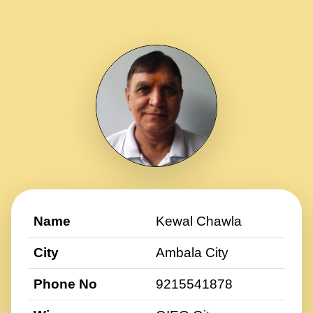
Name
Kewal Chawla
City
Ambala City
Phone No
9215541878