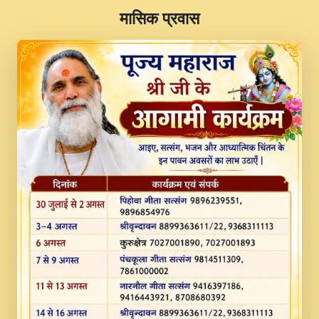
​मासिक प्रवास
JINU SATGURU AAP BULAVE by Rasik
Pawan ji 20-11-19 Sankirtan At VEER JI
PRABHU KUTEER CHANNEL.mp3
Kina Sohna Tera Bhawan Sajaya Mata
Vaishno Devi Aarti Mata Rani Bhajan By
Lakhwinder Wadali Ji.mp3
MERE MANN VICH KANTH KALER
NEW PUNAJBI DEVOTIONAL SONG 2017
FULL VIDEO HD.mp3
Na To Roop Hai Bindu Ji Maharaj Pad - A
Divine Bhajan by Shri Indresh Ji
#BhaktiPath.mp3
Radha Rani Ki Kirpa Best Devotional
Song By Chitra Vichitra.mp3