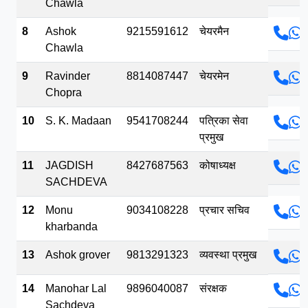
Chawla
8
Ashok
9215591612
चेयरमैन
Chawla
9
Ravinder
8814087447
चेयरमेन
Chopra
10
S. K. Madaan
9541708244
पत्रिका सेवा
प्रमुख
11
JAGDISH
8427687563
कोषाध्यक्ष
SACHDEVA
12
Monu
9034108228
प्रचार सचिव
kharbanda
13
Ashok grover
9813291323
व्यवस्था प्रमुख
14
Manohar Lal
9896040087
संरक्षक
Sachdeva