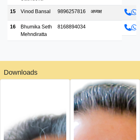
15
Vinod Bansal
9896257816
अध्यक्ष
16
Bhumika Seth
8168894034
Mehndiratta
Downloads