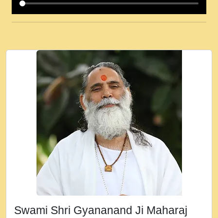
कई पकड क मर हथ र मह वदवन पहच दय! मह जन
उनक पस र मह वदवन पहच दय!.mp3
कषण क दवन जरर सन - O Kanha Abto Murli
Ki - Krishna Bhajan - New Bhajan 2020
#Ishwar Bhakti.mp3
जब से गीता ज्ञान पाया मैं बड़ी मस्ती में हूँ । 2018 -
Rishikesh - Ratan Ji Rasik.mp3
तन हल दल द सनव मड उतत सर रख क, नल रव त
गल लग जव त सर उतत हथ रख द!.mp3
तू कर प्रीतम से प्रीत, यूहीं दिन बीतते जाते हैं ।
2018 - Rishikesh - Swami Gyananand Ji
Maharaj.mp3
न म गवद गपल गद फर, पयर महन न रझद फर! shri
ravinandan shastri ji maharaj.mp3
Swami Shri Gyananand Ji Maharaj