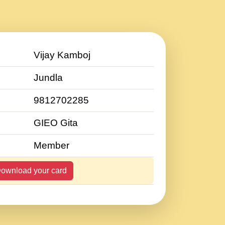
Vijay Kamboj
Jundla
9812702285
GIEO Gita
Member
ownload your card