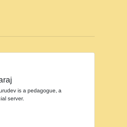
ड़ी मस्ती में हूँ । 2018 - Rishikesh - Ratan Ji
 सर रख क, नल रव त गल लग जव त सर उतत हथ
ीं दिन बीतते जाते हैं । 2018 - Rishikesh - Swami
p3
महन न रझद फर! shri ravinandan shastri ji
araj
खट करम क !!!! मह दद सहर चरण क .....mp3
Gurudev is a pedagogue, a
र Shri ravinandan shastri ji maharaj.mp3
ial server.
खोल ज़रा.mp3
 श्याम हो - Bhajan - Chahe Ram Ho Chahe