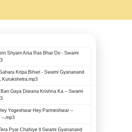
Mein Shyam Aisa Ras Bhar Do - Swami
p3
 Sahara Kripa Bihari - Swami Gyananand
r, Kurukshetra.mp3
to Ban Gaya Diwana Krishna Ka -- Swami
p3
- Hey Yogeshwar Hey Parmeshwar --
 --.mp3
e Tera Pyar Chahiye II Swami Gyananand