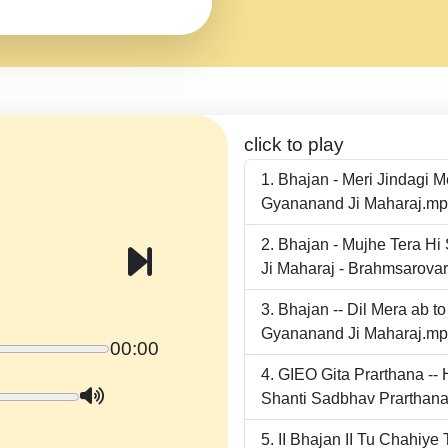
click to play
Bhajan - Meri Jindagi 
Gyananand Ji Maharaj.m
Bhajan - Mujhe Tera Hi
Ji Maharaj - Brahmsarova
Bhajan -- Dil Mera ab 
Gyananand Ji Maharaj.m
00:00
GIEO Gita Prarthana -
Shanti Sadbhav Prarthana
II Bhajan II Tu Chahiy