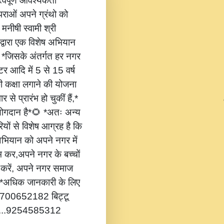
वपूर्ण आवश्यकता
ंपराओं अपने ग्रंथो को
 मनीषी स्वामी श्री
 द्वारा एक विशेष अभियान
,* *जिसके अंतर्गत हर नगर
टर आदि में 5 से 15 वर्ष
की कक्षा लगाने की योजना
 से प्रारंभ हो चुकीं हैं,*
 योगदान है*🌻 *अतः अन्य
यों से विशेष आग्रह है कि
भियान को अपने नगर में
ंभ कर,अपने नगर के बच्चों
ोग करें, अपने नगर समाज
*🔔 *अधिक जानकारी के लिए
...8700652182 बिट्टू
.....9254585312