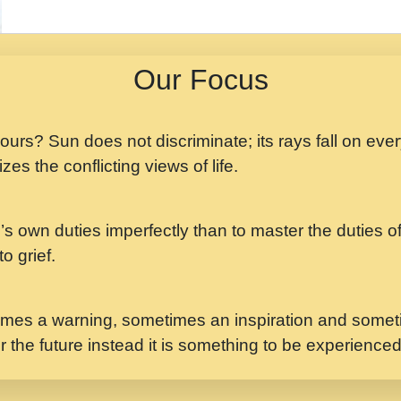
मझ अपन जवन बनन न आय, 
ji maharaj.mp3
Our Focus
मन अशांत मंत्र जाप - गी
मन बध लय परम वल कगन 
Ji Saawariya.mp3
 yours? Sun does not discriminate; its rays fall on eve
zes the conflicting views of life.
मर गनय न अपरध लडडल शर र
maharaj.mp3
’s own duties imperfectly than to master the duties of 
मेरे मन हरी का ध्यान लगा
Gyananand Ji Maharaj.m
o grief.
यह हसरत तलब ह नकज कम
#bhajan.mp3
mes a warning, sometimes an inspiration and someti
r the future instead it is something to be experience
लडल ज बल ल क ज न लग 
#बसर.mp3