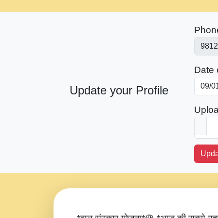
Phon
Date o
Update your Profile
Uploa
Upda