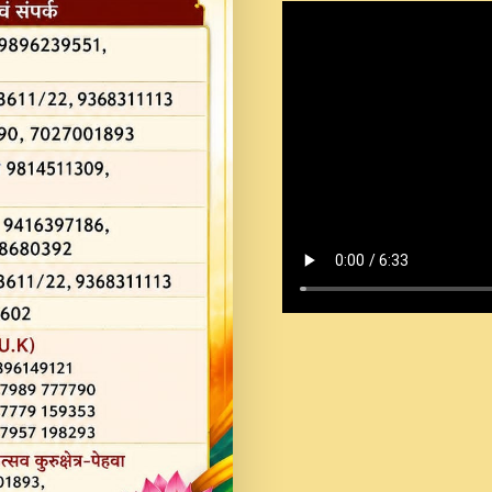
Shastri Ji Saawariya.mp3
Teri Chaukhat Pe.mp3
Teri Sharan Mein Aak
Sankirtan.mp3
अगर दन कशर ज मझ इतन द
#बसर.mp3
अब त आकर बह पकड ल वरन
SATGURU MUSIC !.mp3
ऐहन अखय च महन बस रखय 
कई पकड क मर हथ र मह व
दय!.mp3
कषण क दवन जरर सन - O K
New Bhajan 2020 #Ishwar