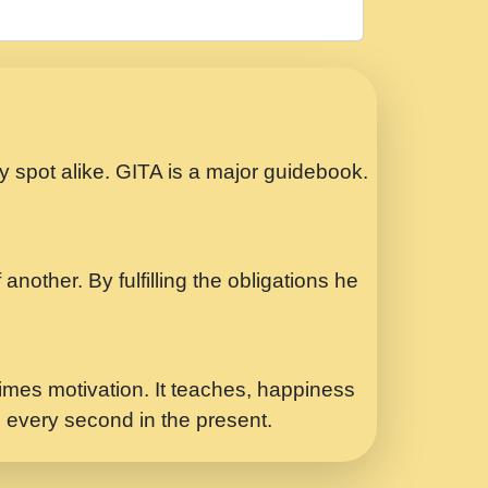
रठ हर क मनन न आय Shri ravinandan shastri
ता प्रेरणा -Swami Gyananand Ji Maharaj.mp3
Special Shyam Bhajan Ram Gopal Shastri
ry spot alike. GITA is a major guidebook.
ध.... Shri ravinandan shastri ji
another. By fulfilling the obligations he
 - भजन भाव - 2018 - Rishikesh - Swami
p3
र Yahi Hasraten Talab Hai Bhav Pravah
mes motivation. It teaches, happiness
d every second in the present.
Sadhvi Purnima Ji 7.9.2021 जवल नगर दलल