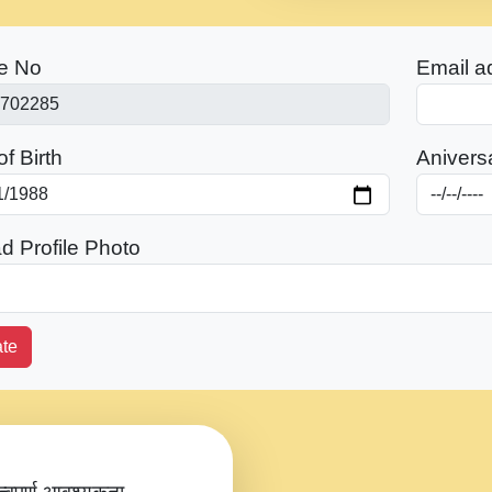
e No
Email a
f Birth
Anivers
d Profile Photo
te