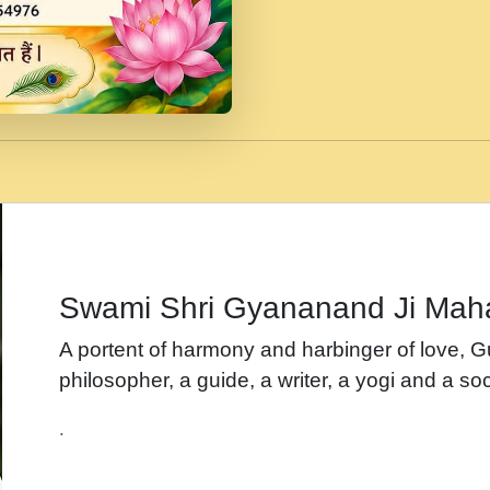
जब से गीता ज्ञान पाया मैं ब
Rasik.mp3
तन हल दल द सनव मड उतत
रख द!.mp3
तू कर प्रीतम से प्रीत, यूह
Gyananand Ji Maharaj.m
न म गवद गपल गद फर, पयर 
maharaj.mp3
Swami Shri Gyananand Ji Mah
नह भरस रह लडडल... अपन 
A portent of harmony and harbinger of love, 
बगड नसब कसन सवर तर बग
philosopher, a guide, a writer, a yogi and a soc
भजन - उठ नींद से अखियां 
.
भजन - चाहे राम हो, चाहे
Shyam Ho.mp3