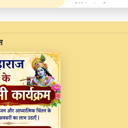
Ji Maharaj.mp3
JINU SATGURU AAP BUL
Sankirtan At VEER JI
Kina Sohna Tera Bhawa
स
Rani Bhajan By Lakhwinde
MERE MANN VICH KA
DEVOTIONAL SONG 2017
Na To Roop Hai Bindu J
Indresh Ji #BhaktiPath.m
Radha Rani Ki Kirpa B
Vichitra.mp3
Shri Krishan Kripakat
महरज ).mp3
Teri Bholi Si Surat S