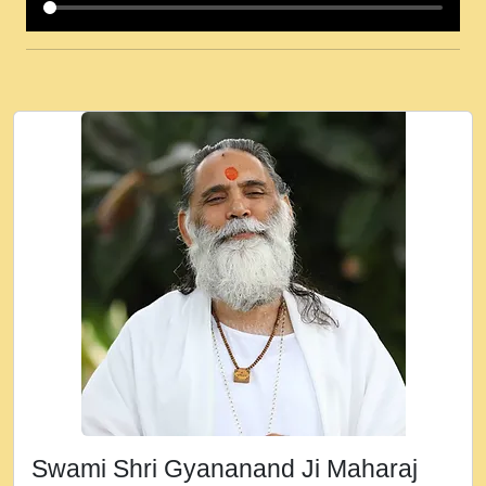
कई पकड क मर हथ र मह वदवन पहच दय! मह जन
उनक पस र मह वदवन पहच दय!.mp3
कषण क दवन जरर सन - O Kanha Abto Murli
Ki - Krishna Bhajan - New Bhajan 2020
#Ishwar Bhakti.mp3
जब से गीता ज्ञान पाया मैं बड़ी मस्ती में हूँ । 2018 -
Rishikesh - Ratan Ji Rasik.mp3
तन हल दल द सनव मड उतत सर रख क, नल रव त
गल लग जव त सर उतत हथ रख द!.mp3
तू कर प्रीतम से प्रीत, यूहीं दिन बीतते जाते हैं ।
2018 - Rishikesh - Swami Gyananand Ji
Maharaj.mp3
न म गवद गपल गद फर, पयर महन न रझद फर! shri
ravinandan shastri ji maharaj.mp3
Swami Shri Gyananand Ji Maharaj