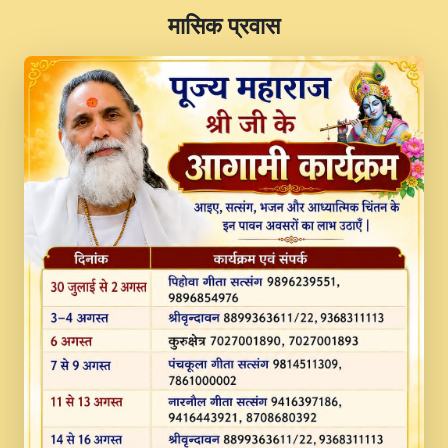
​मासिक प्रवास
JINU SATGURU AAP BULAVE by Rasik
Pawan ji 20-11-19 Sankirtan At VEER JI
PRABHU KUTEER CHANNEL.mp3
Kina Sohna Tera Bhawan Sajaya Mata
Vaishno Devi Aarti Mata Rani Bhajan By
Lakhwinder Wadali Ji.mp3
MERE MANN VICH KANTH KALER
NEW PUNAJBI DEVOTIONAL SONG 2017
FULL VIDEO HD.mp3
Na To Roop Hai Bindu Ji Maharaj Pad - A
Divine Bhajan by Shri Indresh Ji
#BhaktiPath.mp3
Radha Rani Ki Kirpa Best Devotional
Song By Chitra Vichitra.mp3