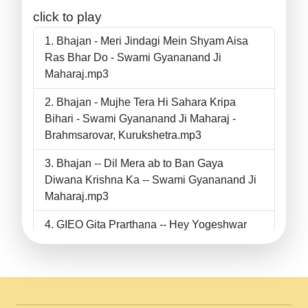
click to play
Bhajan - Meri Jindagi Mein Shyam Aisa
Ras Bhar Do - Swami Gyananand Ji
Maharaj.mp3
Bhajan - Mujhe Tera Hi Sahara Kripa
Bihari - Swami Gyananand Ji Maharaj -
Brahmsarovar, Kurukshetra.mp3
Bhajan -- Dil Mera ab to Ban Gaya
Diwana Krishna Ka -- Swami Gyananand Ji
Maharaj.mp3
GIEO Gita Prarthana -- Hey Yogeshwar
Hey Parmeshwar -- Shanti Sadbhav
Prarthana --.mp3
II Bhajan II Tu Chahiye Tera Pyar Chahiye
II Swami Gyananand Ji Maharaj.mp3