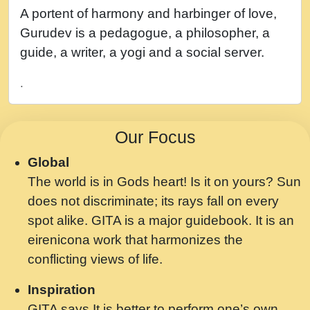
नह भरस रह लडडल... अपन खट करम क !!!! मह दद
A portent of harmony and harbinger of love,
सहर चरण क .....mp3
Gurudev is a pedagogue, a philosopher, a
बगड नसब कसन सवर तर बगर Shri ravinandan
guide, a writer, a yogi and a social server.
shastri ji maharaj.mp3
.
भजन - उठ नींद से अखियां खोल ज़रा.mp3
भजन - चाहे राम हो, चाहे श्याम हो - Bhajan -
Our Focus
Chahe Ram Ho Chahe Shyam Ho.mp3
Global
मझ अपन जवन बनन न आय, रठ हर क मनन न आय
The world is in Gods heart! Is it on yours? Sun
Shri ravinandan shastri ji maharaj.mp3
does not discriminate; its rays fall on every
मन अशांत मंत्र जाप - गीता प्रेरणा -Swami
spot alike. GITA is a major guidebook. It is an
Gyananand Ji Maharaj.mp3
eirenicona work that harmonizes the
मन बध लय परम वल कगन Special Shyam
conflicting views of life.
Bhajan Ram Gopal Shastri Ji
Inspiration
Saawariya.mp3
GITA says It is better to perform one’s own