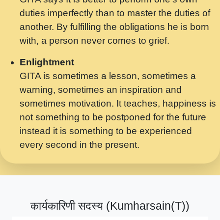
मर गनय न अपरध लडडल शर रध.... Shri
duties imperfectly than to master the duties of
ravinandan shastri ji maharaj.mp3
another. By fulfilling the obligations he is born
मेरे मन हरी का ध्यान लगा - भजन भाव - 2018 -
with, a person never comes to grief.
Rishikesh - Swami Gyananand Ji
Maharaj.mp3
Enlightment
GITA is sometimes a lesson, sometimes a
यह हसरत तलब ह नकज कमर Yahi Hasraten
warning, sometimes an inspiration and
Talab Hai Bhav Pravah #bhajan.mp3
sometimes motivation. It teaches, happiness is
लडल ज बल ल क ज न लग Sadhvi Purnima Ji
not something to be postponed for the future
7.9.2021 जवल नगर दलल #बसर.mp3
instead it is something to be experienced
every second in the present.
सख भ मझ पयर ह दख भ मझ पयर ह!छड म कस दत
दन ह तमहर ह!.mp3
सपरहट भजन 2021 - तर अखय ह जद भर बहर ज म
कब स खड 1.1.2021 !! दलल #बसर.mp3
कार्यकारिणी सदस्य (Kumharsain(T))
सपरहट शयम भजन - जय जय शयम जय जय शयम
जय जय शर वनदवन धम !! Jai Jai Shyama !! बज