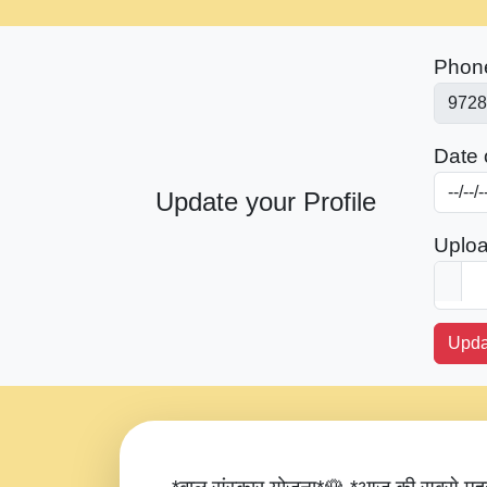
Phon
Date o
Update your Profile
Uploa
Upda