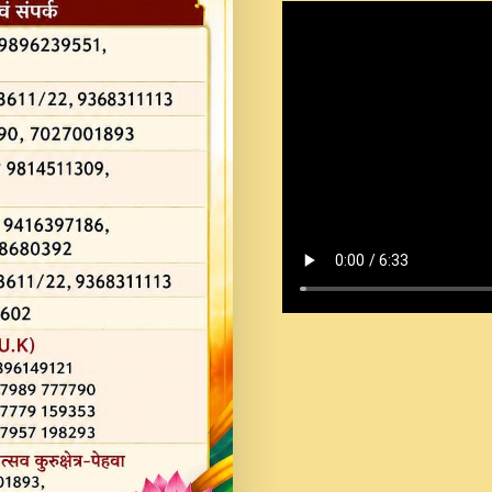
Shastri Ji Saawariya.mp3
Teri Chaukhat Pe.mp3
Teri Sharan Mein Aak
Sankirtan.mp3
अगर दन कशर ज मझ इतन द
#बसर.mp3
अब त आकर बह पकड ल वरन
SATGURU MUSIC !.mp3
ऐहन अखय च महन बस रखय 
कई पकड क मर हथ र मह व
दय!.mp3
कषण क दवन जरर सन - O K
New Bhajan 2020 #Ishwar