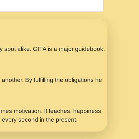
रठ हर क मनन न आय Shri ravinandan shastri
ता प्रेरणा -Swami Gyananand Ji Maharaj.mp3
Special Shyam Bhajan Ram Gopal Shastri
ry spot alike. GITA is a major guidebook.
ध.... Shri ravinandan shastri ji
another. By fulfilling the obligations he
 - भजन भाव - 2018 - Rishikesh - Swami
p3
र Yahi Hasraten Talab Hai Bhav Pravah
mes motivation. It teaches, happiness
d every second in the present.
Sadhvi Purnima Ji 7.9.2021 जवल नगर दलल