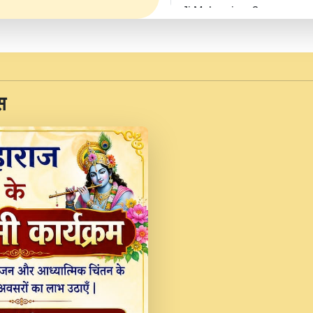
Ji Maharaj.mp3
JINU SATGURU AAP BUL
Sankirtan At VEER JI
Kina Sohna Tera Bhawa
स
Rani Bhajan By Lakhwinde
MERE MANN VICH KA
DEVOTIONAL SONG 2017
Na To Roop Hai Bindu J
Indresh Ji #BhaktiPath.m
Radha Rani Ki Kirpa B
Vichitra.mp3
Shri Krishan Kripakat
महरज ).mp3
Teri Bholi Si Surat S