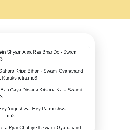
Mein Shyam Aisa Ras Bhar Do - Swami
p3
 Sahara Kripa Bihari - Swami Gyananand
r, Kurukshetra.mp3
to Ban Gaya Diwana Krishna Ka -- Swami
p3
- Hey Yogeshwar Hey Parmeshwar --
 --.mp3
e Tera Pyar Chahiye II Swami Gyananand