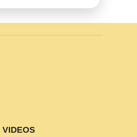
AVE by Rasik Pawan ji 20-11-19
 PRABHU KUTEER CHANNEL.mp3
n Sajaya Mata Vaishno Devi Aarti Mata
r Wadali Ji.mp3
NTH KALER NEW PUNAJBI
 FULL VIDEO HD.mp3
i Maharaj Pad - A Divine Bhajan by Shri
p3
est Devotional Song By Chitra
aksh (शर कषण कप कटकष- परम पजय गत मनष ज
VIDEOS
aawariya Latest Shyam Bhajan Ram Gopal