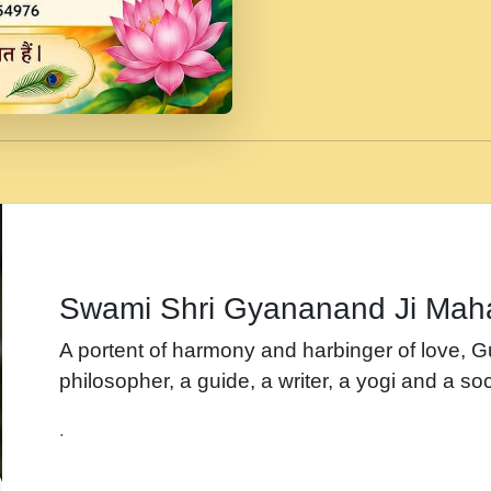
जब से गीता ज्ञान पाया मैं ब
Rasik.mp3
तन हल दल द सनव मड उतत
रख द!.mp3
तू कर प्रीतम से प्रीत, यूह
Gyananand Ji Maharaj.m
न म गवद गपल गद फर, पयर 
maharaj.mp3
Swami Shri Gyananand Ji Mah
नह भरस रह लडडल... अपन 
A portent of harmony and harbinger of love, 
बगड नसब कसन सवर तर बग
philosopher, a guide, a writer, a yogi and a soc
भजन - उठ नींद से अखियां 
.
भजन - चाहे राम हो, चाहे
Shyam Ho.mp3