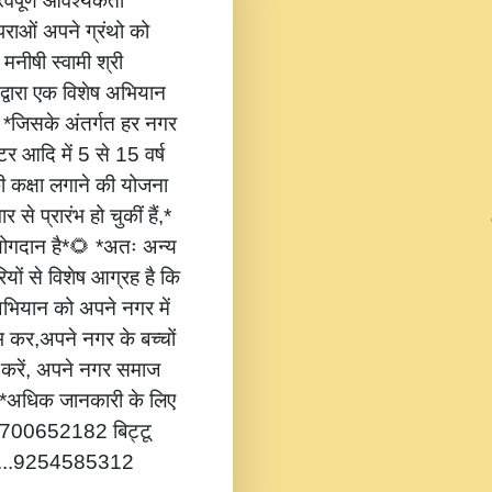
वपूर्ण आवश्यकता
ंपराओं अपने ग्रंथो को
 मनीषी स्वामी श्री
 द्वारा एक विशेष अभियान
,* *जिसके अंतर्गत हर नगर
टर आदि में 5 से 15 वर्ष
की कक्षा लगाने की योजना
 से प्रारंभ हो चुकीं हैं,*
 योगदान है*🌻 *अतः अन्य
यों से विशेष आग्रह है कि
भियान को अपने नगर में
ंभ कर,अपने नगर के बच्चों
ोग करें, अपने नगर समाज
*🔔 *अधिक जानकारी के लिए
...8700652182 बिट्टू
.....9254585312