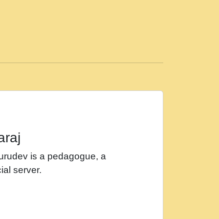
ड़ी मस्ती में हूँ । 2018 - Rishikesh - Ratan Ji
 सर रख क, नल रव त गल लग जव त सर उतत हथ
ीं दिन बीतते जाते हैं । 2018 - Rishikesh - Swami
p3
महन न रझद फर! shri ravinandan shastri ji
araj
खट करम क !!!! मह दद सहर चरण क .....mp3
Gurudev is a pedagogue, a
र Shri ravinandan shastri ji maharaj.mp3
ial server.
खोल ज़रा.mp3
 श्याम हो - Bhajan - Chahe Ram Ho Chahe