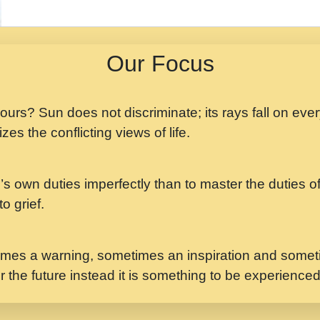
मझ अपन जवन बनन न आय, 
ji maharaj.mp3
Our Focus
मन अशांत मंत्र जाप - गी
मन बध लय परम वल कगन 
Ji Saawariya.mp3
 yours? Sun does not discriminate; its rays fall on eve
zes the conflicting views of life.
मर गनय न अपरध लडडल शर र
maharaj.mp3
’s own duties imperfectly than to master the duties of 
मेरे मन हरी का ध्यान लगा
Gyananand Ji Maharaj.m
o grief.
यह हसरत तलब ह नकज कम
#bhajan.mp3
mes a warning, sometimes an inspiration and someti
r the future instead it is something to be experience
लडल ज बल ल क ज न लग 
#बसर.mp3