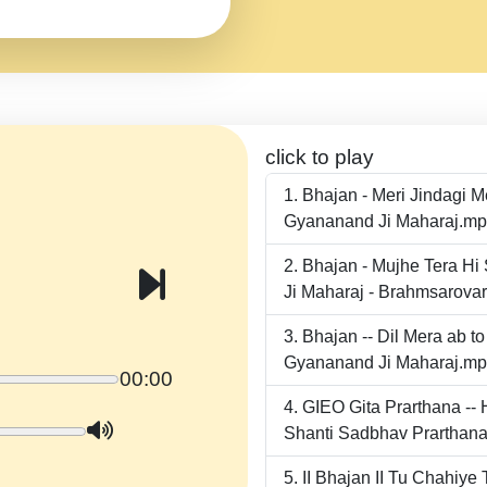
click to play
Bhajan - Meri Jindagi 
Gyananand Ji Maharaj.m
Bhajan - Mujhe Tera Hi
Ji Maharaj - Brahmsarova
Bhajan -- Dil Mera ab 
Gyananand Ji Maharaj.m
00:00
GIEO Gita Prarthana -
Shanti Sadbhav Prarthana
II Bhajan II Tu Chahiy