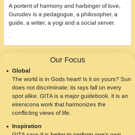
नह भरस रह लडडल... अपन खट करम क !!!! मह दद
A portent of harmony and harbinger of love,
सहर चरण क .....mp3
Gurudev is a pedagogue, a philosopher, a
बगड नसब कसन सवर तर बगर Shri ravinandan
guide, a writer, a yogi and a social server.
shastri ji maharaj.mp3
.
भजन - उठ नींद से अखियां खोल ज़रा.mp3
भजन - चाहे राम हो, चाहे श्याम हो - Bhajan -
Our Focus
Chahe Ram Ho Chahe Shyam Ho.mp3
Global
मझ अपन जवन बनन न आय, रठ हर क मनन न आय
The world is in Gods heart! Is it on yours? Sun
Shri ravinandan shastri ji maharaj.mp3
does not discriminate; its rays fall on every
मन अशांत मंत्र जाप - गीता प्रेरणा -Swami
spot alike. GITA is a major guidebook. It is an
Gyananand Ji Maharaj.mp3
eirenicona work that harmonizes the
मन बध लय परम वल कगन Special Shyam
conflicting views of life.
Bhajan Ram Gopal Shastri Ji
Inspiration
Saawariya.mp3
GITA says It is better to perform one’s own