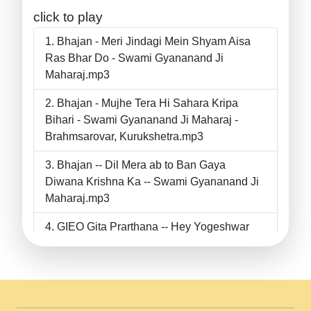
click to play
Bhajan - Meri Jindagi Mein Shyam Aisa
Ras Bhar Do - Swami Gyananand Ji
Maharaj.mp3
Bhajan - Mujhe Tera Hi Sahara Kripa
Bihari - Swami Gyananand Ji Maharaj -
Brahmsarovar, Kurukshetra.mp3
Bhajan -- Dil Mera ab to Ban Gaya
Diwana Krishna Ka -- Swami Gyananand Ji
Maharaj.mp3
GIEO Gita Prarthana -- Hey Yogeshwar
Hey Parmeshwar -- Shanti Sadbhav
Prarthana --.mp3
II Bhajan II Tu Chahiye Tera Pyar Chahiye
II Swami Gyananand Ji Maharaj.mp3