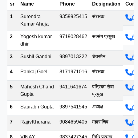
sr
Name
Phone
Designation
Cont
भव.mp3
1
Surendra
9359925415
संरक्षक
Kumar Ahuja
2
Yogesh kumar
9719028462
सत्संग प्रमुख
dhir
3
Sushil Gandhi
9897013222
चेयरमैन
4
Pankaj Goel
8171971016
संरक्षक
5
Mahesh Chand
9411641674
पत्रिका सेवा
Gupta
प्रमुख
6
Saurabh Gupta
9897541545
अध्यक्ष
7
RajivKhurana
9084659405
महासचिव
8
VINAY
9837427345
निधि प्रमुख