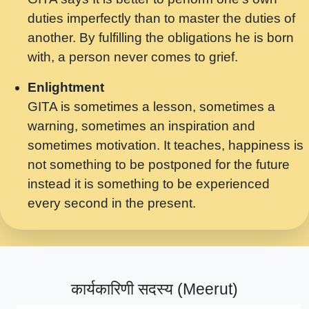
मर गनय न अपरध लडडल शर रध.... Shri
duties imperfectly than to master the duties of
ravinandan shastri ji maharaj.mp3
another. By fulfilling the obligations he is born
मेरे मन हरी का ध्यान लगा - भजन भाव - 2018 -
with, a person never comes to grief.
Rishikesh - Swami Gyananand Ji
Maharaj.mp3
Enlightment
GITA is sometimes a lesson, sometimes a
यह हसरत तलब ह नकज कमर Yahi Hasraten
warning, sometimes an inspiration and
Talab Hai Bhav Pravah #bhajan.mp3
sometimes motivation. It teaches, happiness is
लडल ज बल ल क ज न लग Sadhvi Purnima Ji
not something to be postponed for the future
7.9.2021 जवल नगर दलल #बसर.mp3
instead it is something to be experienced
every second in the present.
सख भ मझ पयर ह दख भ मझ पयर ह!छड म कस दत
दन ह तमहर ह!.mp3
सपरहट भजन 2021 - तर अखय ह जद भर बहर ज म
कब स खड 1.1.2021 !! दलल #बसर.mp3
कार्यकारिणी सदस्य (Meerut)
सपरहट शयम भजन - जय जय शयम जय जय शयम
जय जय शर वनदवन धम !! Jai Jai Shyama !! बज