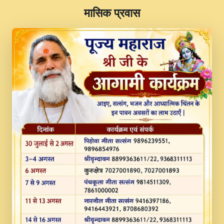
​मासिक प्रवास
JINU SATGURU AAP BULAVE by Rasik
Pawan ji 20-11-19 Sankirtan At VEER JI
PRABHU KUTEER CHANNEL.mp3
Kina Sohna Tera Bhawan Sajaya Mata
Vaishno Devi Aarti Mata Rani Bhajan By
Lakhwinder Wadali Ji.mp3
MERE MANN VICH KANTH KALER
NEW PUNAJBI DEVOTIONAL SONG 2017
FULL VIDEO HD.mp3
Na To Roop Hai Bindu Ji Maharaj Pad - A
Divine Bhajan by Shri Indresh Ji
#BhaktiPath.mp3
Radha Rani Ki Kirpa Best Devotional
Song By Chitra Vichitra.mp3