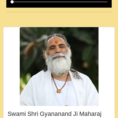
कई पकड क मर हथ र मह वदवन पहच दय! मह जन
उनक पस र मह वदवन पहच दय!.mp3
कषण क दवन जरर सन - O Kanha Abto Murli
Ki - Krishna Bhajan - New Bhajan 2020
#Ishwar Bhakti.mp3
जब से गीता ज्ञान पाया मैं बड़ी मस्ती में हूँ । 2018 -
Rishikesh - Ratan Ji Rasik.mp3
तन हल दल द सनव मड उतत सर रख क, नल रव त
गल लग जव त सर उतत हथ रख द!.mp3
तू कर प्रीतम से प्रीत, यूहीं दिन बीतते जाते हैं ।
2018 - Rishikesh - Swami Gyananand Ji
Maharaj.mp3
न म गवद गपल गद फर, पयर महन न रझद फर! shri
ravinandan shastri ji maharaj.mp3
Swami Shri Gyananand Ji Maharaj