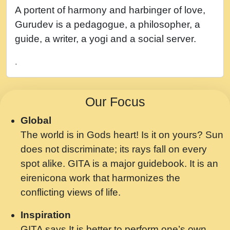
नह भरस रह लडडल... अपन खट करम क !!!! मह दद
A portent of harmony and harbinger of love,
सहर चरण क .....mp3
Gurudev is a pedagogue, a philosopher, a
बगड नसब कसन सवर तर बगर Shri ravinandan
guide, a writer, a yogi and a social server.
shastri ji maharaj.mp3
.
भजन - उठ नींद से अखियां खोल ज़रा.mp3
भजन - चाहे राम हो, चाहे श्याम हो - Bhajan -
Our Focus
Chahe Ram Ho Chahe Shyam Ho.mp3
Global
मझ अपन जवन बनन न आय, रठ हर क मनन न आय
The world is in Gods heart! Is it on yours? Sun
Shri ravinandan shastri ji maharaj.mp3
does not discriminate; its rays fall on every
मन अशांत मंत्र जाप - गीता प्रेरणा -Swami
spot alike. GITA is a major guidebook. It is an
Gyananand Ji Maharaj.mp3
eirenicona work that harmonizes the
मन बध लय परम वल कगन Special Shyam
conflicting views of life.
Bhajan Ram Gopal Shastri Ji
Inspiration
Saawariya.mp3
GITA says It is better to perform one’s own