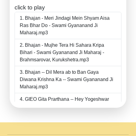
click to play
Bhajan - Meri Jindagi Mein Shyam Aisa
Ras Bhar Do - Swami Gyananand Ji
Maharaj.mp3
Bhajan - Mujhe Tera Hi Sahara Kripa
Bihari - Swami Gyananand Ji Maharaj -
Brahmsarovar, Kurukshetra.mp3
Bhajan -- Dil Mera ab to Ban Gaya
Diwana Krishna Ka -- Swami Gyananand Ji
Maharaj.mp3
GIEO Gita Prarthana -- Hey Yogeshwar
Hey Parmeshwar -- Shanti Sadbhav
Prarthana --.mp3
II Bhajan II Tu Chahiye Tera Pyar Chahiye
II Swami Gyananand Ji Maharaj.mp3