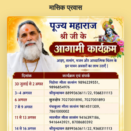
​मासिक प्रवास
JINU SATGURU AAP BULAVE by Rasik
Pawan ji 20-11-19 Sankirtan At VEER JI
PRABHU KUTEER CHANNEL.mp3
Kina Sohna Tera Bhawan Sajaya Mata
Vaishno Devi Aarti Mata Rani Bhajan By
Lakhwinder Wadali Ji.mp3
MERE MANN VICH KANTH KALER
NEW PUNAJBI DEVOTIONAL SONG 2017
FULL VIDEO HD.mp3
Na To Roop Hai Bindu Ji Maharaj Pad - A
Divine Bhajan by Shri Indresh Ji
#BhaktiPath.mp3
Radha Rani Ki Kirpa Best Devotional
Song By Chitra Vichitra.mp3