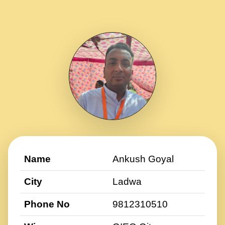
Name
Ankush Goyal
City
Ladwa
Phone No
9812310510