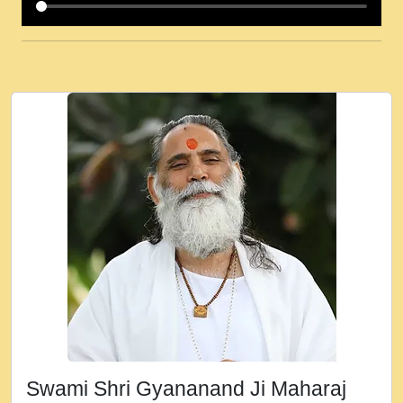
कई पकड क मर हथ र मह वदवन पहच दय! मह जन
उनक पस र मह वदवन पहच दय!.mp3
कषण क दवन जरर सन - O Kanha Abto Murli
Ki - Krishna Bhajan - New Bhajan 2020
#Ishwar Bhakti.mp3
जब से गीता ज्ञान पाया मैं बड़ी मस्ती में हूँ । 2018 -
Rishikesh - Ratan Ji Rasik.mp3
तन हल दल द सनव मड उतत सर रख क, नल रव त
गल लग जव त सर उतत हथ रख द!.mp3
तू कर प्रीतम से प्रीत, यूहीं दिन बीतते जाते हैं ।
2018 - Rishikesh - Swami Gyananand Ji
Maharaj.mp3
न म गवद गपल गद फर, पयर महन न रझद फर! shri
ravinandan shastri ji maharaj.mp3
Swami Shri Gyananand Ji Maharaj