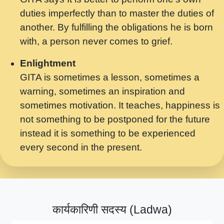
मर गनय न अपरध लडडल शर रध.... Shri
duties imperfectly than to master the duties of
ravinandan shastri ji maharaj.mp3
another. By fulfilling the obligations he is born
मेरे मन हरी का ध्यान लगा - भजन भाव - 2018 -
with, a person never comes to grief.
Rishikesh - Swami Gyananand Ji
Maharaj.mp3
Enlightment
GITA is sometimes a lesson, sometimes a
यह हसरत तलब ह नकज कमर Yahi Hasraten
warning, sometimes an inspiration and
Talab Hai Bhav Pravah #bhajan.mp3
sometimes motivation. It teaches, happiness is
लडल ज बल ल क ज न लग Sadhvi Purnima Ji
not something to be postponed for the future
7.9.2021 जवल नगर दलल #बसर.mp3
instead it is something to be experienced
every second in the present.
सख भ मझ पयर ह दख भ मझ पयर ह!छड म कस दत
दन ह तमहर ह!.mp3
सपरहट भजन 2021 - तर अखय ह जद भर बहर ज म
कब स खड 1.1.2021 !! दलल #बसर.mp3
कार्यकारिणी सदस्य (Ladwa)
सपरहट शयम भजन - जय जय शयम जय जय शयम
जय जय शर वनदवन धम !! Jai Jai Shyama !! बज