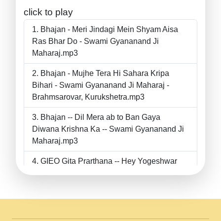
click to play
Bhajan - Meri Jindagi Mein Shyam Aisa
Ras Bhar Do - Swami Gyananand Ji
Maharaj.mp3
Bhajan - Mujhe Tera Hi Sahara Kripa
Bihari - Swami Gyananand Ji Maharaj -
Brahmsarovar, Kurukshetra.mp3
Bhajan -- Dil Mera ab to Ban Gaya
Diwana Krishna Ka -- Swami Gyananand Ji
Maharaj.mp3
GIEO Gita Prarthana -- Hey Yogeshwar
Hey Parmeshwar -- Shanti Sadbhav
Prarthana --.mp3
II Bhajan II Tu Chahiye Tera Pyar Chahiye
II Swami Gyananand Ji Maharaj.mp3