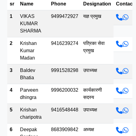
sr
Name
Phone
Designation
Contact
भव.mp3
1
VIKAS
9499472927
यज्ञ प्रमुख
KUMAR
SHARMA
2
Krishan
9416239274
पत्रिका सेवा
Kumar
प्रमुख
Madan
3
Baldev
9991528298
उपाध्यक्ष
Bhatia
4
Parveen
9996200032
कार्यकारणी
dhingra
सदस्य
5
Krishan
9416548448
उपाध्यक्ष
charipotra
6
Deepak
8683909842
अध्यक्ष