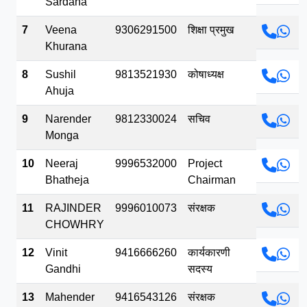
Sardana
7
Veena
9306291500
शिक्षा प्रमुख
Khurana
8
Sushil
9813521930
कोषाध्यक्ष
Ahuja
9
Narender
9812330024
सचिव
Monga
10
Neeraj
9996532000
Project
Bhatheja
Chairman
11
RAJINDER
9996010073
संरक्षक
CHOWHRY
12
Vinit
9416666260
कार्यकारणी
Gandhi
सदस्य
13
Mahender
9416543126
संरक्षक