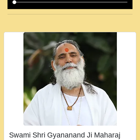
कई पकड क मर हथ र मह वदवन पहच दय! मह जन
उनक पस र मह वदवन पहच दय!.mp3
कषण क दवन जरर सन - O Kanha Abto Murli
Ki - Krishna Bhajan - New Bhajan 2020
#Ishwar Bhakti.mp3
जब से गीता ज्ञान पाया मैं बड़ी मस्ती में हूँ । 2018 -
Rishikesh - Ratan Ji Rasik.mp3
तन हल दल द सनव मड उतत सर रख क, नल रव त
गल लग जव त सर उतत हथ रख द!.mp3
तू कर प्रीतम से प्रीत, यूहीं दिन बीतते जाते हैं ।
2018 - Rishikesh - Swami Gyananand Ji
Maharaj.mp3
न म गवद गपल गद फर, पयर महन न रझद फर! shri
ravinandan shastri ji maharaj.mp3
Swami Shri Gyananand Ji Maharaj