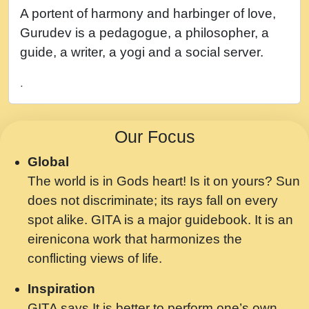
नह भरस रह लडडल... अपन खट करम क !!!! मह दद
A portent of harmony and harbinger of love,
सहर चरण क .....mp3
Gurudev is a pedagogue, a philosopher, a
बगड नसब कसन सवर तर बगर Shri ravinandan
guide, a writer, a yogi and a social server.
shastri ji maharaj.mp3
.
भजन - उठ नींद से अखियां खोल ज़रा.mp3
भजन - चाहे राम हो, चाहे श्याम हो - Bhajan -
Our Focus
Chahe Ram Ho Chahe Shyam Ho.mp3
Global
मझ अपन जवन बनन न आय, रठ हर क मनन न आय
The world is in Gods heart! Is it on yours? Sun
Shri ravinandan shastri ji maharaj.mp3
does not discriminate; its rays fall on every
मन अशांत मंत्र जाप - गीता प्रेरणा -Swami
spot alike. GITA is a major guidebook. It is an
Gyananand Ji Maharaj.mp3
eirenicona work that harmonizes the
मन बध लय परम वल कगन Special Shyam
conflicting views of life.
Bhajan Ram Gopal Shastri Ji
Inspiration
Saawariya.mp3
GITA says It is better to perform one’s own