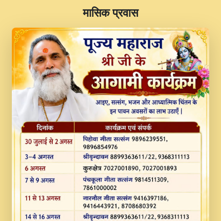
​मासिक प्रवास
JINU SATGURU AAP BULAVE by Rasik
Pawan ji 20-11-19 Sankirtan At VEER JI
PRABHU KUTEER CHANNEL.mp3
Kina Sohna Tera Bhawan Sajaya Mata
Vaishno Devi Aarti Mata Rani Bhajan By
Lakhwinder Wadali Ji.mp3
MERE MANN VICH KANTH KALER
NEW PUNAJBI DEVOTIONAL SONG 2017
FULL VIDEO HD.mp3
Na To Roop Hai Bindu Ji Maharaj Pad - A
Divine Bhajan by Shri Indresh Ji
#BhaktiPath.mp3
Radha Rani Ki Kirpa Best Devotional
Song By Chitra Vichitra.mp3