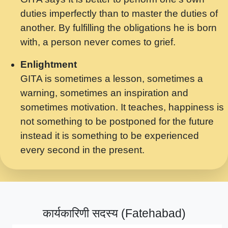
मर गनय न अपरध लडडल शर रध.... Shri
duties imperfectly than to master the duties of
ravinandan shastri ji maharaj.mp3
another. By fulfilling the obligations he is born
मेरे मन हरी का ध्यान लगा - भजन भाव - 2018 -
with, a person never comes to grief.
Rishikesh - Swami Gyananand Ji
Maharaj.mp3
Enlightment
GITA is sometimes a lesson, sometimes a
यह हसरत तलब ह नकज कमर Yahi Hasraten
warning, sometimes an inspiration and
Talab Hai Bhav Pravah #bhajan.mp3
sometimes motivation. It teaches, happiness is
लडल ज बल ल क ज न लग Sadhvi Purnima Ji
not something to be postponed for the future
7.9.2021 जवल नगर दलल #बसर.mp3
instead it is something to be experienced
every second in the present.
सख भ मझ पयर ह दख भ मझ पयर ह!छड म कस दत
दन ह तमहर ह!.mp3
सपरहट भजन 2021 - तर अखय ह जद भर बहर ज म
कब स खड 1.1.2021 !! दलल #बसर.mp3
कार्यकारिणी सदस्य (Fatehabad)
सपरहट शयम भजन - जय जय शयम जय जय शयम
जय जय शर वनदवन धम !! Jai Jai Shyama !! बज