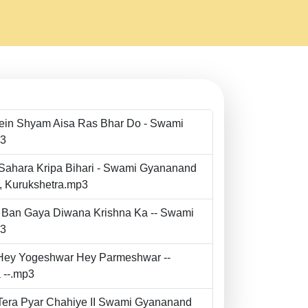
Mein Shyam Aisa Ras Bhar Do - Swami
p3
 Sahara Kripa Bihari - Swami Gyananand
r, Kurukshetra.mp3
to Ban Gaya Diwana Krishna Ka -- Swami
p3
- Hey Yogeshwar Hey Parmeshwar --
 --.mp3
e Tera Pyar Chahiye II Swami Gyananand