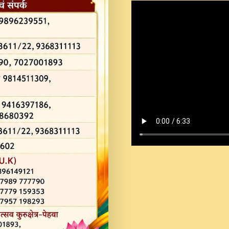
Shastri Ji Saawariya.mp3
Teri Chaukhat Pe.mp3
Teri Sharan Mein Aak
Sankirtan.mp3
अगर दन कशर ज मझ इतन द
#बसर.mp3
अब त आकर बह पकड ल वरन
SATGURU MUSIC !.mp3
ऐहन अखय च महन बस रखय 
कई पकड क मर हथ र मह व
दय!.mp3
कषण क दवन जरर सन - O K
New Bhajan 2020 #Ishwar