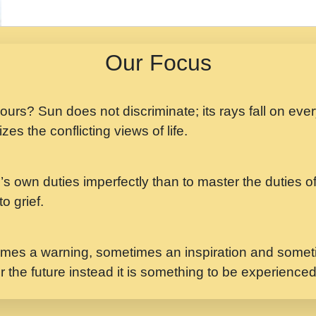
मझ अपन जवन बनन न आय, 
ji maharaj.mp3
Our Focus
मन अशांत मंत्र जाप - गी
मन बध लय परम वल कगन 
Ji Saawariya.mp3
 yours? Sun does not discriminate; its rays fall on eve
zes the conflicting views of life.
मर गनय न अपरध लडडल शर र
maharaj.mp3
’s own duties imperfectly than to master the duties of 
मेरे मन हरी का ध्यान लगा
Gyananand Ji Maharaj.m
o grief.
यह हसरत तलब ह नकज कम
#bhajan.mp3
mes a warning, sometimes an inspiration and someti
r the future instead it is something to be experience
लडल ज बल ल क ज न लग 
#बसर.mp3