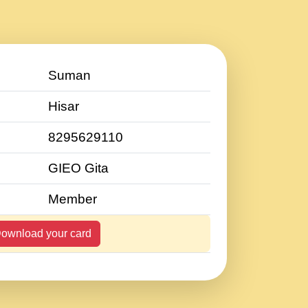
Suman
Hisar
8295629110
GIEO Gita
Member
ownload your card