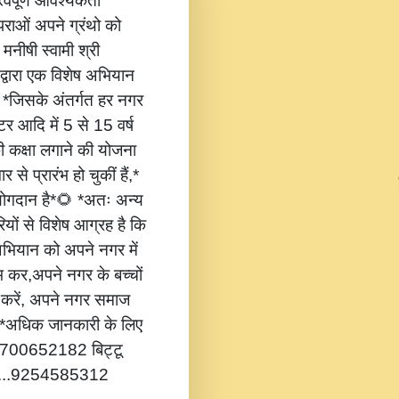
वपूर्ण आवश्यकता
ंपराओं अपने ग्रंथो को
 मनीषी स्वामी श्री
 द्वारा एक विशेष अभियान
,* *जिसके अंतर्गत हर नगर
टर आदि में 5 से 15 वर्ष
की कक्षा लगाने की योजना
 से प्रारंभ हो चुकीं हैं,*
 योगदान है*🌻 *अतः अन्य
यों से विशेष आग्रह है कि
भियान को अपने नगर में
ंभ कर,अपने नगर के बच्चों
ोग करें, अपने नगर समाज
*🔔 *अधिक जानकारी के लिए
...8700652182 बिट्टू
.....9254585312