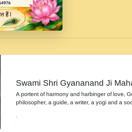
जब से गीता ज्ञान पाया मैं ब
Rasik.mp3
तन हल दल द सनव मड उतत
रख द!.mp3
तू कर प्रीतम से प्रीत, यूह
Gyananand Ji Maharaj.m
न म गवद गपल गद फर, पयर 
maharaj.mp3
Swami Shri Gyananand Ji Mah
नह भरस रह लडडल... अपन 
A portent of harmony and harbinger of love, 
बगड नसब कसन सवर तर बग
philosopher, a guide, a writer, a yogi and a soc
भजन - उठ नींद से अखियां 
.
भजन - चाहे राम हो, चाहे
Shyam Ho.mp3