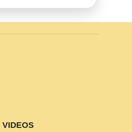
AVE by Rasik Pawan ji 20-11-19
 PRABHU KUTEER CHANNEL.mp3
n Sajaya Mata Vaishno Devi Aarti Mata
r Wadali Ji.mp3
NTH KALER NEW PUNAJBI
 FULL VIDEO HD.mp3
i Maharaj Pad - A Divine Bhajan by Shri
p3
est Devotional Song By Chitra
aksh (शर कषण कप कटकष- परम पजय गत मनष ज
VIDEOS
aawariya Latest Shyam Bhajan Ram Gopal