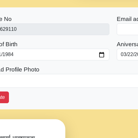
e No
Email a
f Birth
Anivers
d Profile Photo
te