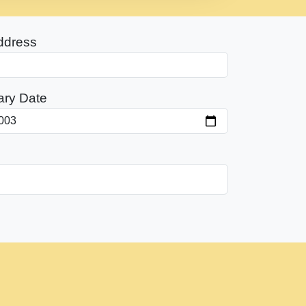
ddress
ary Date