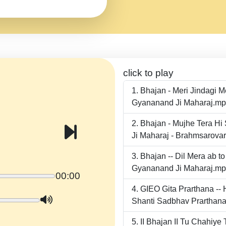
click to play
Bhajan - Meri Jindagi 
Gyananand Ji Maharaj.m
Bhajan - Mujhe Tera Hi
Ji Maharaj - Brahmsarova
Bhajan -- Dil Mera ab 
Gyananand Ji Maharaj.m
00:00
GIEO Gita Prarthana -
Shanti Sadbhav Prarthana
II Bhajan II Tu Chahiy