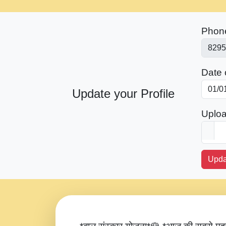
Phon
Date o
Update your Profile
Uploa
Upda