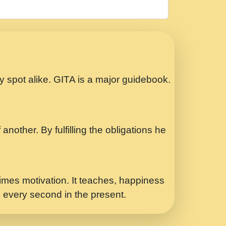
रठ हर क मनन न आय Shri ravinandan shastri
ता प्रेरणा -Swami Gyananand Ji Maharaj.mp3
Special Shyam Bhajan Ram Gopal Shastri
ry spot alike. GITA is a major guidebook.
ध.... Shri ravinandan shastri ji
another. By fulfilling the obligations he
 - भजन भाव - 2018 - Rishikesh - Swami
p3
र Yahi Hasraten Talab Hai Bhav Pravah
mes motivation. It teaches, happiness
d every second in the present.
Sadhvi Purnima Ji 7.9.2021 जवल नगर दलल