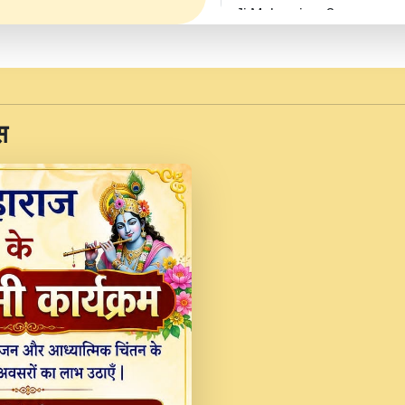
Ji Maharaj.mp3
JINU SATGURU AAP BUL
Sankirtan At VEER JI
Kina Sohna Tera Bhawa
स
Rani Bhajan By Lakhwinde
MERE MANN VICH KA
DEVOTIONAL SONG 2017
Na To Roop Hai Bindu J
Indresh Ji #BhaktiPath.m
Radha Rani Ki Kirpa B
Vichitra.mp3
Shri Krishan Kripakat
महरज ).mp3
Teri Bholi Si Surat S