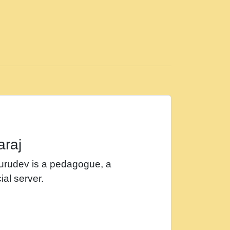
ड़ी मस्ती में हूँ । 2018 - Rishikesh - Ratan Ji
 सर रख क, नल रव त गल लग जव त सर उतत हथ
ीं दिन बीतते जाते हैं । 2018 - Rishikesh - Swami
p3
महन न रझद फर! shri ravinandan shastri ji
araj
खट करम क !!!! मह दद सहर चरण क .....mp3
Gurudev is a pedagogue, a
र Shri ravinandan shastri ji maharaj.mp3
ial server.
खोल ज़रा.mp3
 श्याम हो - Bhajan - Chahe Ram Ho Chahe