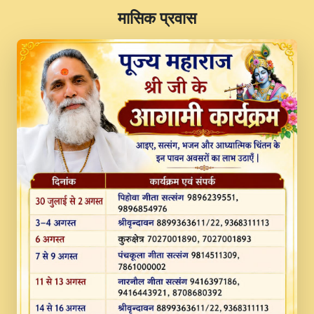
​मासिक प्रवास
JINU SATGURU AAP BULAVE by Rasik
Pawan ji 20-11-19 Sankirtan At VEER JI
PRABHU KUTEER CHANNEL.mp3
Kina Sohna Tera Bhawan Sajaya Mata
Vaishno Devi Aarti Mata Rani Bhajan By
Lakhwinder Wadali Ji.mp3
MERE MANN VICH KANTH KALER
NEW PUNAJBI DEVOTIONAL SONG 2017
FULL VIDEO HD.mp3
Na To Roop Hai Bindu Ji Maharaj Pad - A
Divine Bhajan by Shri Indresh Ji
#BhaktiPath.mp3
Radha Rani Ki Kirpa Best Devotional
Song By Chitra Vichitra.mp3