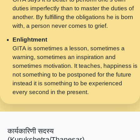
मर गनय न अपरध लडडल शर रध.... Shri
duties imperfectly than to master the duties of
ravinandan shastri ji maharaj.mp3
another. By fulfilling the obligations he is born
मेरे मन हरी का ध्यान लगा - भजन भाव - 2018 -
with, a person never comes to grief.
Rishikesh - Swami Gyananand Ji
Maharaj.mp3
Enlightment
GITA is sometimes a lesson, sometimes a
यह हसरत तलब ह नकज कमर Yahi Hasraten
warning, sometimes an inspiration and
Talab Hai Bhav Pravah #bhajan.mp3
sometimes motivation. It teaches, happiness is
लडल ज बल ल क ज न लग Sadhvi Purnima Ji
not something to be postponed for the future
7.9.2021 जवल नगर दलल #बसर.mp3
instead it is something to be experienced
every second in the present.
सख भ मझ पयर ह दख भ मझ पयर ह!छड म कस दत
दन ह तमहर ह!.mp3
सपरहट भजन 2021 - तर अखय ह जद भर बहर ज म
कब स खड 1.1.2021 !! दलल #बसर.mp3
कार्यकारिणी सदस्य
सपरहट शयम भजन - जय जय शयम जय जय शयम
(Kurukshetra/Thanesar)
जय जय शर वनदवन धम !! Jai Jai Shyama !! बज