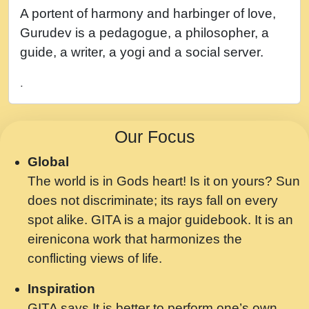
नह भरस रह लडडल... अपन खट करम क !!!! मह दद
A portent of harmony and harbinger of love,
सहर चरण क .....mp3
Gurudev is a pedagogue, a philosopher, a
बगड नसब कसन सवर तर बगर Shri ravinandan
guide, a writer, a yogi and a social server.
shastri ji maharaj.mp3
.
भजन - उठ नींद से अखियां खोल ज़रा.mp3
भजन - चाहे राम हो, चाहे श्याम हो - Bhajan -
Our Focus
Chahe Ram Ho Chahe Shyam Ho.mp3
Global
मझ अपन जवन बनन न आय, रठ हर क मनन न आय
The world is in Gods heart! Is it on yours? Sun
Shri ravinandan shastri ji maharaj.mp3
does not discriminate; its rays fall on every
मन अशांत मंत्र जाप - गीता प्रेरणा -Swami
spot alike. GITA is a major guidebook. It is an
Gyananand Ji Maharaj.mp3
eirenicona work that harmonizes the
मन बध लय परम वल कगन Special Shyam
conflicting views of life.
Bhajan Ram Gopal Shastri Ji
Inspiration
Saawariya.mp3
GITA says It is better to perform one’s own