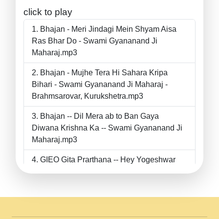
click to play
Bhajan - Meri Jindagi Mein Shyam Aisa
Ras Bhar Do - Swami Gyananand Ji
Maharaj.mp3
Bhajan - Mujhe Tera Hi Sahara Kripa
Bihari - Swami Gyananand Ji Maharaj -
Brahmsarovar, Kurukshetra.mp3
Bhajan -- Dil Mera ab to Ban Gaya
Diwana Krishna Ka -- Swami Gyananand Ji
Maharaj.mp3
GIEO Gita Prarthana -- Hey Yogeshwar
Hey Parmeshwar -- Shanti Sadbhav
Prarthana --.mp3
II Bhajan II Tu Chahiye Tera Pyar Chahiye
II Swami Gyananand Ji Maharaj.mp3