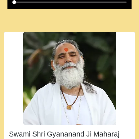
कई पकड क मर हथ र मह वदवन पहच दय! मह जन
उनक पस र मह वदवन पहच दय!.mp3
कषण क दवन जरर सन - O Kanha Abto Murli
Ki - Krishna Bhajan - New Bhajan 2020
#Ishwar Bhakti.mp3
जब से गीता ज्ञान पाया मैं बड़ी मस्ती में हूँ । 2018 -
Rishikesh - Ratan Ji Rasik.mp3
तन हल दल द सनव मड उतत सर रख क, नल रव त
गल लग जव त सर उतत हथ रख द!.mp3
तू कर प्रीतम से प्रीत, यूहीं दिन बीतते जाते हैं ।
2018 - Rishikesh - Swami Gyananand Ji
Maharaj.mp3
न म गवद गपल गद फर, पयर महन न रझद फर! shri
ravinandan shastri ji maharaj.mp3
Swami Shri Gyananand Ji Maharaj