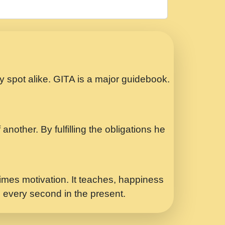
रठ हर क मनन न आय Shri ravinandan shastri
ता प्रेरणा -Swami Gyananand Ji Maharaj.mp3
Special Shyam Bhajan Ram Gopal Shastri
ry spot alike. GITA is a major guidebook.
ध.... Shri ravinandan shastri ji
another. By fulfilling the obligations he
 - भजन भाव - 2018 - Rishikesh - Swami
p3
र Yahi Hasraten Talab Hai Bhav Pravah
mes motivation. It teaches, happiness
d every second in the present.
Sadhvi Purnima Ji 7.9.2021 जवल नगर दलल