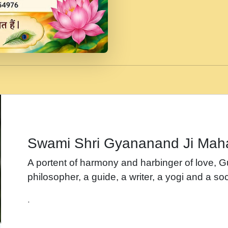
जब से गीता ज्ञान पाया मैं ब
Rasik.mp3
तन हल दल द सनव मड उतत
रख द!.mp3
तू कर प्रीतम से प्रीत, यूह
Gyananand Ji Maharaj.m
न म गवद गपल गद फर, पयर 
maharaj.mp3
Swami Shri Gyananand Ji Mah
नह भरस रह लडडल... अपन 
A portent of harmony and harbinger of love, 
बगड नसब कसन सवर तर बग
philosopher, a guide, a writer, a yogi and a soc
भजन - उठ नींद से अखियां 
.
भजन - चाहे राम हो, चाहे
Shyam Ho.mp3