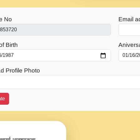
e No
Email a
f Birth
Anivers
d Profile Photo
te