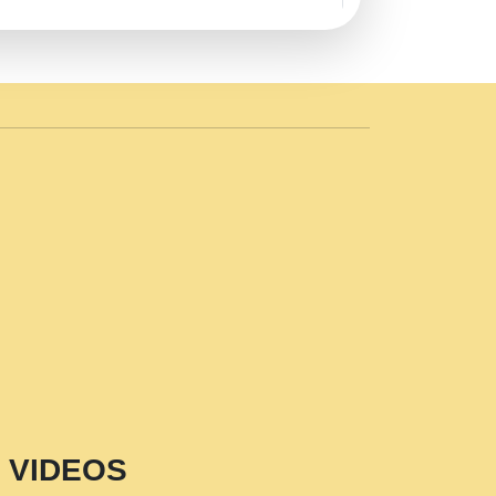
AVE by Rasik Pawan ji 20-11-19
 PRABHU KUTEER CHANNEL.mp3
n Sajaya Mata Vaishno Devi Aarti Mata
r Wadali Ji.mp3
NTH KALER NEW PUNAJBI
 FULL VIDEO HD.mp3
i Maharaj Pad - A Divine Bhajan by Shri
p3
est Devotional Song By Chitra
aksh (शर कषण कप कटकष- परम पजय गत मनष ज
VIDEOS
aawariya Latest Shyam Bhajan Ram Gopal