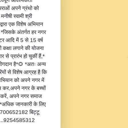
वपूर्ण आवश्यकता
ंपराओं अपने ग्रंथो को
 मनीषी स्वामी श्री
 द्वारा एक विशेष अभियान
,* *जिसके अंतर्गत हर नगर
टर आदि में 5 से 15 वर्ष
की कक्षा लगाने की योजना
 से प्रारंभ हो चुकीं हैं,*
 योगदान है*🌻 *अतः अन्य
यों से विशेष आग्रह है कि
भियान को अपने नगर में
ंभ कर,अपने नगर के बच्चों
ोग करें, अपने नगर समाज
*🔔 *अधिक जानकारी के लिए
...8700652182 बिट्टू
.....9254585312