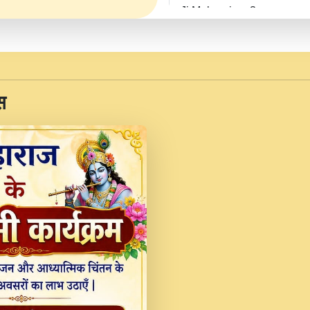
Ji Maharaj.mp3
JINU SATGURU AAP BUL
Sankirtan At VEER JI
Kina Sohna Tera Bhawa
स
Rani Bhajan By Lakhwinde
MERE MANN VICH KA
DEVOTIONAL SONG 2017
Na To Roop Hai Bindu J
Indresh Ji #BhaktiPath.m
Radha Rani Ki Kirpa B
Vichitra.mp3
Shri Krishan Kripakat
महरज ).mp3
Teri Bholi Si Surat S