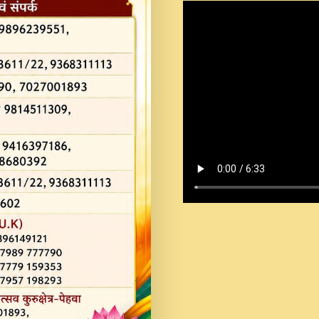
Shastri Ji Saawariya.mp3
Teri Chaukhat Pe.mp3
Teri Sharan Mein Aak
Sankirtan.mp3
अगर दन कशर ज मझ इतन द
#बसर.mp3
अब त आकर बह पकड ल वरन
SATGURU MUSIC !.mp3
ऐहन अखय च महन बस रखय 
कई पकड क मर हथ र मह व
दय!.mp3
कषण क दवन जरर सन - O K
New Bhajan 2020 #Ishwar