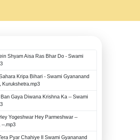
Mein Shyam Aisa Ras Bhar Do - Swami
p3
 Sahara Kripa Bihari - Swami Gyananand
r, Kurukshetra.mp3
to Ban Gaya Diwana Krishna Ka -- Swami
p3
- Hey Yogeshwar Hey Parmeshwar --
 --.mp3
e Tera Pyar Chahiye II Swami Gyananand