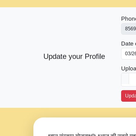
Phon
Date o
Update your Profile
Uploa
Upda