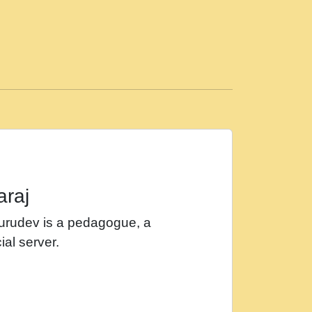
ड़ी मस्ती में हूँ । 2018 - Rishikesh - Ratan Ji
 सर रख क, नल रव त गल लग जव त सर उतत हथ
ीं दिन बीतते जाते हैं । 2018 - Rishikesh - Swami
p3
महन न रझद फर! shri ravinandan shastri ji
araj
खट करम क !!!! मह दद सहर चरण क .....mp3
Gurudev is a pedagogue, a
र Shri ravinandan shastri ji maharaj.mp3
ial server.
खोल ज़रा.mp3
 श्याम हो - Bhajan - Chahe Ram Ho Chahe