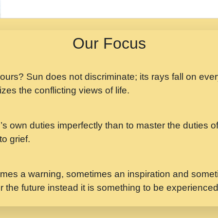
मझ अपन जवन बनन न आय, 
ji maharaj.mp3
Our Focus
मन अशांत मंत्र जाप - गी
मन बध लय परम वल कगन 
Ji Saawariya.mp3
 yours? Sun does not discriminate; its rays fall on eve
zes the conflicting views of life.
मर गनय न अपरध लडडल शर र
maharaj.mp3
’s own duties imperfectly than to master the duties of 
मेरे मन हरी का ध्यान लगा
Gyananand Ji Maharaj.m
o grief.
यह हसरत तलब ह नकज कम
#bhajan.mp3
mes a warning, sometimes an inspiration and someti
r the future instead it is something to be experience
लडल ज बल ल क ज न लग 
#बसर.mp3