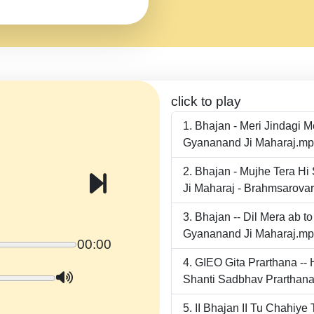
click to play
Bhajan - Meri Jindagi 
Gyananand Ji Maharaj.m
Bhajan - Mujhe Tera Hi
Ji Maharaj - Brahmsarova
Bhajan -- Dil Mera ab 
Gyananand Ji Maharaj.m
00:00
GIEO Gita Prarthana -
Shanti Sadbhav Prarthana
II Bhajan II Tu Chahiy