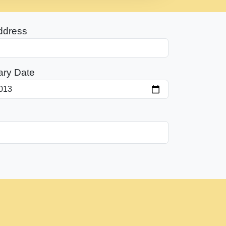
ddress
ary Date