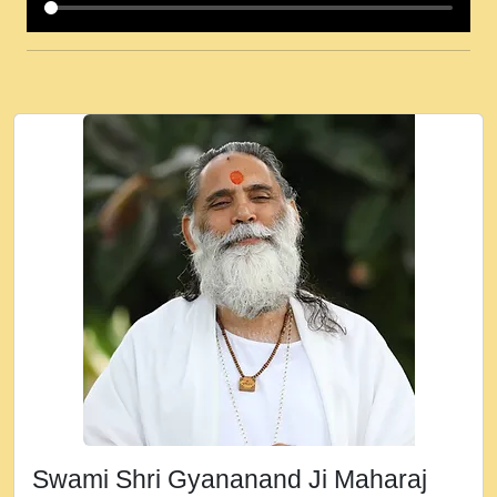
कई पकड क मर हथ र मह वदवन पहच दय! मह जन
उनक पस र मह वदवन पहच दय!.mp3
कषण क दवन जरर सन - O Kanha Abto Murli
Ki - Krishna Bhajan - New Bhajan 2020
#Ishwar Bhakti.mp3
जब से गीता ज्ञान पाया मैं बड़ी मस्ती में हूँ । 2018 -
Rishikesh - Ratan Ji Rasik.mp3
तन हल दल द सनव मड उतत सर रख क, नल रव त
गल लग जव त सर उतत हथ रख द!.mp3
तू कर प्रीतम से प्रीत, यूहीं दिन बीतते जाते हैं ।
2018 - Rishikesh - Swami Gyananand Ji
Maharaj.mp3
न म गवद गपल गद फर, पयर महन न रझद फर! shri
ravinandan shastri ji maharaj.mp3
Swami Shri Gyananand Ji Maharaj