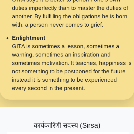
मर गनय न अपरध लडडल शर रध.... Shri
duties imperfectly than to master the duties of
ravinandan shastri ji maharaj.mp3
another. By fulfilling the obligations he is born
मेरे मन हरी का ध्यान लगा - भजन भाव - 2018 -
with, a person never comes to grief.
Rishikesh - Swami Gyananand Ji
Maharaj.mp3
Enlightment
GITA is sometimes a lesson, sometimes a
यह हसरत तलब ह नकज कमर Yahi Hasraten
warning, sometimes an inspiration and
Talab Hai Bhav Pravah #bhajan.mp3
sometimes motivation. It teaches, happiness is
लडल ज बल ल क ज न लग Sadhvi Purnima Ji
not something to be postponed for the future
7.9.2021 जवल नगर दलल #बसर.mp3
instead it is something to be experienced
every second in the present.
सख भ मझ पयर ह दख भ मझ पयर ह!छड म कस दत
दन ह तमहर ह!.mp3
सपरहट भजन 2021 - तर अखय ह जद भर बहर ज म
कब स खड 1.1.2021 !! दलल #बसर.mp3
कार्यकारिणी सदस्य (Sirsa)
सपरहट शयम भजन - जय जय शयम जय जय शयम
जय जय शर वनदवन धम !! Jai Jai Shyama !! बज