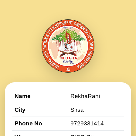
Name
RekhaRani
City
Sirsa
Phone No
9729331414