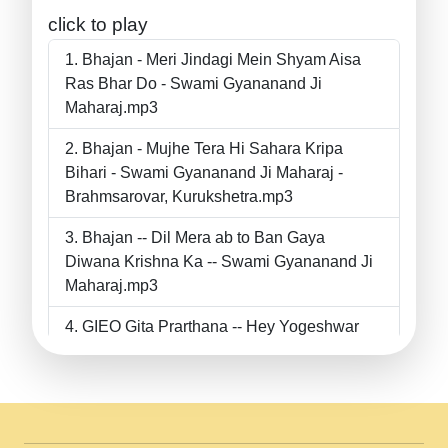
click to play
Bhajan - Meri Jindagi Mein Shyam Aisa
Ras Bhar Do - Swami Gyananand Ji
Maharaj.mp3
Bhajan - Mujhe Tera Hi Sahara Kripa
Bihari - Swami Gyananand Ji Maharaj -
Brahmsarovar, Kurukshetra.mp3
Bhajan -- Dil Mera ab to Ban Gaya
Diwana Krishna Ka -- Swami Gyananand Ji
Maharaj.mp3
GIEO Gita Prarthana -- Hey Yogeshwar
Hey Parmeshwar -- Shanti Sadbhav
Prarthana --.mp3
II Bhajan II Tu Chahiye Tera Pyar Chahiye
II Swami Gyananand Ji Maharaj.mp3