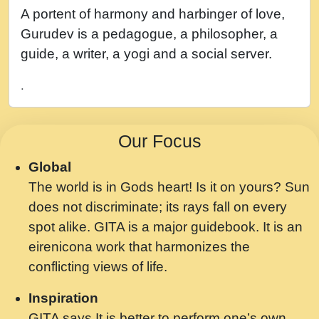
नह भरस रह लडडल... अपन खट करम क !!!! मह दद
A portent of harmony and harbinger of love,
सहर चरण क .....mp3
Gurudev is a pedagogue, a philosopher, a
बगड नसब कसन सवर तर बगर Shri ravinandan
guide, a writer, a yogi and a social server.
shastri ji maharaj.mp3
.
भजन - उठ नींद से अखियां खोल ज़रा.mp3
भजन - चाहे राम हो, चाहे श्याम हो - Bhajan -
Our Focus
Chahe Ram Ho Chahe Shyam Ho.mp3
Global
मझ अपन जवन बनन न आय, रठ हर क मनन न आय
The world is in Gods heart! Is it on yours? Sun
Shri ravinandan shastri ji maharaj.mp3
does not discriminate; its rays fall on every
मन अशांत मंत्र जाप - गीता प्रेरणा -Swami
spot alike. GITA is a major guidebook. It is an
Gyananand Ji Maharaj.mp3
eirenicona work that harmonizes the
मन बध लय परम वल कगन Special Shyam
conflicting views of life.
Bhajan Ram Gopal Shastri Ji
Inspiration
Saawariya.mp3
GITA says It is better to perform one’s own