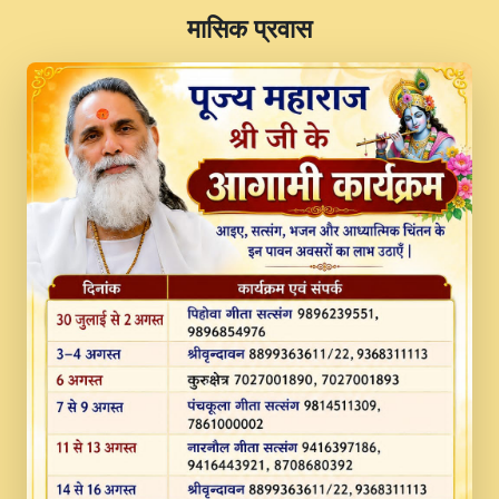
​मासिक प्रवास
JINU SATGURU AAP BULAVE by Rasik
Pawan ji 20-11-19 Sankirtan At VEER JI
PRABHU KUTEER CHANNEL.mp3
Kina Sohna Tera Bhawan Sajaya Mata
Vaishno Devi Aarti Mata Rani Bhajan By
Lakhwinder Wadali Ji.mp3
MERE MANN VICH KANTH KALER
NEW PUNAJBI DEVOTIONAL SONG 2017
FULL VIDEO HD.mp3
Na To Roop Hai Bindu Ji Maharaj Pad - A
Divine Bhajan by Shri Indresh Ji
#BhaktiPath.mp3
Radha Rani Ki Kirpa Best Devotional
Song By Chitra Vichitra.mp3