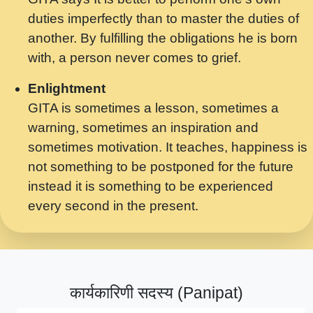
मर गनय न अपरध लडडल शर रध.... Shri
duties imperfectly than to master the duties of
ravinandan shastri ji maharaj.mp3
another. By fulfilling the obligations he is born
मेरे मन हरी का ध्यान लगा - भजन भाव - 2018 -
with, a person never comes to grief.
Rishikesh - Swami Gyananand Ji
Maharaj.mp3
Enlightment
GITA is sometimes a lesson, sometimes a
यह हसरत तलब ह नकज कमर Yahi Hasraten
warning, sometimes an inspiration and
Talab Hai Bhav Pravah #bhajan.mp3
sometimes motivation. It teaches, happiness is
लडल ज बल ल क ज न लग Sadhvi Purnima Ji
not something to be postponed for the future
7.9.2021 जवल नगर दलल #बसर.mp3
instead it is something to be experienced
every second in the present.
सख भ मझ पयर ह दख भ मझ पयर ह!छड म कस दत
दन ह तमहर ह!.mp3
सपरहट भजन 2021 - तर अखय ह जद भर बहर ज म
कब स खड 1.1.2021 !! दलल #बसर.mp3
कार्यकारिणी सदस्य (Panipat)
सपरहट शयम भजन - जय जय शयम जय जय शयम
जय जय शर वनदवन धम !! Jai Jai Shyama !! बज