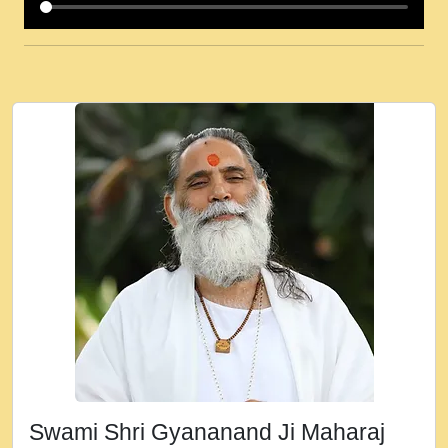
कई पकड क मर हथ र मह वदवन पहच दय! मह जन
उनक पस र मह वदवन पहच दय!.mp3
कषण क दवन जरर सन - O Kanha Abto Murli
Ki - Krishna Bhajan - New Bhajan 2020
#Ishwar Bhakti.mp3
जब से गीता ज्ञान पाया मैं बड़ी मस्ती में हूँ । 2018 -
Rishikesh - Ratan Ji Rasik.mp3
तन हल दल द सनव मड उतत सर रख क, नल रव त
गल लग जव त सर उतत हथ रख द!.mp3
तू कर प्रीतम से प्रीत, यूहीं दिन बीतते जाते हैं ।
2018 - Rishikesh - Swami Gyananand Ji
Maharaj.mp3
न म गवद गपल गद फर, पयर महन न रझद फर! shri
ravinandan shastri ji maharaj.mp3
Swami Shri Gyananand Ji Maharaj