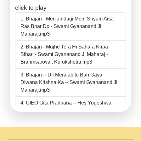
click to play
Bhajan - Meri Jindagi Mein Shyam Aisa
Ras Bhar Do - Swami Gyananand Ji
Maharaj.mp3
Bhajan - Mujhe Tera Hi Sahara Kripa
Bihari - Swami Gyananand Ji Maharaj -
Brahmsarovar, Kurukshetra.mp3
Bhajan -- Dil Mera ab to Ban Gaya
Diwana Krishna Ka -- Swami Gyananand Ji
Maharaj.mp3
GIEO Gita Prarthana -- Hey Yogeshwar
Hey Parmeshwar -- Shanti Sadbhav
Prarthana --.mp3
II Bhajan II Tu Chahiye Tera Pyar Chahiye
II Swami Gyananand Ji Maharaj.mp3