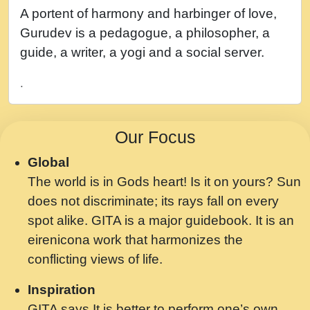
नह भरस रह लडडल... अपन खट करम क !!!! मह दद
A portent of harmony and harbinger of love,
सहर चरण क .....mp3
Gurudev is a pedagogue, a philosopher, a
बगड नसब कसन सवर तर बगर Shri ravinandan
guide, a writer, a yogi and a social server.
shastri ji maharaj.mp3
.
भजन - उठ नींद से अखियां खोल ज़रा.mp3
भजन - चाहे राम हो, चाहे श्याम हो - Bhajan -
Our Focus
Chahe Ram Ho Chahe Shyam Ho.mp3
Global
मझ अपन जवन बनन न आय, रठ हर क मनन न आय
The world is in Gods heart! Is it on yours? Sun
Shri ravinandan shastri ji maharaj.mp3
does not discriminate; its rays fall on every
मन अशांत मंत्र जाप - गीता प्रेरणा -Swami
spot alike. GITA is a major guidebook. It is an
Gyananand Ji Maharaj.mp3
eirenicona work that harmonizes the
मन बध लय परम वल कगन Special Shyam
conflicting views of life.
Bhajan Ram Gopal Shastri Ji
Inspiration
Saawariya.mp3
GITA says It is better to perform one’s own