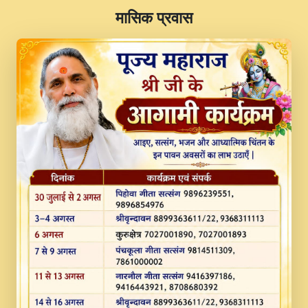
​मासिक प्रवास
JINU SATGURU AAP BULAVE by Rasik
Pawan ji 20-11-19 Sankirtan At VEER JI
PRABHU KUTEER CHANNEL.mp3
Kina Sohna Tera Bhawan Sajaya Mata
Vaishno Devi Aarti Mata Rani Bhajan By
Lakhwinder Wadali Ji.mp3
MERE MANN VICH KANTH KALER
NEW PUNAJBI DEVOTIONAL SONG 2017
FULL VIDEO HD.mp3
Na To Roop Hai Bindu Ji Maharaj Pad - A
Divine Bhajan by Shri Indresh Ji
#BhaktiPath.mp3
Radha Rani Ki Kirpa Best Devotional
Song By Chitra Vichitra.mp3