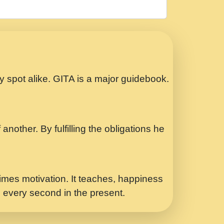
रठ हर क मनन न आय Shri ravinandan shastri
ता प्रेरणा -Swami Gyananand Ji Maharaj.mp3
Special Shyam Bhajan Ram Gopal Shastri
ry spot alike. GITA is a major guidebook.
ध.... Shri ravinandan shastri ji
another. By fulfilling the obligations he
 - भजन भाव - 2018 - Rishikesh - Swami
p3
र Yahi Hasraten Talab Hai Bhav Pravah
mes motivation. It teaches, happiness
d every second in the present.
Sadhvi Purnima Ji 7.9.2021 जवल नगर दलल