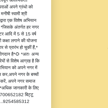
वपूर्ण आवश्यकता
ंपराओं अपने ग्रंथो को
 मनीषी स्वामी श्री
 द्वारा एक विशेष अभियान
,* *जिसके अंतर्गत हर नगर
टर आदि में 5 से 15 वर्ष
की कक्षा लगाने की योजना
 से प्रारंभ हो चुकीं हैं,*
 योगदान है*🌻 *अतः अन्य
यों से विशेष आग्रह है कि
भियान को अपने नगर में
ंभ कर,अपने नगर के बच्चों
ोग करें, अपने नगर समाज
*🔔 *अधिक जानकारी के लिए
...8700652182 बिट्टू
.....9254585312