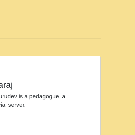
ड़ी मस्ती में हूँ । 2018 - Rishikesh - Ratan Ji
 सर रख क, नल रव त गल लग जव त सर उतत हथ
ीं दिन बीतते जाते हैं । 2018 - Rishikesh - Swami
p3
महन न रझद फर! shri ravinandan shastri ji
araj
खट करम क !!!! मह दद सहर चरण क .....mp3
Gurudev is a pedagogue, a
र Shri ravinandan shastri ji maharaj.mp3
ial server.
खोल ज़रा.mp3
 श्याम हो - Bhajan - Chahe Ram Ho Chahe