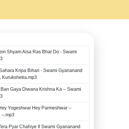
Mein Shyam Aisa Ras Bhar Do - Swami
p3
 Sahara Kripa Bihari - Swami Gyananand
r, Kurukshetra.mp3
to Ban Gaya Diwana Krishna Ka -- Swami
p3
- Hey Yogeshwar Hey Parmeshwar --
 --.mp3
e Tera Pyar Chahiye II Swami Gyananand