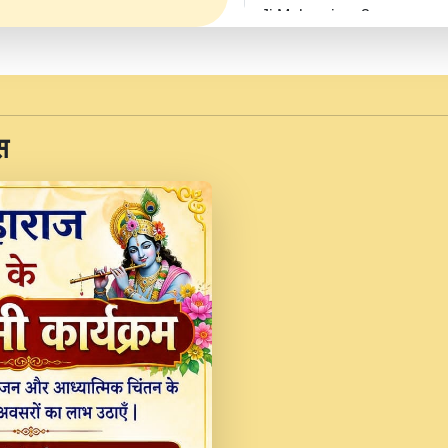
Ji Maharaj.mp3
JINU SATGURU AAP BUL
Sankirtan At VEER JI
Kina Sohna Tera Bhawa
स
Rani Bhajan By Lakhwinde
MERE MANN VICH KA
DEVOTIONAL SONG 2017
Na To Roop Hai Bindu J
Indresh Ji #BhaktiPath.m
Radha Rani Ki Kirpa B
Vichitra.mp3
Shri Krishan Kripakat
महरज ).mp3
Teri Bholi Si Surat S