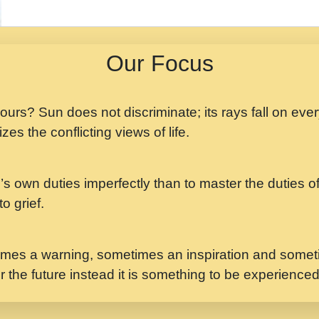
मझ अपन जवन बनन न आय, 
ji maharaj.mp3
Our Focus
मन अशांत मंत्र जाप - गी
मन बध लय परम वल कगन 
Ji Saawariya.mp3
 yours? Sun does not discriminate; its rays fall on eve
zes the conflicting views of life.
मर गनय न अपरध लडडल शर र
maharaj.mp3
’s own duties imperfectly than to master the duties of 
मेरे मन हरी का ध्यान लगा
Gyananand Ji Maharaj.m
o grief.
यह हसरत तलब ह नकज कम
#bhajan.mp3
mes a warning, sometimes an inspiration and someti
r the future instead it is something to be experience
लडल ज बल ल क ज न लग 
#बसर.mp3