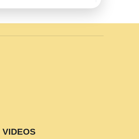
AVE by Rasik Pawan ji 20-11-19
 PRABHU KUTEER CHANNEL.mp3
n Sajaya Mata Vaishno Devi Aarti Mata
r Wadali Ji.mp3
NTH KALER NEW PUNAJBI
 FULL VIDEO HD.mp3
i Maharaj Pad - A Divine Bhajan by Shri
p3
est Devotional Song By Chitra
aksh (शर कषण कप कटकष- परम पजय गत मनष ज
VIDEOS
aawariya Latest Shyam Bhajan Ram Gopal