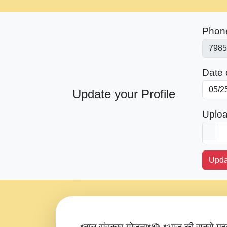
Phon
Date o
Update your Profile
Uploa
Upda