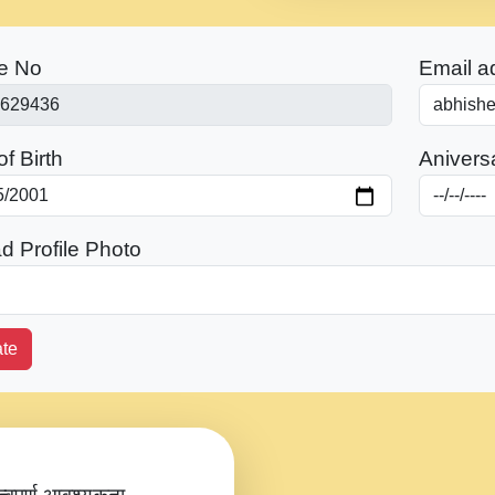
e No
Email a
f Birth
Anivers
d Profile Photo
te