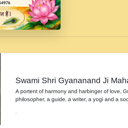
जब से गीता ज्ञान पाया मैं ब
Rasik.mp3
तन हल दल द सनव मड उतत
रख द!.mp3
तू कर प्रीतम से प्रीत, यूह
Gyananand Ji Maharaj.m
न म गवद गपल गद फर, पयर 
maharaj.mp3
Swami Shri Gyananand Ji Mah
नह भरस रह लडडल... अपन 
A portent of harmony and harbinger of love, 
बगड नसब कसन सवर तर बग
philosopher, a guide, a writer, a yogi and a soc
भजन - उठ नींद से अखियां 
.
भजन - चाहे राम हो, चाहे
Shyam Ho.mp3