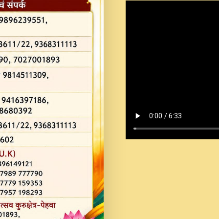
Shastri Ji Saawariya.mp3
Teri Chaukhat Pe.mp3
Teri Sharan Mein Aak
Sankirtan.mp3
अगर दन कशर ज मझ इतन द
#बसर.mp3
अब त आकर बह पकड ल वरन
SATGURU MUSIC !.mp3
ऐहन अखय च महन बस रखय 
कई पकड क मर हथ र मह व
दय!.mp3
कषण क दवन जरर सन - O K
New Bhajan 2020 #Ishwar