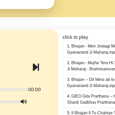
click to play
Bhajan - Meri Jindagi 
Gyananand Ji Maharaj.m
Bhajan - Mujhe Tera Hi
Ji Maharaj - Brahmsarova
Bhajan -- Dil Mera ab 
Gyananand Ji Maharaj.m
00:00
GIEO Gita Prarthana -
Shanti Sadbhav Prarthana
II Bhajan II Tu Chahiy