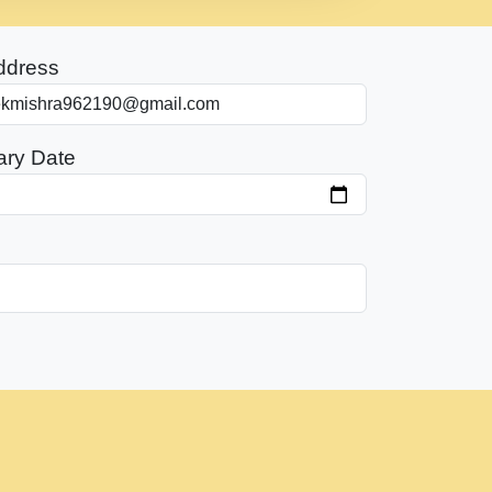
ddress
ary Date