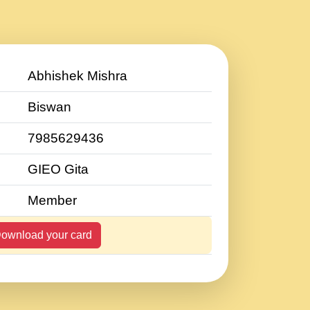
Abhishek Mishra
Biswan
7985629436
GIEO Gita
Member
ownload your card