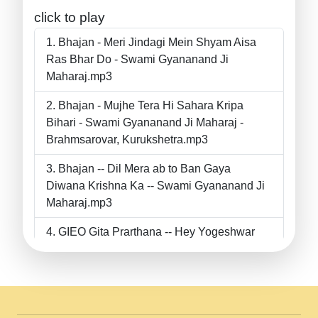
click to play
Bhajan - Meri Jindagi Mein Shyam Aisa
Ras Bhar Do - Swami Gyananand Ji
Maharaj.mp3
Bhajan - Mujhe Tera Hi Sahara Kripa
Bihari - Swami Gyananand Ji Maharaj -
Brahmsarovar, Kurukshetra.mp3
Bhajan -- Dil Mera ab to Ban Gaya
Diwana Krishna Ka -- Swami Gyananand Ji
Maharaj.mp3
GIEO Gita Prarthana -- Hey Yogeshwar
Hey Parmeshwar -- Shanti Sadbhav
Prarthana --.mp3
II Bhajan II Tu Chahiye Tera Pyar Chahiye
II Swami Gyananand Ji Maharaj.mp3