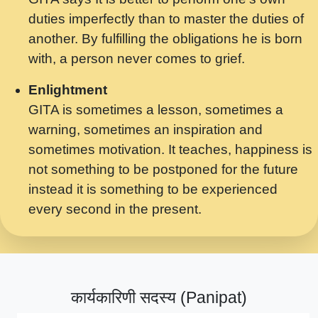
मर गनय न अपरध लडडल शर रध.... Shri
duties imperfectly than to master the duties of
ravinandan shastri ji maharaj.mp3
another. By fulfilling the obligations he is born
मेरे मन हरी का ध्यान लगा - भजन भाव - 2018 -
with, a person never comes to grief.
Rishikesh - Swami Gyananand Ji
Maharaj.mp3
Enlightment
GITA is sometimes a lesson, sometimes a
यह हसरत तलब ह नकज कमर Yahi Hasraten
warning, sometimes an inspiration and
Talab Hai Bhav Pravah #bhajan.mp3
sometimes motivation. It teaches, happiness is
लडल ज बल ल क ज न लग Sadhvi Purnima Ji
not something to be postponed for the future
7.9.2021 जवल नगर दलल #बसर.mp3
instead it is something to be experienced
every second in the present.
सख भ मझ पयर ह दख भ मझ पयर ह!छड म कस दत
दन ह तमहर ह!.mp3
सपरहट भजन 2021 - तर अखय ह जद भर बहर ज म
कब स खड 1.1.2021 !! दलल #बसर.mp3
कार्यकारिणी सदस्य (Panipat)
सपरहट शयम भजन - जय जय शयम जय जय शयम
जय जय शर वनदवन धम !! Jai Jai Shyama !! बज