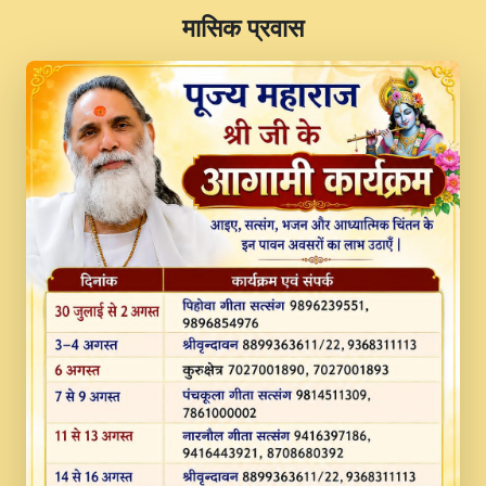
​मासिक प्रवास
JINU SATGURU AAP BULAVE by Rasik
Pawan ji 20-11-19 Sankirtan At VEER JI
PRABHU KUTEER CHANNEL.mp3
Kina Sohna Tera Bhawan Sajaya Mata
Vaishno Devi Aarti Mata Rani Bhajan By
Lakhwinder Wadali Ji.mp3
MERE MANN VICH KANTH KALER
NEW PUNAJBI DEVOTIONAL SONG 2017
FULL VIDEO HD.mp3
Na To Roop Hai Bindu Ji Maharaj Pad - A
Divine Bhajan by Shri Indresh Ji
#BhaktiPath.mp3
Radha Rani Ki Kirpa Best Devotional
Song By Chitra Vichitra.mp3