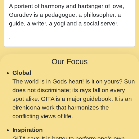
नह भरस रह लडडल... अपन खट करम क !!!! मह दद
A portent of harmony and harbinger of love,
सहर चरण क .....mp3
Gurudev is a pedagogue, a philosopher, a
बगड नसब कसन सवर तर बगर Shri ravinandan
guide, a writer, a yogi and a social server.
shastri ji maharaj.mp3
.
भजन - उठ नींद से अखियां खोल ज़रा.mp3
भजन - चाहे राम हो, चाहे श्याम हो - Bhajan -
Our Focus
Chahe Ram Ho Chahe Shyam Ho.mp3
Global
मझ अपन जवन बनन न आय, रठ हर क मनन न आय
The world is in Gods heart! Is it on yours? Sun
Shri ravinandan shastri ji maharaj.mp3
does not discriminate; its rays fall on every
मन अशांत मंत्र जाप - गीता प्रेरणा -Swami
spot alike. GITA is a major guidebook. It is an
Gyananand Ji Maharaj.mp3
eirenicona work that harmonizes the
मन बध लय परम वल कगन Special Shyam
conflicting views of life.
Bhajan Ram Gopal Shastri Ji
Inspiration
Saawariya.mp3
GITA says It is better to perform one’s own