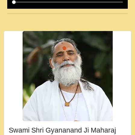
कई पकड क मर हथ र मह वदवन पहच दय! मह जन
उनक पस र मह वदवन पहच दय!.mp3
कषण क दवन जरर सन - O Kanha Abto Murli
Ki - Krishna Bhajan - New Bhajan 2020
#Ishwar Bhakti.mp3
जब से गीता ज्ञान पाया मैं बड़ी मस्ती में हूँ । 2018 -
Rishikesh - Ratan Ji Rasik.mp3
तन हल दल द सनव मड उतत सर रख क, नल रव त
गल लग जव त सर उतत हथ रख द!.mp3
तू कर प्रीतम से प्रीत, यूहीं दिन बीतते जाते हैं ।
2018 - Rishikesh - Swami Gyananand Ji
Maharaj.mp3
न म गवद गपल गद फर, पयर महन न रझद फर! shri
ravinandan shastri ji maharaj.mp3
Swami Shri Gyananand Ji Maharaj