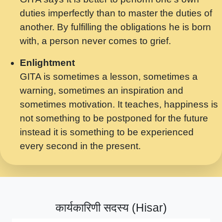
मर गनय न अपरध लडडल शर रध.... Shri
duties imperfectly than to master the duties of
ravinandan shastri ji maharaj.mp3
another. By fulfilling the obligations he is born
मेरे मन हरी का ध्यान लगा - भजन भाव - 2018 -
with, a person never comes to grief.
Rishikesh - Swami Gyananand Ji
Maharaj.mp3
Enlightment
GITA is sometimes a lesson, sometimes a
यह हसरत तलब ह नकज कमर Yahi Hasraten
warning, sometimes an inspiration and
Talab Hai Bhav Pravah #bhajan.mp3
sometimes motivation. It teaches, happiness is
लडल ज बल ल क ज न लग Sadhvi Purnima Ji
not something to be postponed for the future
7.9.2021 जवल नगर दलल #बसर.mp3
instead it is something to be experienced
every second in the present.
सख भ मझ पयर ह दख भ मझ पयर ह!छड म कस दत
दन ह तमहर ह!.mp3
सपरहट भजन 2021 - तर अखय ह जद भर बहर ज म
कब स खड 1.1.2021 !! दलल #बसर.mp3
कार्यकारिणी सदस्य (Hisar)
सपरहट शयम भजन - जय जय शयम जय जय शयम
जय जय शर वनदवन धम !! Jai Jai Shyama !! बज