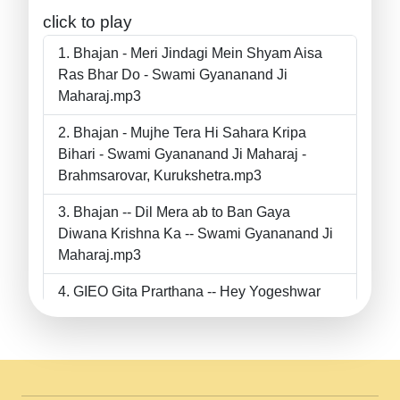
click to play
Bhajan - Meri Jindagi Mein Shyam Aisa
Ras Bhar Do - Swami Gyananand Ji
Maharaj.mp3
Bhajan - Mujhe Tera Hi Sahara Kripa
Bihari - Swami Gyananand Ji Maharaj -
Brahmsarovar, Kurukshetra.mp3
Bhajan -- Dil Mera ab to Ban Gaya
Diwana Krishna Ka -- Swami Gyananand Ji
Maharaj.mp3
GIEO Gita Prarthana -- Hey Yogeshwar
Hey Parmeshwar -- Shanti Sadbhav
Prarthana --.mp3
II Bhajan II Tu Chahiye Tera Pyar Chahiye
II Swami Gyananand Ji Maharaj.mp3