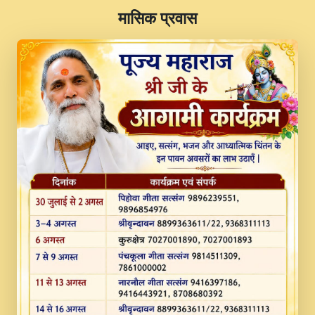
​मासिक प्रवास
JINU SATGURU AAP BULAVE by Rasik
Pawan ji 20-11-19 Sankirtan At VEER JI
PRABHU KUTEER CHANNEL.mp3
Kina Sohna Tera Bhawan Sajaya Mata
Vaishno Devi Aarti Mata Rani Bhajan By
Lakhwinder Wadali Ji.mp3
MERE MANN VICH KANTH KALER
NEW PUNAJBI DEVOTIONAL SONG 2017
FULL VIDEO HD.mp3
Na To Roop Hai Bindu Ji Maharaj Pad - A
Divine Bhajan by Shri Indresh Ji
#BhaktiPath.mp3
Radha Rani Ki Kirpa Best Devotional
Song By Chitra Vichitra.mp3