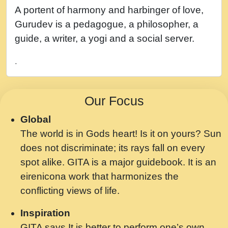
नह भरस रह लडडल... अपन खट करम क !!!! मह दद
A portent of harmony and harbinger of love,
सहर चरण क .....mp3
Gurudev is a pedagogue, a philosopher, a
बगड नसब कसन सवर तर बगर Shri ravinandan
guide, a writer, a yogi and a social server.
shastri ji maharaj.mp3
.
भजन - उठ नींद से अखियां खोल ज़रा.mp3
भजन - चाहे राम हो, चाहे श्याम हो - Bhajan -
Our Focus
Chahe Ram Ho Chahe Shyam Ho.mp3
Global
मझ अपन जवन बनन न आय, रठ हर क मनन न आय
The world is in Gods heart! Is it on yours? Sun
Shri ravinandan shastri ji maharaj.mp3
does not discriminate; its rays fall on every
मन अशांत मंत्र जाप - गीता प्रेरणा -Swami
spot alike. GITA is a major guidebook. It is an
Gyananand Ji Maharaj.mp3
eirenicona work that harmonizes the
मन बध लय परम वल कगन Special Shyam
conflicting views of life.
Bhajan Ram Gopal Shastri Ji
Inspiration
Saawariya.mp3
GITA says It is better to perform one’s own