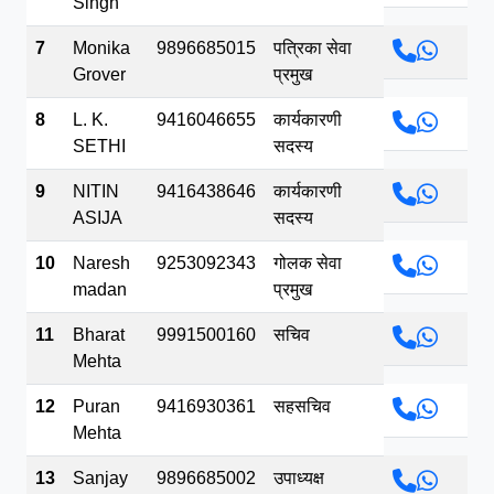
Singh
7
Monika
9896685015
पत्रिका सेवा
Grover
प्रमुख
8
L. K.
9416046655
कार्यकारणी
SETHI
सदस्य
9
NITIN
9416438646
कार्यकारणी
ASIJA
सदस्य
10
Naresh
9253092343
गोलक सेवा
madan
प्रमुख
11
Bharat
9991500160
सचिव
Mehta
12
Puran
9416930361
सहसचिव
Mehta
13
Sanjay
9896685002
उपाध्यक्ष