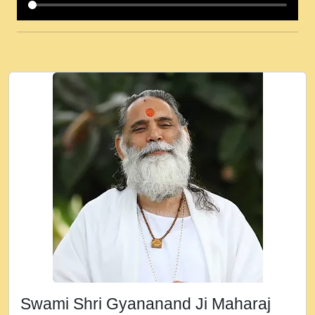
कई पकड क मर हथ र मह वदवन पहच दय! मह जन
उनक पस र मह वदवन पहच दय!.mp3
कषण क दवन जरर सन - O Kanha Abto Murli
Ki - Krishna Bhajan - New Bhajan 2020
#Ishwar Bhakti.mp3
जब से गीता ज्ञान पाया मैं बड़ी मस्ती में हूँ । 2018 -
Rishikesh - Ratan Ji Rasik.mp3
तन हल दल द सनव मड उतत सर रख क, नल रव त
गल लग जव त सर उतत हथ रख द!.mp3
तू कर प्रीतम से प्रीत, यूहीं दिन बीतते जाते हैं ।
2018 - Rishikesh - Swami Gyananand Ji
Maharaj.mp3
न म गवद गपल गद फर, पयर महन न रझद फर! shri
ravinandan shastri ji maharaj.mp3
Swami Shri Gyananand Ji Maharaj