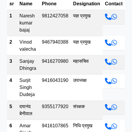
sr
Name
Phone
Designation
Contact
भव.mp3
1
Naresh
9812427058
यज्ञ प्रमुख
kumar
bajaj
2
Vinod
9467940388
यज्ञ प्रमुख
valecha
3
Sanjay
9416270980
महासचिव
Dhingra
4
Surjit
9416043190
उपाध्यक्ष
Singh
Dudeja
5
दयानंद
9355177920
संरक्षक
बेनीवाल
6
Amar
9416107865
निधि प्रमुख