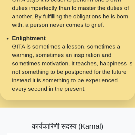
मर गनय न अपरध लडडल शर रध.... Shri
duties imperfectly than to master the duties of
ravinandan shastri ji maharaj.mp3
another. By fulfilling the obligations he is born
मेरे मन हरी का ध्यान लगा - भजन भाव - 2018 -
with, a person never comes to grief.
Rishikesh - Swami Gyananand Ji
Maharaj.mp3
Enlightment
GITA is sometimes a lesson, sometimes a
यह हसरत तलब ह नकज कमर Yahi Hasraten
warning, sometimes an inspiration and
Talab Hai Bhav Pravah #bhajan.mp3
sometimes motivation. It teaches, happiness is
लडल ज बल ल क ज न लग Sadhvi Purnima Ji
not something to be postponed for the future
7.9.2021 जवल नगर दलल #बसर.mp3
instead it is something to be experienced
every second in the present.
सख भ मझ पयर ह दख भ मझ पयर ह!छड म कस दत
दन ह तमहर ह!.mp3
सपरहट भजन 2021 - तर अखय ह जद भर बहर ज म
कब स खड 1.1.2021 !! दलल #बसर.mp3
कार्यकारिणी सदस्य (Karnal)
सपरहट शयम भजन - जय जय शयम जय जय शयम
जय जय शर वनदवन धम !! Jai Jai Shyama !! बज