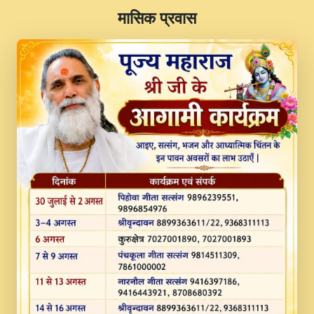
​मासिक प्रवास
JINU SATGURU AAP BULAVE by Rasik
Pawan ji 20-11-19 Sankirtan At VEER JI
PRABHU KUTEER CHANNEL.mp3
Kina Sohna Tera Bhawan Sajaya Mata
Vaishno Devi Aarti Mata Rani Bhajan By
Lakhwinder Wadali Ji.mp3
MERE MANN VICH KANTH KALER
NEW PUNAJBI DEVOTIONAL SONG 2017
FULL VIDEO HD.mp3
Na To Roop Hai Bindu Ji Maharaj Pad - A
Divine Bhajan by Shri Indresh Ji
#BhaktiPath.mp3
Radha Rani Ki Kirpa Best Devotional
Song By Chitra Vichitra.mp3