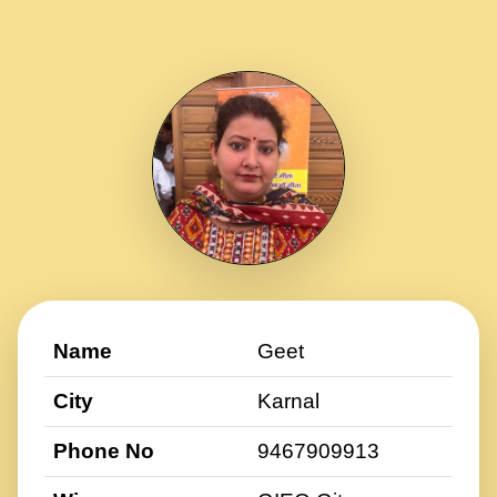
Name
Geet
City
Karnal
Phone No
9467909913