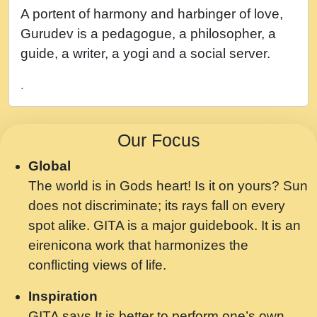
नह भरस रह लडडल... अपन खट करम क !!!! मह दद
A portent of harmony and harbinger of love,
सहर चरण क .....mp3
Gurudev is a pedagogue, a philosopher, a
बगड नसब कसन सवर तर बगर Shri ravinandan
guide, a writer, a yogi and a social server.
shastri ji maharaj.mp3
.
भजन - उठ नींद से अखियां खोल ज़रा.mp3
भजन - चाहे राम हो, चाहे श्याम हो - Bhajan -
Our Focus
Chahe Ram Ho Chahe Shyam Ho.mp3
Global
मझ अपन जवन बनन न आय, रठ हर क मनन न आय
The world is in Gods heart! Is it on yours? Sun
Shri ravinandan shastri ji maharaj.mp3
does not discriminate; its rays fall on every
मन अशांत मंत्र जाप - गीता प्रेरणा -Swami
spot alike. GITA is a major guidebook. It is an
Gyananand Ji Maharaj.mp3
eirenicona work that harmonizes the
मन बध लय परम वल कगन Special Shyam
conflicting views of life.
Bhajan Ram Gopal Shastri Ji
Inspiration
Saawariya.mp3
GITA says It is better to perform one’s own