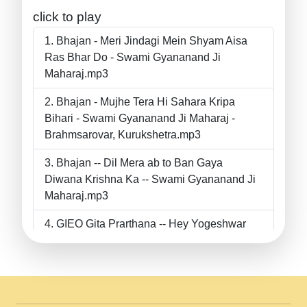
click to play
Bhajan - Meri Jindagi Mein Shyam Aisa
Ras Bhar Do - Swami Gyananand Ji
Maharaj.mp3
Bhajan - Mujhe Tera Hi Sahara Kripa
Bihari - Swami Gyananand Ji Maharaj -
Brahmsarovar, Kurukshetra.mp3
Bhajan -- Dil Mera ab to Ban Gaya
Diwana Krishna Ka -- Swami Gyananand Ji
Maharaj.mp3
GIEO Gita Prarthana -- Hey Yogeshwar
Hey Parmeshwar -- Shanti Sadbhav
Prarthana --.mp3
II Bhajan II Tu Chahiye Tera Pyar Chahiye
II Swami Gyananand Ji Maharaj.mp3