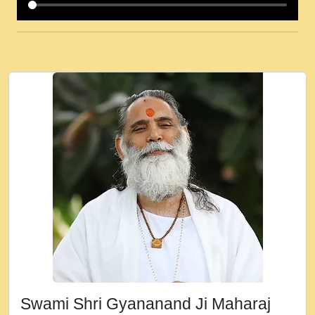
कई पकड क मर हथ र मह वदवन पहच दय! मह जन
उनक पस र मह वदवन पहच दय!.mp3
कषण क दवन जरर सन - O Kanha Abto Murli
Ki - Krishna Bhajan - New Bhajan 2020
#Ishwar Bhakti.mp3
जब से गीता ज्ञान पाया मैं बड़ी मस्ती में हूँ । 2018 -
Rishikesh - Ratan Ji Rasik.mp3
तन हल दल द सनव मड उतत सर रख क, नल रव त
गल लग जव त सर उतत हथ रख द!.mp3
तू कर प्रीतम से प्रीत, यूहीं दिन बीतते जाते हैं ।
2018 - Rishikesh - Swami Gyananand Ji
Maharaj.mp3
न म गवद गपल गद फर, पयर महन न रझद फर! shri
ravinandan shastri ji maharaj.mp3
Swami Shri Gyananand Ji Maharaj