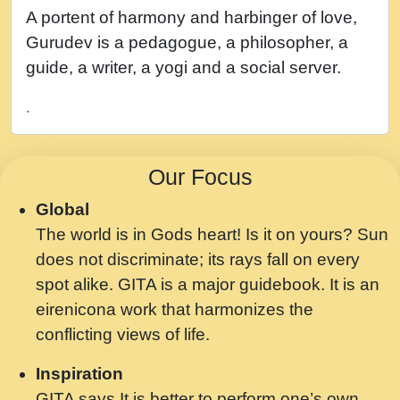
नह भरस रह लडडल... अपन खट करम क !!!! मह दद
A portent of harmony and harbinger of love,
सहर चरण क .....mp3
Gurudev is a pedagogue, a philosopher, a
बगड नसब कसन सवर तर बगर Shri ravinandan
guide, a writer, a yogi and a social server.
shastri ji maharaj.mp3
.
भजन - उठ नींद से अखियां खोल ज़रा.mp3
भजन - चाहे राम हो, चाहे श्याम हो - Bhajan -
Our Focus
Chahe Ram Ho Chahe Shyam Ho.mp3
Global
मझ अपन जवन बनन न आय, रठ हर क मनन न आय
The world is in Gods heart! Is it on yours? Sun
Shri ravinandan shastri ji maharaj.mp3
does not discriminate; its rays fall on every
मन अशांत मंत्र जाप - गीता प्रेरणा -Swami
spot alike. GITA is a major guidebook. It is an
Gyananand Ji Maharaj.mp3
eirenicona work that harmonizes the
मन बध लय परम वल कगन Special Shyam
conflicting views of life.
Bhajan Ram Gopal Shastri Ji
Inspiration
Saawariya.mp3
GITA says It is better to perform one’s own