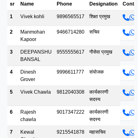
sr
Name
Phone
Designation
Conta
भव.mp3
1
Vivek kohli
9896565517
शिक्षा प्रमुख
2
Manmohan
9466714280
सचिव
Kapoor
3
DEEPANSHU
9555555617
गौसेवा प्रमुख
BANSAL
4
Dinesh
9996611777
संयोजक
Grover
5
Vivek Chawla
9812040308
कार्यकारणी
सदस्य
6
Rajesh
9017347222
कार्यकारणी
chawla
सदस्य
7
Kewal
9215541878
महासचिव