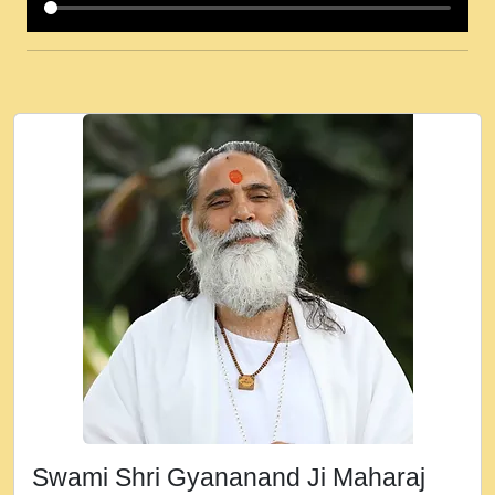
कई पकड क मर हथ र मह वदवन पहच दय! मह जन
उनक पस र मह वदवन पहच दय!.mp3
कषण क दवन जरर सन - O Kanha Abto Murli
Ki - Krishna Bhajan - New Bhajan 2020
#Ishwar Bhakti.mp3
जब से गीता ज्ञान पाया मैं बड़ी मस्ती में हूँ । 2018 -
Rishikesh - Ratan Ji Rasik.mp3
तन हल दल द सनव मड उतत सर रख क, नल रव त
गल लग जव त सर उतत हथ रख द!.mp3
तू कर प्रीतम से प्रीत, यूहीं दिन बीतते जाते हैं ।
2018 - Rishikesh - Swami Gyananand Ji
Maharaj.mp3
न म गवद गपल गद फर, पयर महन न रझद फर! shri
ravinandan shastri ji maharaj.mp3
Swami Shri Gyananand Ji Maharaj