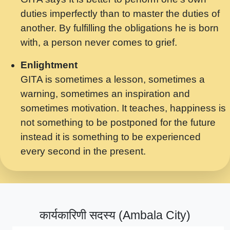
मर गनय न अपरध लडडल शर रध.... Shri
duties imperfectly than to master the duties of
ravinandan shastri ji maharaj.mp3
another. By fulfilling the obligations he is born
मेरे मन हरी का ध्यान लगा - भजन भाव - 2018 -
with, a person never comes to grief.
Rishikesh - Swami Gyananand Ji
Maharaj.mp3
Enlightment
GITA is sometimes a lesson, sometimes a
यह हसरत तलब ह नकज कमर Yahi Hasraten
warning, sometimes an inspiration and
Talab Hai Bhav Pravah #bhajan.mp3
sometimes motivation. It teaches, happiness is
लडल ज बल ल क ज न लग Sadhvi Purnima Ji
not something to be postponed for the future
7.9.2021 जवल नगर दलल #बसर.mp3
instead it is something to be experienced
every second in the present.
सख भ मझ पयर ह दख भ मझ पयर ह!छड म कस दत
दन ह तमहर ह!.mp3
सपरहट भजन 2021 - तर अखय ह जद भर बहर ज म
कब स खड 1.1.2021 !! दलल #बसर.mp3
कार्यकारिणी सदस्य (Ambala City)
सपरहट शयम भजन - जय जय शयम जय जय शयम
जय जय शर वनदवन धम !! Jai Jai Shyama !! बज