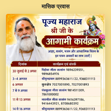
​मासिक प्रवास
JINU SATGURU AAP BULAVE by Rasik
Pawan ji 20-11-19 Sankirtan At VEER JI
PRABHU KUTEER CHANNEL.mp3
Kina Sohna Tera Bhawan Sajaya Mata
Vaishno Devi Aarti Mata Rani Bhajan By
Lakhwinder Wadali Ji.mp3
MERE MANN VICH KANTH KALER
NEW PUNAJBI DEVOTIONAL SONG 2017
FULL VIDEO HD.mp3
Na To Roop Hai Bindu Ji Maharaj Pad - A
Divine Bhajan by Shri Indresh Ji
#BhaktiPath.mp3
Radha Rani Ki Kirpa Best Devotional
Song By Chitra Vichitra.mp3