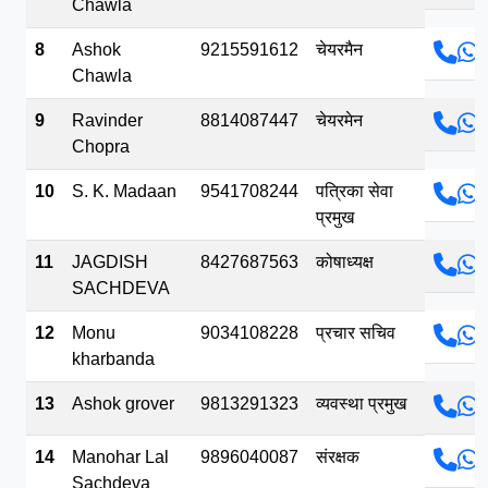
Chawla
8
Ashok
9215591612
चेयरमैन
Chawla
9
Ravinder
8814087447
चेयरमेन
Chopra
10
S. K. Madaan
9541708244
पत्रिका सेवा
प्रमुख
11
JAGDISH
8427687563
कोषाध्यक्ष
SACHDEVA
12
Monu
9034108228
प्रचार सचिव
kharbanda
13
Ashok grover
9813291323
व्यवस्था प्रमुख
14
Manohar Lal
9896040087
संरक्षक
Sachdeva