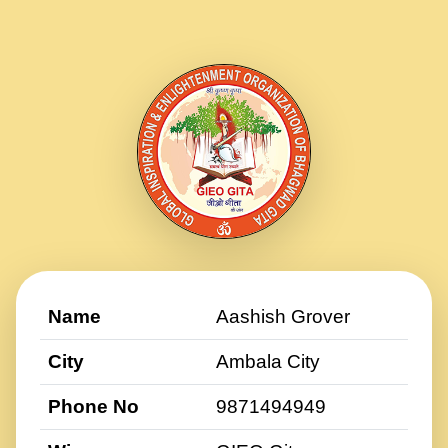
Name
Aashish Grover
City
Ambala City
Phone No
9871494949