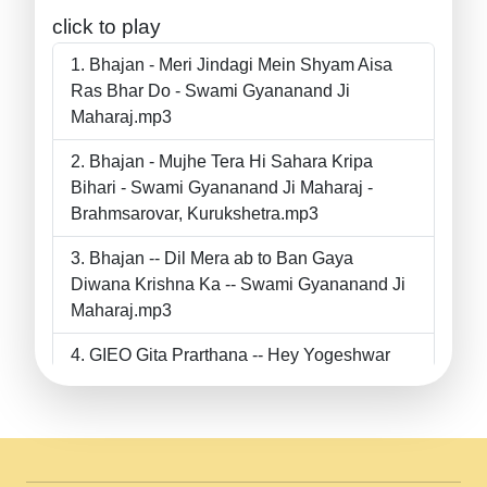
click to play
Bhajan - Meri Jindagi Mein Shyam Aisa
Ras Bhar Do - Swami Gyananand Ji
Maharaj.mp3
Bhajan - Mujhe Tera Hi Sahara Kripa
Bihari - Swami Gyananand Ji Maharaj -
Brahmsarovar, Kurukshetra.mp3
Bhajan -- Dil Mera ab to Ban Gaya
Diwana Krishna Ka -- Swami Gyananand Ji
Maharaj.mp3
GIEO Gita Prarthana -- Hey Yogeshwar
Hey Parmeshwar -- Shanti Sadbhav
Prarthana --.mp3
II Bhajan II Tu Chahiye Tera Pyar Chahiye
II Swami Gyananand Ji Maharaj.mp3