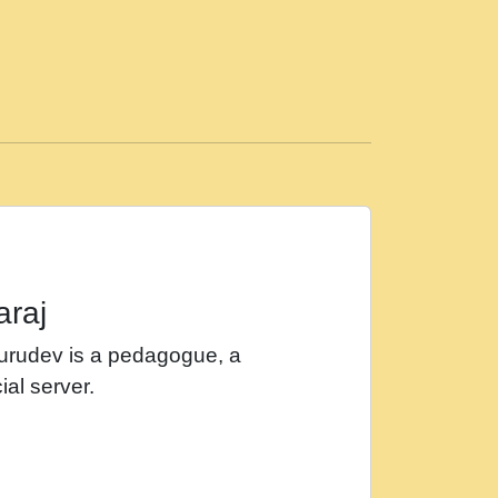
ड़ी मस्ती में हूँ । 2018 - Rishikesh - Ratan Ji
 सर रख क, नल रव त गल लग जव त सर उतत हथ
ीं दिन बीतते जाते हैं । 2018 - Rishikesh - Swami
p3
महन न रझद फर! shri ravinandan shastri ji
araj
खट करम क !!!! मह दद सहर चरण क .....mp3
Gurudev is a pedagogue, a
र Shri ravinandan shastri ji maharaj.mp3
ial server.
खोल ज़रा.mp3
 श्याम हो - Bhajan - Chahe Ram Ho Chahe