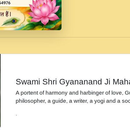
जब से गीता ज्ञान पाया मैं ब
Rasik.mp3
तन हल दल द सनव मड उतत
रख द!.mp3
तू कर प्रीतम से प्रीत, यूह
Gyananand Ji Maharaj.m
न म गवद गपल गद फर, पयर 
maharaj.mp3
Swami Shri Gyananand Ji Mah
नह भरस रह लडडल... अपन 
A portent of harmony and harbinger of love, 
बगड नसब कसन सवर तर बग
philosopher, a guide, a writer, a yogi and a soc
भजन - उठ नींद से अखियां 
.
भजन - चाहे राम हो, चाहे
Shyam Ho.mp3