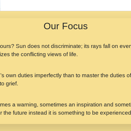
मझ अपन जवन बनन न आय, 
ji maharaj.mp3
Our Focus
मन अशांत मंत्र जाप - गी
मन बध लय परम वल कगन 
Ji Saawariya.mp3
 yours? Sun does not discriminate; its rays fall on eve
zes the conflicting views of life.
मर गनय न अपरध लडडल शर र
maharaj.mp3
’s own duties imperfectly than to master the duties of 
मेरे मन हरी का ध्यान लगा
Gyananand Ji Maharaj.m
o grief.
यह हसरत तलब ह नकज कम
#bhajan.mp3
mes a warning, sometimes an inspiration and someti
r the future instead it is something to be experience
लडल ज बल ल क ज न लग 
#बसर.mp3