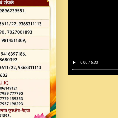
Shastri Ji Saawariya.mp3
Teri Chaukhat Pe.mp3
Teri Sharan Mein Aak
Sankirtan.mp3
अगर दन कशर ज मझ इतन द
#बसर.mp3
अब त आकर बह पकड ल वरन
SATGURU MUSIC !.mp3
ऐहन अखय च महन बस रखय 
कई पकड क मर हथ र मह व
दय!.mp3
कषण क दवन जरर सन - O K
New Bhajan 2020 #Ishwar