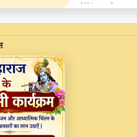
Ji Maharaj.mp3
JINU SATGURU AAP BUL
Sankirtan At VEER JI
Kina Sohna Tera Bhawa
स
Rani Bhajan By Lakhwinde
MERE MANN VICH KA
DEVOTIONAL SONG 2017
Na To Roop Hai Bindu J
Indresh Ji #BhaktiPath.m
Radha Rani Ki Kirpa B
Vichitra.mp3
Shri Krishan Kripakat
महरज ).mp3
Teri Bholi Si Surat S