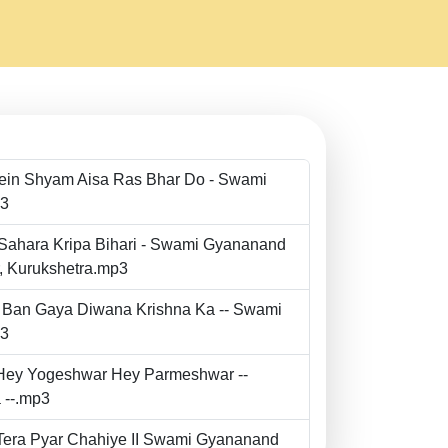
Mein Shyam Aisa Ras Bhar Do - Swami
p3
 Sahara Kripa Bihari - Swami Gyananand
r, Kurukshetra.mp3
to Ban Gaya Diwana Krishna Ka -- Swami
p3
- Hey Yogeshwar Hey Parmeshwar --
 --.mp3
e Tera Pyar Chahiye II Swami Gyananand