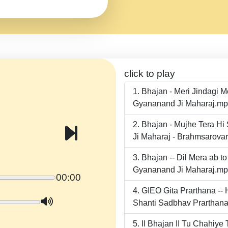
click to play
Bhajan - Meri Jindagi 
Gyananand Ji Maharaj.m
Bhajan - Mujhe Tera Hi
Ji Maharaj - Brahmsarova
Bhajan -- Dil Mera ab 
Gyananand Ji Maharaj.m
00:00
GIEO Gita Prarthana -
Shanti Sadbhav Prarthana
II Bhajan II Tu Chahiy