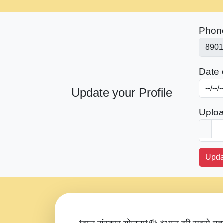
Phon
Date o
Update your Profile
Uploa
Upda