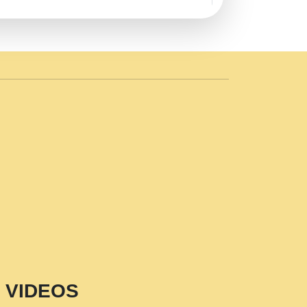
AVE by Rasik Pawan ji 20-11-19
 PRABHU KUTEER CHANNEL.mp3
n Sajaya Mata Vaishno Devi Aarti Mata
r Wadali Ji.mp3
NTH KALER NEW PUNAJBI
 FULL VIDEO HD.mp3
i Maharaj Pad - A Divine Bhajan by Shri
p3
est Devotional Song By Chitra
aksh (शर कषण कप कटकष- परम पजय गत मनष ज
VIDEOS
aawariya Latest Shyam Bhajan Ram Gopal