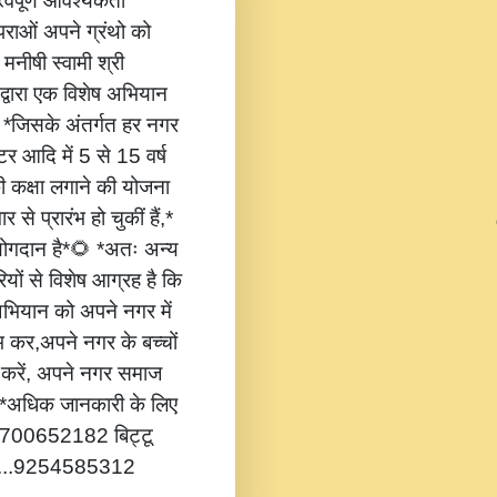
वपूर्ण आवश्यकता
ंपराओं अपने ग्रंथो को
 मनीषी स्वामी श्री
 द्वारा एक विशेष अभियान
,* *जिसके अंतर्गत हर नगर
टर आदि में 5 से 15 वर्ष
की कक्षा लगाने की योजना
 से प्रारंभ हो चुकीं हैं,*
 योगदान है*🌻 *अतः अन्य
यों से विशेष आग्रह है कि
भियान को अपने नगर में
ंभ कर,अपने नगर के बच्चों
ोग करें, अपने नगर समाज
*🔔 *अधिक जानकारी के लिए
...8700652182 बिट्टू
.....9254585312