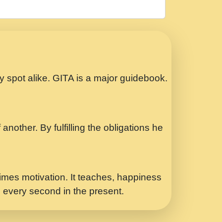
रठ हर क मनन न आय Shri ravinandan shastri
ता प्रेरणा -Swami Gyananand Ji Maharaj.mp3
Special Shyam Bhajan Ram Gopal Shastri
ry spot alike. GITA is a major guidebook.
ध.... Shri ravinandan shastri ji
another. By fulfilling the obligations he
 - भजन भाव - 2018 - Rishikesh - Swami
p3
र Yahi Hasraten Talab Hai Bhav Pravah
mes motivation. It teaches, happiness
d every second in the present.
Sadhvi Purnima Ji 7.9.2021 जवल नगर दलल