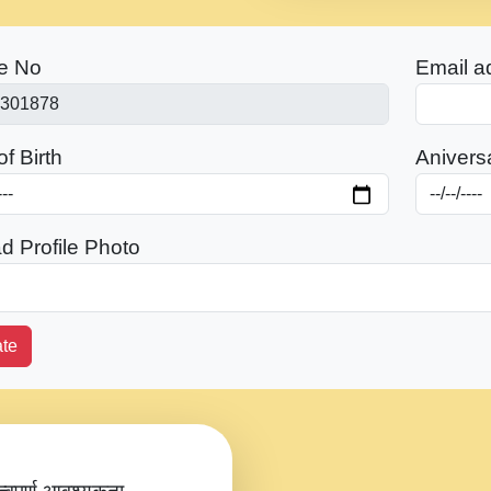
e No
Email a
f Birth
Anivers
d Profile Photo
te