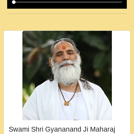
कई पकड क मर हथ र मह वदवन पहच दय! मह जन
उनक पस र मह वदवन पहच दय!.mp3
कषण क दवन जरर सन - O Kanha Abto Murli
Ki - Krishna Bhajan - New Bhajan 2020
#Ishwar Bhakti.mp3
जब से गीता ज्ञान पाया मैं बड़ी मस्ती में हूँ । 2018 -
Rishikesh - Ratan Ji Rasik.mp3
तन हल दल द सनव मड उतत सर रख क, नल रव त
गल लग जव त सर उतत हथ रख द!.mp3
तू कर प्रीतम से प्रीत, यूहीं दिन बीतते जाते हैं ।
2018 - Rishikesh - Swami Gyananand Ji
Maharaj.mp3
न म गवद गपल गद फर, पयर महन न रझद फर! shri
ravinandan shastri ji maharaj.mp3
Swami Shri Gyananand Ji Maharaj