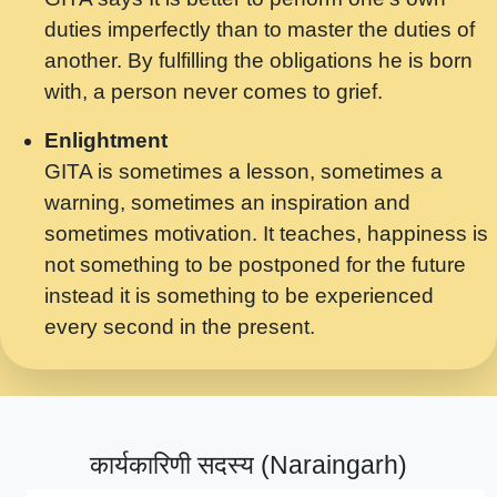
मर गनय न अपरध लडडल शर रध.... Shri
duties imperfectly than to master the duties of
ravinandan shastri ji maharaj.mp3
another. By fulfilling the obligations he is born
मेरे मन हरी का ध्यान लगा - भजन भाव - 2018 -
with, a person never comes to grief.
Rishikesh - Swami Gyananand Ji
Maharaj.mp3
Enlightment
GITA is sometimes a lesson, sometimes a
यह हसरत तलब ह नकज कमर Yahi Hasraten
warning, sometimes an inspiration and
Talab Hai Bhav Pravah #bhajan.mp3
sometimes motivation. It teaches, happiness is
लडल ज बल ल क ज न लग Sadhvi Purnima Ji
not something to be postponed for the future
7.9.2021 जवल नगर दलल #बसर.mp3
instead it is something to be experienced
every second in the present.
सख भ मझ पयर ह दख भ मझ पयर ह!छड म कस दत
दन ह तमहर ह!.mp3
सपरहट भजन 2021 - तर अखय ह जद भर बहर ज म
कब स खड 1.1.2021 !! दलल #बसर.mp3
कार्यकारिणी सदस्य (Naraingarh)
सपरहट शयम भजन - जय जय शयम जय जय शयम
जय जय शर वनदवन धम !! Jai Jai Shyama !! बज