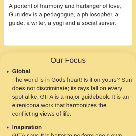
नह भरस रह लडडल... अपन खट करम क !!!! मह दद
A portent of harmony and harbinger of love,
सहर चरण क .....mp3
Gurudev is a pedagogue, a philosopher, a
बगड नसब कसन सवर तर बगर Shri ravinandan
guide, a writer, a yogi and a social server.
shastri ji maharaj.mp3
.
भजन - उठ नींद से अखियां खोल ज़रा.mp3
भजन - चाहे राम हो, चाहे श्याम हो - Bhajan -
Our Focus
Chahe Ram Ho Chahe Shyam Ho.mp3
Global
मझ अपन जवन बनन न आय, रठ हर क मनन न आय
The world is in Gods heart! Is it on yours? Sun
Shri ravinandan shastri ji maharaj.mp3
does not discriminate; its rays fall on every
मन अशांत मंत्र जाप - गीता प्रेरणा -Swami
spot alike. GITA is a major guidebook. It is an
Gyananand Ji Maharaj.mp3
eirenicona work that harmonizes the
मन बध लय परम वल कगन Special Shyam
conflicting views of life.
Bhajan Ram Gopal Shastri Ji
Inspiration
Saawariya.mp3
GITA says It is better to perform one’s own