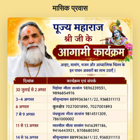
​मासिक प्रवास
JINU SATGURU AAP BULAVE by Rasik
Pawan ji 20-11-19 Sankirtan At VEER JI
PRABHU KUTEER CHANNEL.mp3
Kina Sohna Tera Bhawan Sajaya Mata
Vaishno Devi Aarti Mata Rani Bhajan By
Lakhwinder Wadali Ji.mp3
MERE MANN VICH KANTH KALER
NEW PUNAJBI DEVOTIONAL SONG 2017
FULL VIDEO HD.mp3
Na To Roop Hai Bindu Ji Maharaj Pad - A
Divine Bhajan by Shri Indresh Ji
#BhaktiPath.mp3
Radha Rani Ki Kirpa Best Devotional
Song By Chitra Vichitra.mp3