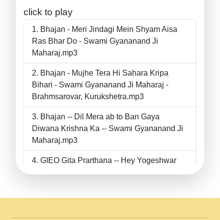
click to play
Bhajan - Meri Jindagi Mein Shyam Aisa
Ras Bhar Do - Swami Gyananand Ji
Maharaj.mp3
Bhajan - Mujhe Tera Hi Sahara Kripa
Bihari - Swami Gyananand Ji Maharaj -
Brahmsarovar, Kurukshetra.mp3
Bhajan -- Dil Mera ab to Ban Gaya
Diwana Krishna Ka -- Swami Gyananand Ji
Maharaj.mp3
GIEO Gita Prarthana -- Hey Yogeshwar
Hey Parmeshwar -- Shanti Sadbhav
Prarthana --.mp3
II Bhajan II Tu Chahiye Tera Pyar Chahiye
II Swami Gyananand Ji Maharaj.mp3