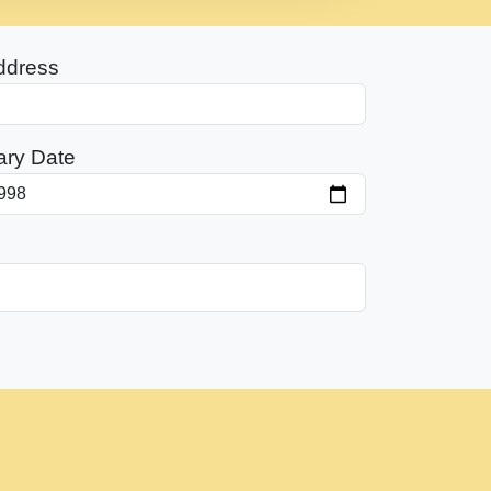
ddress
ary Date