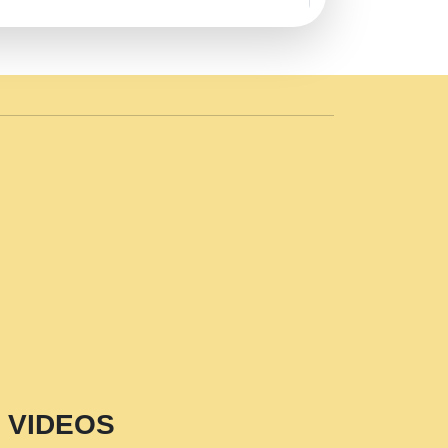
AVE by Rasik Pawan ji 20-11-19
 PRABHU KUTEER CHANNEL.mp3
n Sajaya Mata Vaishno Devi Aarti Mata
r Wadali Ji.mp3
NTH KALER NEW PUNAJBI
 FULL VIDEO HD.mp3
i Maharaj Pad - A Divine Bhajan by Shri
p3
est Devotional Song By Chitra
aksh (शर कषण कप कटकष- परम पजय गत मनष ज
VIDEOS
aawariya Latest Shyam Bhajan Ram Gopal