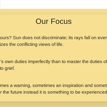
मझ अपन जवन बनन न आय, 
ji maharaj.mp3
Our Focus
मन अशांत मंत्र जाप - गी
मन बध लय परम वल कगन 
Ji Saawariya.mp3
 yours? Sun does not discriminate; its rays fall on eve
zes the conflicting views of life.
मर गनय न अपरध लडडल शर र
maharaj.mp3
’s own duties imperfectly than to master the duties of 
मेरे मन हरी का ध्यान लगा
Gyananand Ji Maharaj.m
o grief.
यह हसरत तलब ह नकज कम
#bhajan.mp3
mes a warning, sometimes an inspiration and someti
r the future instead it is something to be experience
लडल ज बल ल क ज न लग 
#बसर.mp3