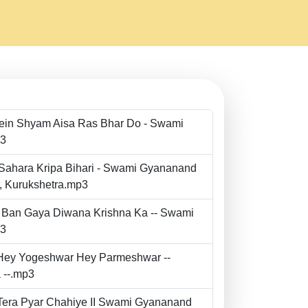
Mein Shyam Aisa Ras Bhar Do - Swami
p3
 Sahara Kripa Bihari - Swami Gyananand
r, Kurukshetra.mp3
to Ban Gaya Diwana Krishna Ka -- Swami
p3
- Hey Yogeshwar Hey Parmeshwar --
 --.mp3
e Tera Pyar Chahiye II Swami Gyananand