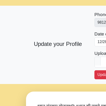
Phon
Date o
Update your Profile
Uploa
Upda