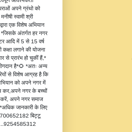
वपूर्ण आवश्यकता
ंपराओं अपने ग्रंथो को
 मनीषी स्वामी श्री
 द्वारा एक विशेष अभियान
,* *जिसके अंतर्गत हर नगर
टर आदि में 5 से 15 वर्ष
की कक्षा लगाने की योजना
 से प्रारंभ हो चुकीं हैं,*
 योगदान है*🌻 *अतः अन्य
यों से विशेष आग्रह है कि
भियान को अपने नगर में
ंभ कर,अपने नगर के बच्चों
ोग करें, अपने नगर समाज
*🔔 *अधिक जानकारी के लिए
...8700652182 बिट्टू
.....9254585312