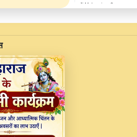
Ji Maharaj.mp3
JINU SATGURU AAP BUL
Sankirtan At VEER JI
Kina Sohna Tera Bhawa
स
Rani Bhajan By Lakhwinde
MERE MANN VICH KA
DEVOTIONAL SONG 2017
Na To Roop Hai Bindu J
Indresh Ji #BhaktiPath.m
Radha Rani Ki Kirpa B
Vichitra.mp3
Shri Krishan Kripakat
महरज ).mp3
Teri Bholi Si Surat S