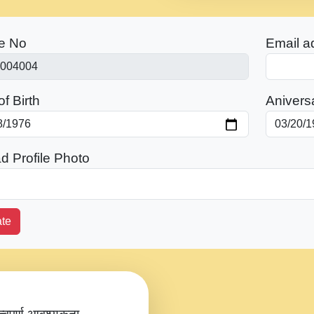
e No
Email a
f Birth
Anivers
d Profile Photo
te