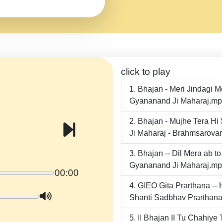
click to play
Bhajan - Meri Jindagi 
Gyananand Ji Maharaj.m
Bhajan - Mujhe Tera Hi
Ji Maharaj - Brahmsarova
Bhajan -- Dil Mera ab 
Gyananand Ji Maharaj.m
00:00
GIEO Gita Prarthana -
Shanti Sadbhav Prarthana
II Bhajan II Tu Chahiy