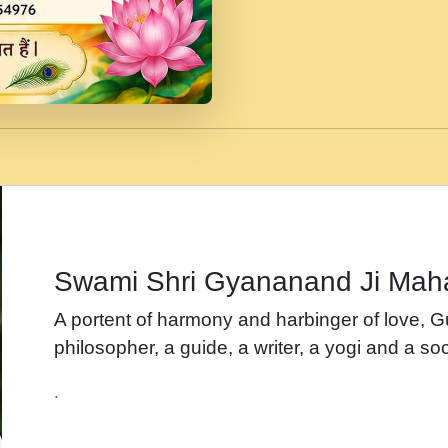
जब से गीता ज्ञान पाया मैं ब
Rasik.mp3
तन हल दल द सनव मड उतत
रख द!.mp3
तू कर प्रीतम से प्रीत, यूह
Gyananand Ji Maharaj.m
न म गवद गपल गद फर, पयर 
maharaj.mp3
Swami Shri Gyananand Ji Mah
नह भरस रह लडडल... अपन 
A portent of harmony and harbinger of love, 
बगड नसब कसन सवर तर बग
philosopher, a guide, a writer, a yogi and a soc
भजन - उठ नींद से अखियां 
.
भजन - चाहे राम हो, चाहे
Shyam Ho.mp3