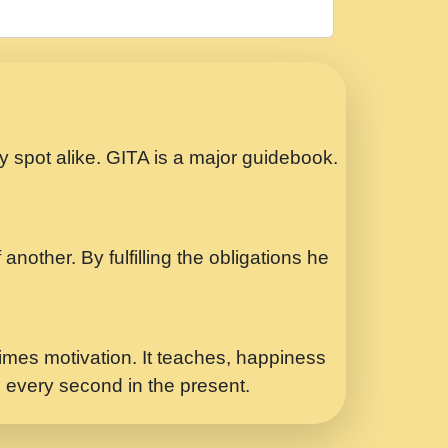
रठ हर क मनन न आय Shri ravinandan shastri
ता प्रेरणा -Swami Gyananand Ji Maharaj.mp3
Special Shyam Bhajan Ram Gopal Shastri
ry spot alike. GITA is a major guidebook.
ध.... Shri ravinandan shastri ji
another. By fulfilling the obligations he
 - भजन भाव - 2018 - Rishikesh - Swami
p3
र Yahi Hasraten Talab Hai Bhav Pravah
mes motivation. It teaches, happiness
d every second in the present.
Sadhvi Purnima Ji 7.9.2021 जवल नगर दलल