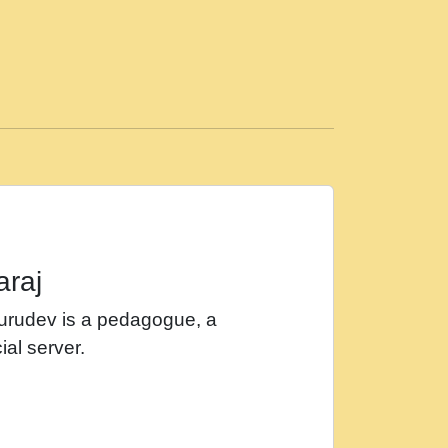
ड़ी मस्ती में हूँ । 2018 - Rishikesh - Ratan Ji
 सर रख क, नल रव त गल लग जव त सर उतत हथ
ीं दिन बीतते जाते हैं । 2018 - Rishikesh - Swami
p3
महन न रझद फर! shri ravinandan shastri ji
araj
खट करम क !!!! मह दद सहर चरण क .....mp3
Gurudev is a pedagogue, a
र Shri ravinandan shastri ji maharaj.mp3
ial server.
खोल ज़रा.mp3
 श्याम हो - Bhajan - Chahe Ram Ho Chahe