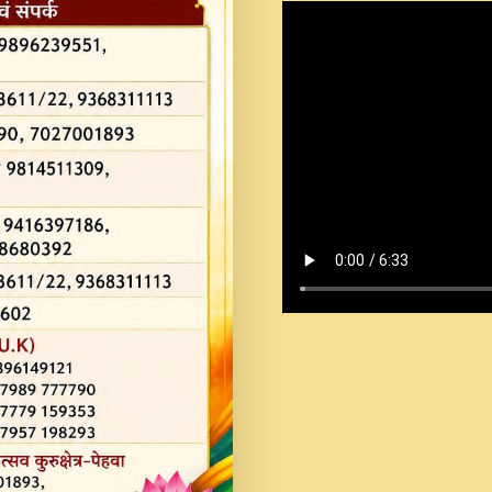
Shastri Ji Saawariya.mp3
Teri Chaukhat Pe.mp3
Teri Sharan Mein Aak
Sankirtan.mp3
अगर दन कशर ज मझ इतन द
#बसर.mp3
अब त आकर बह पकड ल वरन
SATGURU MUSIC !.mp3
ऐहन अखय च महन बस रखय 
कई पकड क मर हथ र मह व
दय!.mp3
कषण क दवन जरर सन - O K
New Bhajan 2020 #Ishwar