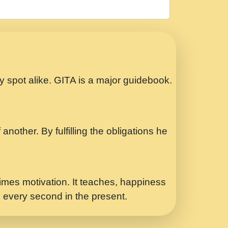
रठ हर क मनन न आय Shri ravinandan shastri
ता प्रेरणा -Swami Gyananand Ji Maharaj.mp3
Special Shyam Bhajan Ram Gopal Shastri
ry spot alike. GITA is a major guidebook.
ध.... Shri ravinandan shastri ji
another. By fulfilling the obligations he
 - भजन भाव - 2018 - Rishikesh - Swami
p3
र Yahi Hasraten Talab Hai Bhav Pravah
mes motivation. It teaches, happiness
d every second in the present.
Sadhvi Purnima Ji 7.9.2021 जवल नगर दलल