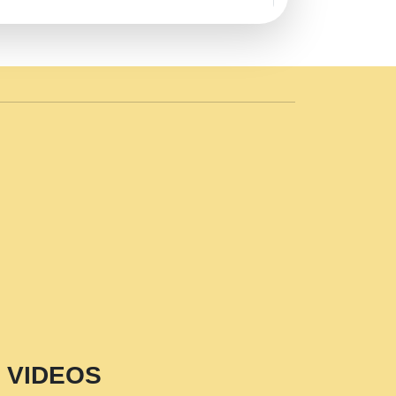
AVE by Rasik Pawan ji 20-11-19
 PRABHU KUTEER CHANNEL.mp3
n Sajaya Mata Vaishno Devi Aarti Mata
r Wadali Ji.mp3
NTH KALER NEW PUNAJBI
 FULL VIDEO HD.mp3
i Maharaj Pad - A Divine Bhajan by Shri
p3
est Devotional Song By Chitra
aksh (शर कषण कप कटकष- परम पजय गत मनष ज
VIDEOS
aawariya Latest Shyam Bhajan Ram Gopal