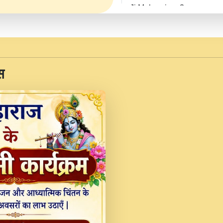
Ji Maharaj.mp3
JINU SATGURU AAP BUL
Sankirtan At VEER JI
Kina Sohna Tera Bhawa
स
Rani Bhajan By Lakhwinde
MERE MANN VICH KA
DEVOTIONAL SONG 2017
Na To Roop Hai Bindu J
Indresh Ji #BhaktiPath.m
Radha Rani Ki Kirpa B
Vichitra.mp3
Shri Krishan Kripakat
महरज ).mp3
Teri Bholi Si Surat S