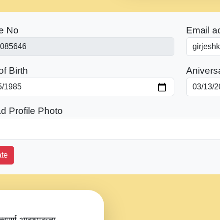
e No
Email a
f Birth
Anivers
d Profile Photo
te