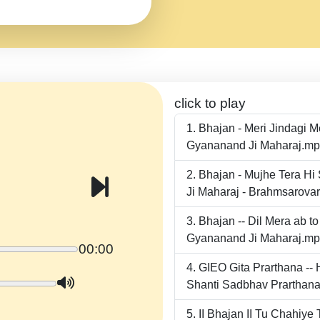
click to play
Bhajan - Meri Jindagi 
Gyananand Ji Maharaj.m
Bhajan - Mujhe Tera Hi
Ji Maharaj - Brahmsarova
Bhajan -- Dil Mera ab 
Gyananand Ji Maharaj.m
00:00
GIEO Gita Prarthana -
Shanti Sadbhav Prarthana
II Bhajan II Tu Chahiy