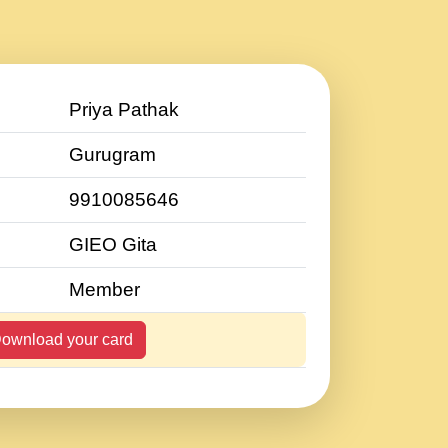
Priya Pathak
Gurugram
9910085646
GIEO Gita
Member
ownload your card