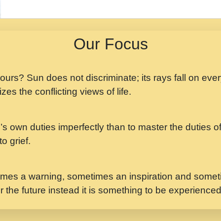
मझ अपन जवन बनन न आय, 
ji maharaj.mp3
Our Focus
मन अशांत मंत्र जाप - गी
मन बध लय परम वल कगन 
Ji Saawariya.mp3
 yours? Sun does not discriminate; its rays fall on eve
zes the conflicting views of life.
मर गनय न अपरध लडडल शर र
maharaj.mp3
’s own duties imperfectly than to master the duties of 
मेरे मन हरी का ध्यान लगा
Gyananand Ji Maharaj.m
o grief.
यह हसरत तलब ह नकज कम
#bhajan.mp3
mes a warning, sometimes an inspiration and someti
r the future instead it is something to be experience
लडल ज बल ल क ज न लग 
#बसर.mp3