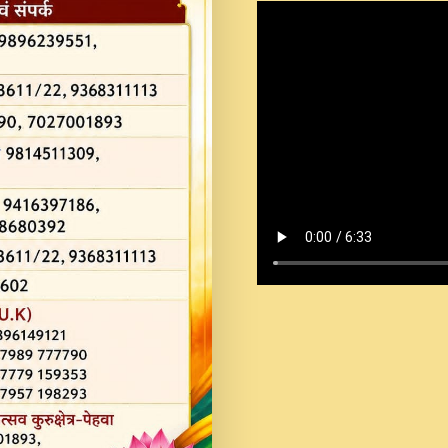
Shastri Ji Saawariya.mp3
Teri Chaukhat Pe.mp3
Teri Sharan Mein Aak
Sankirtan.mp3
अगर दन कशर ज मझ इतन द
#बसर.mp3
अब त आकर बह पकड ल वरन
SATGURU MUSIC !.mp3
ऐहन अखय च महन बस रखय 
कई पकड क मर हथ र मह व
दय!.mp3
कषण क दवन जरर सन - O K
New Bhajan 2020 #Ishwar