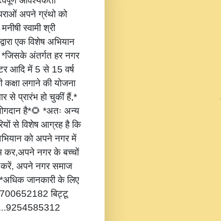
वपूर्ण आवश्यकता
ंपराओं अपने ग्रंथो को
 मनीषी स्वामी श्री
 द्वारा एक विशेष अभियान
,* *जिसके अंतर्गत हर नगर
टर आदि में 5 से 15 वर्ष
की कक्षा लगाने की योजना
 से प्रारंभ हो चुकीं हैं,*
 योगदान है*🌻 *अतः अन्य
यों से विशेष आग्रह है कि
भियान को अपने नगर में
ंभ कर,अपने नगर के बच्चों
ोग करें, अपने नगर समाज
*🔔 *अधिक जानकारी के लिए
...8700652182 बिट्टू
.....9254585312