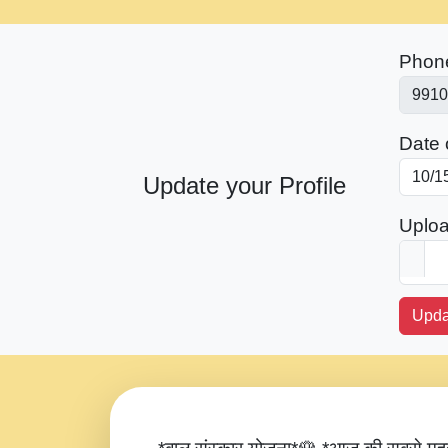
Phon
Date o
Update your Profile
Uploa
Upda