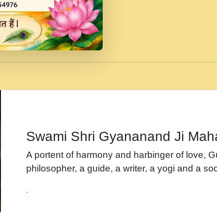
जब से गीता ज्ञान पाया मैं ब
Rasik.mp3
तन हल दल द सनव मड उतत
रख द!.mp3
तू कर प्रीतम से प्रीत, यूह
Gyananand Ji Maharaj.m
न म गवद गपल गद फर, पयर 
maharaj.mp3
Swami Shri Gyananand Ji Mah
नह भरस रह लडडल... अपन 
A portent of harmony and harbinger of love, 
बगड नसब कसन सवर तर बग
philosopher, a guide, a writer, a yogi and a soc
भजन - उठ नींद से अखियां 
.
भजन - चाहे राम हो, चाहे
Shyam Ho.mp3