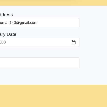
ddress
ary Date