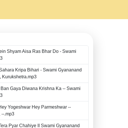
Mein Shyam Aisa Ras Bhar Do - Swami
p3
 Sahara Kripa Bihari - Swami Gyananand
r, Kurukshetra.mp3
to Ban Gaya Diwana Krishna Ka -- Swami
p3
- Hey Yogeshwar Hey Parmeshwar --
 --.mp3
e Tera Pyar Chahiye II Swami Gyananand