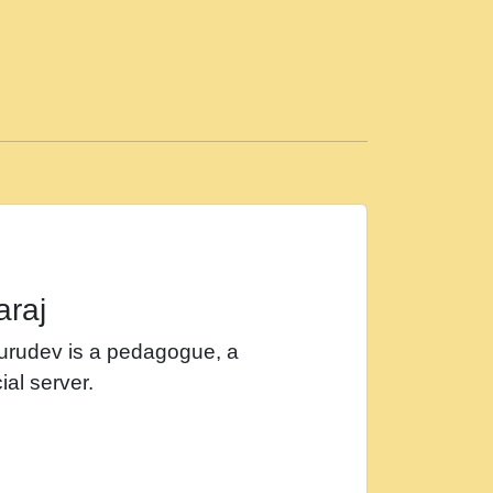
ड़ी मस्ती में हूँ । 2018 - Rishikesh - Ratan Ji
 सर रख क, नल रव त गल लग जव त सर उतत हथ
ीं दिन बीतते जाते हैं । 2018 - Rishikesh - Swami
p3
महन न रझद फर! shri ravinandan shastri ji
araj
खट करम क !!!! मह दद सहर चरण क .....mp3
Gurudev is a pedagogue, a
र Shri ravinandan shastri ji maharaj.mp3
ial server.
खोल ज़रा.mp3
 श्याम हो - Bhajan - Chahe Ram Ho Chahe