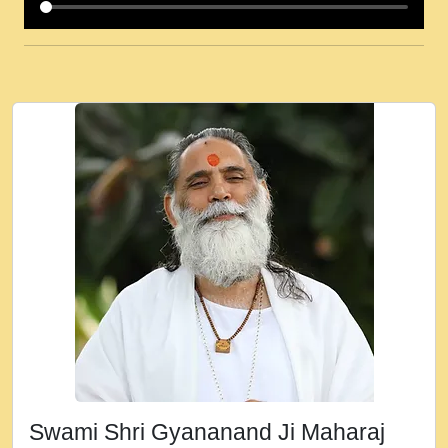
कई पकड क मर हथ र मह वदवन पहच दय! मह जन
उनक पस र मह वदवन पहच दय!.mp3
कषण क दवन जरर सन - O Kanha Abto Murli
Ki - Krishna Bhajan - New Bhajan 2020
#Ishwar Bhakti.mp3
जब से गीता ज्ञान पाया मैं बड़ी मस्ती में हूँ । 2018 -
Rishikesh - Ratan Ji Rasik.mp3
तन हल दल द सनव मड उतत सर रख क, नल रव त
गल लग जव त सर उतत हथ रख द!.mp3
तू कर प्रीतम से प्रीत, यूहीं दिन बीतते जाते हैं ।
2018 - Rishikesh - Swami Gyananand Ji
Maharaj.mp3
न म गवद गपल गद फर, पयर महन न रझद फर! shri
ravinandan shastri ji maharaj.mp3
Swami Shri Gyananand Ji Maharaj