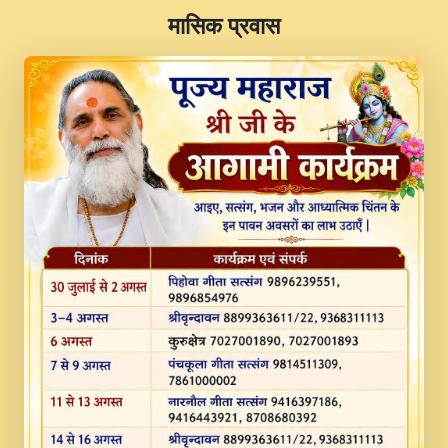
​मासिक प्रवास
JINU SATGURU AAP BULAVE by Rasik
Pawan ji 20-11-19 Sankirtan At VEER JI
PRABHU KUTEER CHANNEL.mp3
Kina Sohna Tera Bhawan Sajaya Mata
Vaishno Devi Aarti Mata Rani Bhajan By
Lakhwinder Wadali Ji.mp3
MERE MANN VICH KANTH KALER
NEW PUNAJBI DEVOTIONAL SONG 2017
FULL VIDEO HD.mp3
Na To Roop Hai Bindu Ji Maharaj Pad - A
Divine Bhajan by Shri Indresh Ji
#BhaktiPath.mp3
Radha Rani Ki Kirpa Best Devotional
Song By Chitra Vichitra.mp3