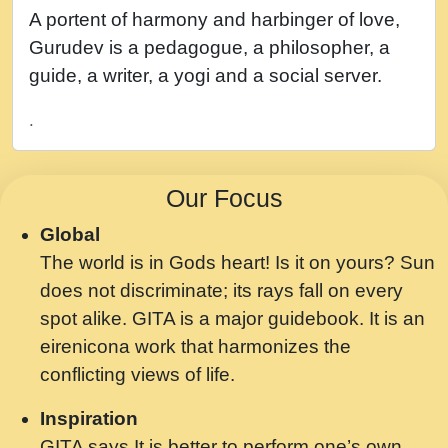
नह भरस रह लडडल... अपन खट करम क !!!! मह दद
A portent of harmony and harbinger of love,
सहर चरण क .....mp3
Gurudev is a pedagogue, a philosopher, a
बगड नसब कसन सवर तर बगर Shri ravinandan
guide, a writer, a yogi and a social server.
shastri ji maharaj.mp3
.
भजन - उठ नींद से अखियां खोल ज़रा.mp3
भजन - चाहे राम हो, चाहे श्याम हो - Bhajan -
Our Focus
Chahe Ram Ho Chahe Shyam Ho.mp3
Global
मझ अपन जवन बनन न आय, रठ हर क मनन न आय
The world is in Gods heart! Is it on yours? Sun
Shri ravinandan shastri ji maharaj.mp3
does not discriminate; its rays fall on every
मन अशांत मंत्र जाप - गीता प्रेरणा -Swami
spot alike. GITA is a major guidebook. It is an
Gyananand Ji Maharaj.mp3
eirenicona work that harmonizes the
मन बध लय परम वल कगन Special Shyam
conflicting views of life.
Bhajan Ram Gopal Shastri Ji
Inspiration
Saawariya.mp3
GITA says It is better to perform one’s own