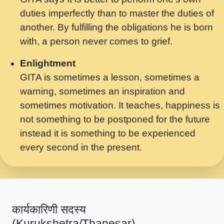
मर गनय न अपरध लडडल शर रध.... Shri
duties imperfectly than to master the duties of
ravinandan shastri ji maharaj.mp3
another. By fulfilling the obligations he is born
मेरे मन हरी का ध्यान लगा - भजन भाव - 2018 -
with, a person never comes to grief.
Rishikesh - Swami Gyananand Ji
Maharaj.mp3
Enlightment
GITA is sometimes a lesson, sometimes a
यह हसरत तलब ह नकज कमर Yahi Hasraten
warning, sometimes an inspiration and
Talab Hai Bhav Pravah #bhajan.mp3
sometimes motivation. It teaches, happiness is
लडल ज बल ल क ज न लग Sadhvi Purnima Ji
not something to be postponed for the future
7.9.2021 जवल नगर दलल #बसर.mp3
instead it is something to be experienced
every second in the present.
सख भ मझ पयर ह दख भ मझ पयर ह!छड म कस दत
दन ह तमहर ह!.mp3
सपरहट भजन 2021 - तर अखय ह जद भर बहर ज म
कब स खड 1.1.2021 !! दलल #बसर.mp3
कार्यकारिणी सदस्य
सपरहट शयम भजन - जय जय शयम जय जय शयम
(Kurukshetra/Thanesar)
जय जय शर वनदवन धम !! Jai Jai Shyama !! बज