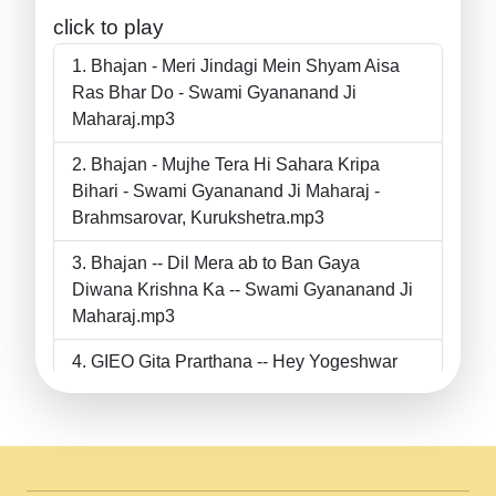
click to play
Bhajan - Meri Jindagi Mein Shyam Aisa
Ras Bhar Do - Swami Gyananand Ji
Maharaj.mp3
Bhajan - Mujhe Tera Hi Sahara Kripa
Bihari - Swami Gyananand Ji Maharaj -
Brahmsarovar, Kurukshetra.mp3
Bhajan -- Dil Mera ab to Ban Gaya
Diwana Krishna Ka -- Swami Gyananand Ji
Maharaj.mp3
GIEO Gita Prarthana -- Hey Yogeshwar
Hey Parmeshwar -- Shanti Sadbhav
Prarthana --.mp3
II Bhajan II Tu Chahiye Tera Pyar Chahiye
II Swami Gyananand Ji Maharaj.mp3