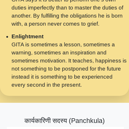
मर गनय न अपरध लडडल शर रध.... Shri
duties imperfectly than to master the duties of
ravinandan shastri ji maharaj.mp3
another. By fulfilling the obligations he is born
मेरे मन हरी का ध्यान लगा - भजन भाव - 2018 -
with, a person never comes to grief.
Rishikesh - Swami Gyananand Ji
Maharaj.mp3
Enlightment
GITA is sometimes a lesson, sometimes a
यह हसरत तलब ह नकज कमर Yahi Hasraten
warning, sometimes an inspiration and
Talab Hai Bhav Pravah #bhajan.mp3
sometimes motivation. It teaches, happiness is
लडल ज बल ल क ज न लग Sadhvi Purnima Ji
not something to be postponed for the future
7.9.2021 जवल नगर दलल #बसर.mp3
instead it is something to be experienced
every second in the present.
सख भ मझ पयर ह दख भ मझ पयर ह!छड म कस दत
दन ह तमहर ह!.mp3
सपरहट भजन 2021 - तर अखय ह जद भर बहर ज म
कब स खड 1.1.2021 !! दलल #बसर.mp3
कार्यकारिणी सदस्य (Panchkula)
सपरहट शयम भजन - जय जय शयम जय जय शयम
जय जय शर वनदवन धम !! Jai Jai Shyama !! बज