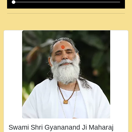
कई पकड क मर हथ र मह वदवन पहच दय! मह जन
उनक पस र मह वदवन पहच दय!.mp3
कषण क दवन जरर सन - O Kanha Abto Murli
Ki - Krishna Bhajan - New Bhajan 2020
#Ishwar Bhakti.mp3
जब से गीता ज्ञान पाया मैं बड़ी मस्ती में हूँ । 2018 -
Rishikesh - Ratan Ji Rasik.mp3
तन हल दल द सनव मड उतत सर रख क, नल रव त
गल लग जव त सर उतत हथ रख द!.mp3
तू कर प्रीतम से प्रीत, यूहीं दिन बीतते जाते हैं ।
2018 - Rishikesh - Swami Gyananand Ji
Maharaj.mp3
न म गवद गपल गद फर, पयर महन न रझद फर! shri
ravinandan shastri ji maharaj.mp3
Swami Shri Gyananand Ji Maharaj