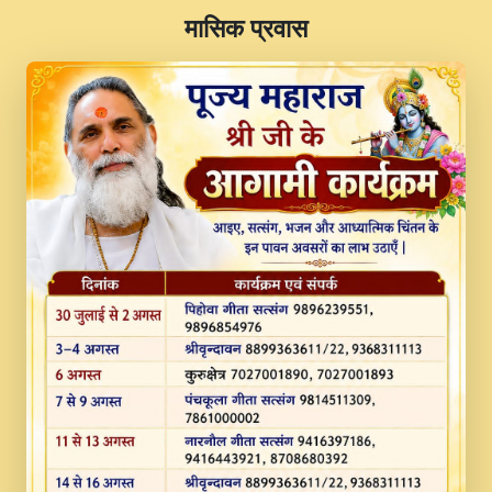
​मासिक प्रवास
JINU SATGURU AAP BULAVE by Rasik
Pawan ji 20-11-19 Sankirtan At VEER JI
PRABHU KUTEER CHANNEL.mp3
Kina Sohna Tera Bhawan Sajaya Mata
Vaishno Devi Aarti Mata Rani Bhajan By
Lakhwinder Wadali Ji.mp3
MERE MANN VICH KANTH KALER
NEW PUNAJBI DEVOTIONAL SONG 2017
FULL VIDEO HD.mp3
Na To Roop Hai Bindu Ji Maharaj Pad - A
Divine Bhajan by Shri Indresh Ji
#BhaktiPath.mp3
Radha Rani Ki Kirpa Best Devotional
Song By Chitra Vichitra.mp3