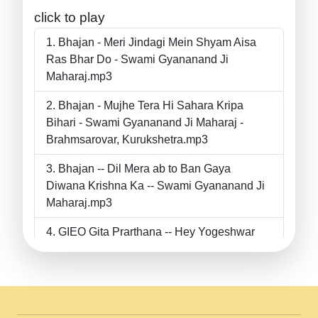
click to play
Bhajan - Meri Jindagi Mein Shyam Aisa
Ras Bhar Do - Swami Gyananand Ji
Maharaj.mp3
Bhajan - Mujhe Tera Hi Sahara Kripa
Bihari - Swami Gyananand Ji Maharaj -
Brahmsarovar, Kurukshetra.mp3
Bhajan -- Dil Mera ab to Ban Gaya
Diwana Krishna Ka -- Swami Gyananand Ji
Maharaj.mp3
GIEO Gita Prarthana -- Hey Yogeshwar
Hey Parmeshwar -- Shanti Sadbhav
Prarthana --.mp3
II Bhajan II Tu Chahiye Tera Pyar Chahiye
II Swami Gyananand Ji Maharaj.mp3