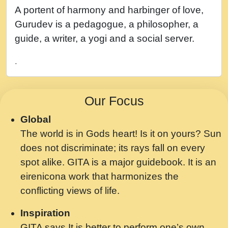
नह भरस रह लडडल... अपन खट करम क !!!! मह दद
A portent of harmony and harbinger of love,
सहर चरण क .....mp3
Gurudev is a pedagogue, a philosopher, a
बगड नसब कसन सवर तर बगर Shri ravinandan
guide, a writer, a yogi and a social server.
shastri ji maharaj.mp3
.
भजन - उठ नींद से अखियां खोल ज़रा.mp3
भजन - चाहे राम हो, चाहे श्याम हो - Bhajan -
Our Focus
Chahe Ram Ho Chahe Shyam Ho.mp3
Global
मझ अपन जवन बनन न आय, रठ हर क मनन न आय
The world is in Gods heart! Is it on yours? Sun
Shri ravinandan shastri ji maharaj.mp3
does not discriminate; its rays fall on every
मन अशांत मंत्र जाप - गीता प्रेरणा -Swami
spot alike. GITA is a major guidebook. It is an
Gyananand Ji Maharaj.mp3
eirenicona work that harmonizes the
मन बध लय परम वल कगन Special Shyam
conflicting views of life.
Bhajan Ram Gopal Shastri Ji
Inspiration
Saawariya.mp3
GITA says It is better to perform one’s own