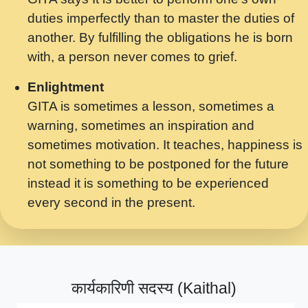
मर गनय न अपरध लडडल शर रध.... Shri
duties imperfectly than to master the duties of
ravinandan shastri ji maharaj.mp3
another. By fulfilling the obligations he is born
मेरे मन हरी का ध्यान लगा - भजन भाव - 2018 -
with, a person never comes to grief.
Rishikesh - Swami Gyananand Ji
Maharaj.mp3
Enlightment
GITA is sometimes a lesson, sometimes a
यह हसरत तलब ह नकज कमर Yahi Hasraten
warning, sometimes an inspiration and
Talab Hai Bhav Pravah #bhajan.mp3
sometimes motivation. It teaches, happiness is
लडल ज बल ल क ज न लग Sadhvi Purnima Ji
not something to be postponed for the future
7.9.2021 जवल नगर दलल #बसर.mp3
instead it is something to be experienced
every second in the present.
सख भ मझ पयर ह दख भ मझ पयर ह!छड म कस दत
दन ह तमहर ह!.mp3
सपरहट भजन 2021 - तर अखय ह जद भर बहर ज म
कब स खड 1.1.2021 !! दलल #बसर.mp3
कार्यकारिणी सदस्य (Kaithal)
सपरहट शयम भजन - जय जय शयम जय जय शयम
जय जय शर वनदवन धम !! Jai Jai Shyama !! बज