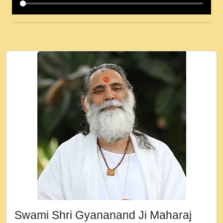
कई पकड क मर हथ र मह वदवन पहच दय! मह जन
उनक पस र मह वदवन पहच दय!.mp3
कषण क दवन जरर सन - O Kanha Abto Murli
Ki - Krishna Bhajan - New Bhajan 2020
#Ishwar Bhakti.mp3
जब से गीता ज्ञान पाया मैं बड़ी मस्ती में हूँ । 2018 -
Rishikesh - Ratan Ji Rasik.mp3
तन हल दल द सनव मड उतत सर रख क, नल रव त
गल लग जव त सर उतत हथ रख द!.mp3
तू कर प्रीतम से प्रीत, यूहीं दिन बीतते जाते हैं ।
2018 - Rishikesh - Swami Gyananand Ji
Maharaj.mp3
न म गवद गपल गद फर, पयर महन न रझद फर! shri
ravinandan shastri ji maharaj.mp3
Swami Shri Gyananand Ji Maharaj