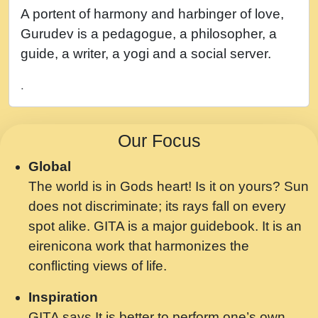
नह भरस रह लडडल... अपन खट करम क !!!! मह दद
A portent of harmony and harbinger of love,
सहर चरण क .....mp3
Gurudev is a pedagogue, a philosopher, a
बगड नसब कसन सवर तर बगर Shri ravinandan
guide, a writer, a yogi and a social server.
shastri ji maharaj.mp3
.
भजन - उठ नींद से अखियां खोल ज़रा.mp3
भजन - चाहे राम हो, चाहे श्याम हो - Bhajan -
Our Focus
Chahe Ram Ho Chahe Shyam Ho.mp3
Global
मझ अपन जवन बनन न आय, रठ हर क मनन न आय
The world is in Gods heart! Is it on yours? Sun
Shri ravinandan shastri ji maharaj.mp3
does not discriminate; its rays fall on every
मन अशांत मंत्र जाप - गीता प्रेरणा -Swami
spot alike. GITA is a major guidebook. It is an
Gyananand Ji Maharaj.mp3
eirenicona work that harmonizes the
मन बध लय परम वल कगन Special Shyam
conflicting views of life.
Bhajan Ram Gopal Shastri Ji
Inspiration
Saawariya.mp3
GITA says It is better to perform one’s own