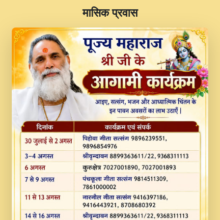
​मासिक प्रवास
JINU SATGURU AAP BULAVE by Rasik
Pawan ji 20-11-19 Sankirtan At VEER JI
PRABHU KUTEER CHANNEL.mp3
Kina Sohna Tera Bhawan Sajaya Mata
Vaishno Devi Aarti Mata Rani Bhajan By
Lakhwinder Wadali Ji.mp3
MERE MANN VICH KANTH KALER
NEW PUNAJBI DEVOTIONAL SONG 2017
FULL VIDEO HD.mp3
Na To Roop Hai Bindu Ji Maharaj Pad - A
Divine Bhajan by Shri Indresh Ji
#BhaktiPath.mp3
Radha Rani Ki Kirpa Best Devotional
Song By Chitra Vichitra.mp3