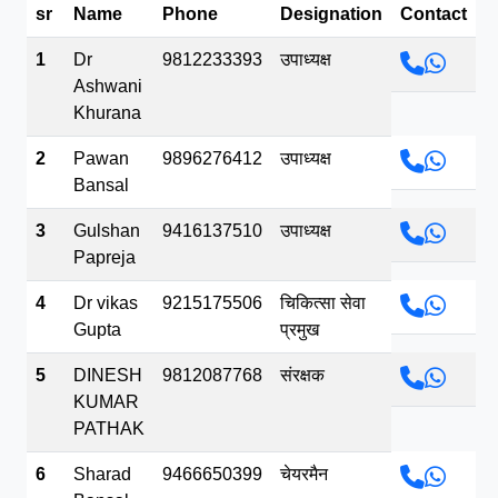
sr
Name
Phone
Designation
Contact
भव.mp3
1
Dr
9812233393
उपाध्यक्ष
Ashwani
Khurana
2
Pawan
9896276412
उपाध्यक्ष
Bansal
3
Gulshan
9416137510
उपाध्यक्ष
Papreja
4
Dr vikas
9215175506
चिकित्सा सेवा
Gupta
प्रमुख
5
DINESH
9812087768
संरक्षक
KUMAR
PATHAK
6
Sharad
9466650399
चेयरमैन