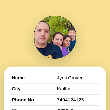
Name
Jyoti Grover
City
Kaithal
Phone No
7404124125