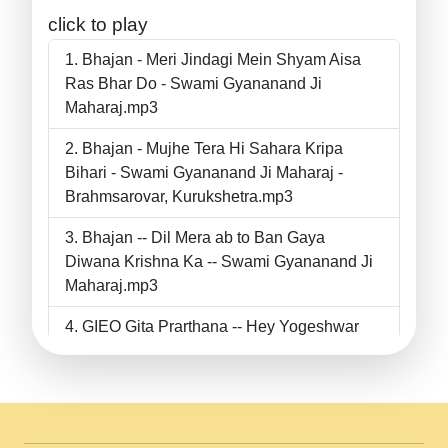
click to play
Bhajan - Meri Jindagi Mein Shyam Aisa
Ras Bhar Do - Swami Gyananand Ji
Maharaj.mp3
Bhajan - Mujhe Tera Hi Sahara Kripa
Bihari - Swami Gyananand Ji Maharaj -
Brahmsarovar, Kurukshetra.mp3
Bhajan -- Dil Mera ab to Ban Gaya
Diwana Krishna Ka -- Swami Gyananand Ji
Maharaj.mp3
GIEO Gita Prarthana -- Hey Yogeshwar
Hey Parmeshwar -- Shanti Sadbhav
Prarthana --.mp3
II Bhajan II Tu Chahiye Tera Pyar Chahiye
II Swami Gyananand Ji Maharaj.mp3