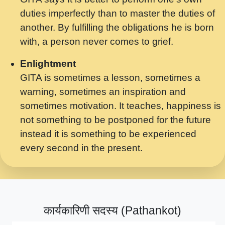
मर गनय न अपरध लडडल शर रध.... Shri
duties imperfectly than to master the duties of
ravinandan shastri ji maharaj.mp3
another. By fulfilling the obligations he is born
मेरे मन हरी का ध्यान लगा - भजन भाव - 2018 -
with, a person never comes to grief.
Rishikesh - Swami Gyananand Ji
Maharaj.mp3
Enlightment
GITA is sometimes a lesson, sometimes a
यह हसरत तलब ह नकज कमर Yahi Hasraten
warning, sometimes an inspiration and
Talab Hai Bhav Pravah #bhajan.mp3
sometimes motivation. It teaches, happiness is
लडल ज बल ल क ज न लग Sadhvi Purnima Ji
not something to be postponed for the future
7.9.2021 जवल नगर दलल #बसर.mp3
instead it is something to be experienced
every second in the present.
सख भ मझ पयर ह दख भ मझ पयर ह!छड म कस दत
दन ह तमहर ह!.mp3
सपरहट भजन 2021 - तर अखय ह जद भर बहर ज म
कब स खड 1.1.2021 !! दलल #बसर.mp3
कार्यकारिणी सदस्य (Pathankot)
सपरहट शयम भजन - जय जय शयम जय जय शयम
जय जय शर वनदवन धम !! Jai Jai Shyama !! बज