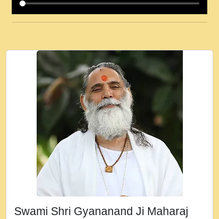
कई पकड क मर हथ र मह वदवन पहच दय! मह जन
उनक पस र मह वदवन पहच दय!.mp3
कषण क दवन जरर सन - O Kanha Abto Murli
Ki - Krishna Bhajan - New Bhajan 2020
#Ishwar Bhakti.mp3
जब से गीता ज्ञान पाया मैं बड़ी मस्ती में हूँ । 2018 -
Rishikesh - Ratan Ji Rasik.mp3
तन हल दल द सनव मड उतत सर रख क, नल रव त
गल लग जव त सर उतत हथ रख द!.mp3
तू कर प्रीतम से प्रीत, यूहीं दिन बीतते जाते हैं ।
2018 - Rishikesh - Swami Gyananand Ji
Maharaj.mp3
न म गवद गपल गद फर, पयर महन न रझद फर! shri
ravinandan shastri ji maharaj.mp3
Swami Shri Gyananand Ji Maharaj