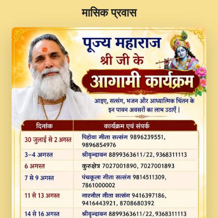
​मासिक प्रवास
JINU SATGURU AAP BULAVE by Rasik
Pawan ji 20-11-19 Sankirtan At VEER JI
PRABHU KUTEER CHANNEL.mp3
Kina Sohna Tera Bhawan Sajaya Mata
Vaishno Devi Aarti Mata Rani Bhajan By
Lakhwinder Wadali Ji.mp3
MERE MANN VICH KANTH KALER
NEW PUNAJBI DEVOTIONAL SONG 2017
FULL VIDEO HD.mp3
Na To Roop Hai Bindu Ji Maharaj Pad - A
Divine Bhajan by Shri Indresh Ji
#BhaktiPath.mp3
Radha Rani Ki Kirpa Best Devotional
Song By Chitra Vichitra.mp3