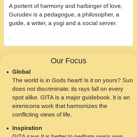
नह भरस रह लडडल... अपन खट करम क !!!! मह दद
A portent of harmony and harbinger of love,
सहर चरण क .....mp3
Gurudev is a pedagogue, a philosopher, a
बगड नसब कसन सवर तर बगर Shri ravinandan
guide, a writer, a yogi and a social server.
shastri ji maharaj.mp3
.
भजन - उठ नींद से अखियां खोल ज़रा.mp3
भजन - चाहे राम हो, चाहे श्याम हो - Bhajan -
Our Focus
Chahe Ram Ho Chahe Shyam Ho.mp3
Global
मझ अपन जवन बनन न आय, रठ हर क मनन न आय
The world is in Gods heart! Is it on yours? Sun
Shri ravinandan shastri ji maharaj.mp3
does not discriminate; its rays fall on every
मन अशांत मंत्र जाप - गीता प्रेरणा -Swami
spot alike. GITA is a major guidebook. It is an
Gyananand Ji Maharaj.mp3
eirenicona work that harmonizes the
मन बध लय परम वल कगन Special Shyam
conflicting views of life.
Bhajan Ram Gopal Shastri Ji
Inspiration
Saawariya.mp3
GITA says It is better to perform one’s own