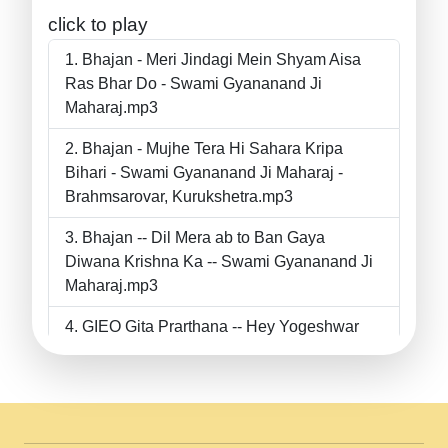
click to play
Bhajan - Meri Jindagi Mein Shyam Aisa
Ras Bhar Do - Swami Gyananand Ji
Maharaj.mp3
Bhajan - Mujhe Tera Hi Sahara Kripa
Bihari - Swami Gyananand Ji Maharaj -
Brahmsarovar, Kurukshetra.mp3
Bhajan -- Dil Mera ab to Ban Gaya
Diwana Krishna Ka -- Swami Gyananand Ji
Maharaj.mp3
GIEO Gita Prarthana -- Hey Yogeshwar
Hey Parmeshwar -- Shanti Sadbhav
Prarthana --.mp3
II Bhajan II Tu Chahiye Tera Pyar Chahiye
II Swami Gyananand Ji Maharaj.mp3