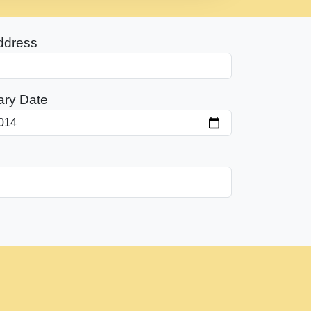
ddress
ary Date