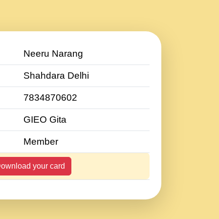
Neeru Narang
Shahdara Delhi
7834870602
GIEO Gita
Member
ownload your card