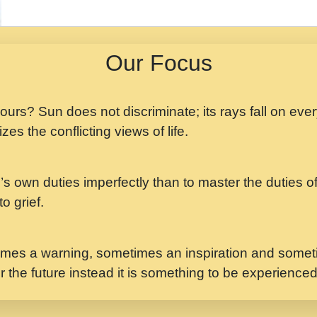
मझ अपन जवन बनन न आय, 
ji maharaj.mp3
Our Focus
मन अशांत मंत्र जाप - गी
मन बध लय परम वल कगन 
Ji Saawariya.mp3
 yours? Sun does not discriminate; its rays fall on eve
zes the conflicting views of life.
मर गनय न अपरध लडडल शर र
maharaj.mp3
’s own duties imperfectly than to master the duties of 
मेरे मन हरी का ध्यान लगा
Gyananand Ji Maharaj.m
o grief.
यह हसरत तलब ह नकज कम
#bhajan.mp3
mes a warning, sometimes an inspiration and someti
r the future instead it is something to be experience
लडल ज बल ल क ज न लग 
#बसर.mp3