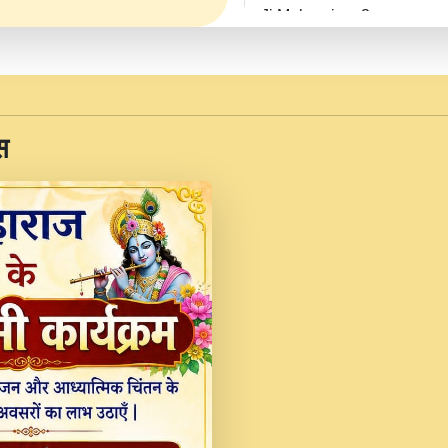
Ji Maharaj.mp3
JINU SATGURU AAP BUL
Sankirtan At VEER JI
Kina Sohna Tera Bhawa
स
Rani Bhajan By Lakhwinde
MERE MANN VICH KA
DEVOTIONAL SONG 2017
Na To Roop Hai Bindu J
Indresh Ji #BhaktiPath.m
Radha Rani Ki Kirpa B
Vichitra.mp3
Shri Krishan Kripakat
महरज ).mp3
Teri Bholi Si Surat S