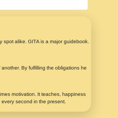
रठ हर क मनन न आय Shri ravinandan shastri
ता प्रेरणा -Swami Gyananand Ji Maharaj.mp3
Special Shyam Bhajan Ram Gopal Shastri
ry spot alike. GITA is a major guidebook.
ध.... Shri ravinandan shastri ji
another. By fulfilling the obligations he
 - भजन भाव - 2018 - Rishikesh - Swami
p3
र Yahi Hasraten Talab Hai Bhav Pravah
mes motivation. It teaches, happiness
d every second in the present.
Sadhvi Purnima Ji 7.9.2021 जवल नगर दलल