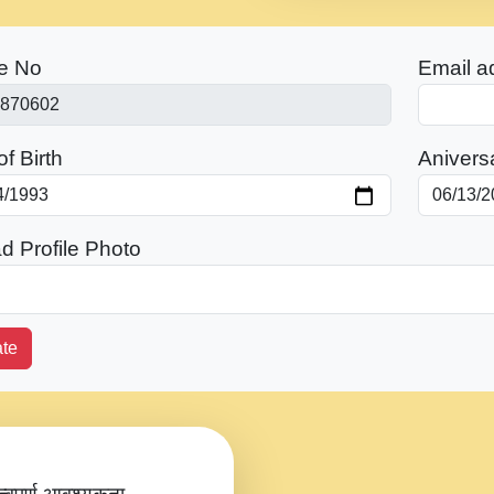
e No
Email a
f Birth
Anivers
d Profile Photo
te