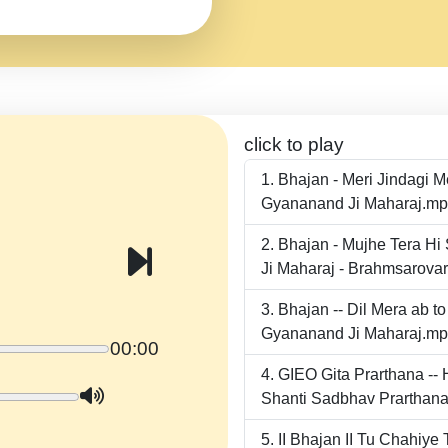
click to play
Bhajan - Meri Jindagi 
Gyananand Ji Maharaj.m
Bhajan - Mujhe Tera Hi
Ji Maharaj - Brahmsarova
Bhajan -- Dil Mera ab 
Gyananand Ji Maharaj.m
00:00
GIEO Gita Prarthana -
Shanti Sadbhav Prarthana
II Bhajan II Tu Chahiy