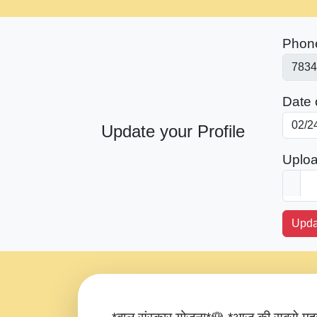
Phon
Date o
Update your Profile
Uploa
Upda