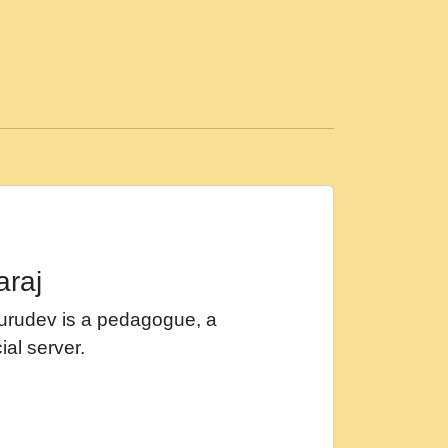
ड़ी मस्ती में हूँ । 2018 - Rishikesh - Ratan Ji
 सर रख क, नल रव त गल लग जव त सर उतत हथ
ीं दिन बीतते जाते हैं । 2018 - Rishikesh - Swami
p3
महन न रझद फर! shri ravinandan shastri ji
araj
खट करम क !!!! मह दद सहर चरण क .....mp3
Gurudev is a pedagogue, a
र Shri ravinandan shastri ji maharaj.mp3
ial server.
खोल ज़रा.mp3
 श्याम हो - Bhajan - Chahe Ram Ho Chahe