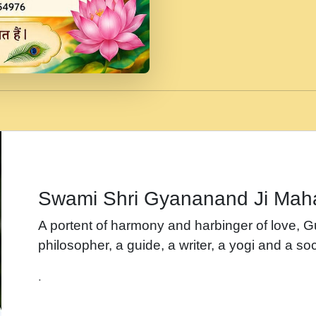
जब से गीता ज्ञान पाया मैं ब
Rasik.mp3
तन हल दल द सनव मड उतत
रख द!.mp3
तू कर प्रीतम से प्रीत, यूह
Gyananand Ji Maharaj.m
न म गवद गपल गद फर, पयर 
maharaj.mp3
Swami Shri Gyananand Ji Mah
नह भरस रह लडडल... अपन 
A portent of harmony and harbinger of love, 
बगड नसब कसन सवर तर बग
philosopher, a guide, a writer, a yogi and a soc
भजन - उठ नींद से अखियां 
.
भजन - चाहे राम हो, चाहे
Shyam Ho.mp3