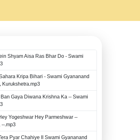
Mein Shyam Aisa Ras Bhar Do - Swami
p3
 Sahara Kripa Bihari - Swami Gyananand
r, Kurukshetra.mp3
to Ban Gaya Diwana Krishna Ka -- Swami
p3
- Hey Yogeshwar Hey Parmeshwar --
 --.mp3
e Tera Pyar Chahiye II Swami Gyananand