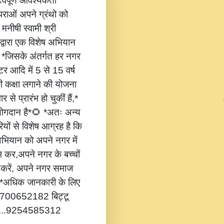
वपूर्ण आवश्यकता
ंपराओं अपने ग्रंथो को
 मनीषी स्वामी श्री
 द्वारा एक विशेष अभियान
,* *जिसके अंतर्गत हर नगर
टर आदि में 5 से 15 वर्ष
की कक्षा लगाने की योजना
 से प्रारंभ हो चुकीं हैं,*
 योगदान है*🌻 *अतः अन्य
यों से विशेष आग्रह है कि
भियान को अपने नगर में
ंभ कर,अपने नगर के बच्चों
ोग करें, अपने नगर समाज
*🔔 *अधिक जानकारी के लिए
...8700652182 बिट्टू
.....9254585312