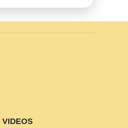
AVE by Rasik Pawan ji 20-11-19
 PRABHU KUTEER CHANNEL.mp3
n Sajaya Mata Vaishno Devi Aarti Mata
r Wadali Ji.mp3
NTH KALER NEW PUNAJBI
 FULL VIDEO HD.mp3
i Maharaj Pad - A Divine Bhajan by Shri
p3
est Devotional Song By Chitra
aksh (शर कषण कप कटकष- परम पजय गत मनष ज
VIDEOS
aawariya Latest Shyam Bhajan Ram Gopal