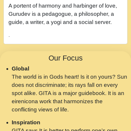
नह भरस रह लडडल... अपन खट करम क !!!! मह दद
A portent of harmony and harbinger of love,
सहर चरण क .....mp3
Gurudev is a pedagogue, a philosopher, a
बगड नसब कसन सवर तर बगर Shri ravinandan
guide, a writer, a yogi and a social server.
shastri ji maharaj.mp3
.
भजन - उठ नींद से अखियां खोल ज़रा.mp3
भजन - चाहे राम हो, चाहे श्याम हो - Bhajan -
Our Focus
Chahe Ram Ho Chahe Shyam Ho.mp3
Global
मझ अपन जवन बनन न आय, रठ हर क मनन न आय
The world is in Gods heart! Is it on yours? Sun
Shri ravinandan shastri ji maharaj.mp3
does not discriminate; its rays fall on every
मन अशांत मंत्र जाप - गीता प्रेरणा -Swami
spot alike. GITA is a major guidebook. It is an
Gyananand Ji Maharaj.mp3
eirenicona work that harmonizes the
मन बध लय परम वल कगन Special Shyam
conflicting views of life.
Bhajan Ram Gopal Shastri Ji
Inspiration
Saawariya.mp3
GITA says It is better to perform one’s own