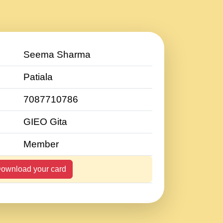
Seema Sharma
Patiala
7087710786
GIEO Gita
Member
ownload your card