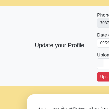
Phon
Date o
Update your Profile
Uploa
Upda