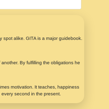
रठ हर क मनन न आय Shri ravinandan shastri
ता प्रेरणा -Swami Gyananand Ji Maharaj.mp3
Special Shyam Bhajan Ram Gopal Shastri
ry spot alike. GITA is a major guidebook.
ध.... Shri ravinandan shastri ji
another. By fulfilling the obligations he
 - भजन भाव - 2018 - Rishikesh - Swami
p3
र Yahi Hasraten Talab Hai Bhav Pravah
mes motivation. It teaches, happiness
d every second in the present.
Sadhvi Purnima Ji 7.9.2021 जवल नगर दलल