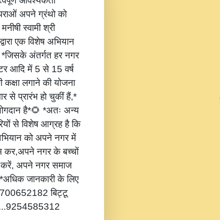
वपूर्ण आवश्यकता
ंपराओं अपने ग्रंथो को
 मनीषी स्वामी श्री
 द्वारा एक विशेष अभियान
,* *जिसके अंतर्गत हर नगर
टर आदि में 5 से 15 वर्ष
की कक्षा लगाने की योजना
 से प्रारंभ हो चुकीं हैं,*
 योगदान है*🌻 *अतः अन्य
यों से विशेष आग्रह है कि
भियान को अपने नगर में
ंभ कर,अपने नगर के बच्चों
ोग करें, अपने नगर समाज
*🔔 *अधिक जानकारी के लिए
...8700652182 बिट्टू
.....9254585312