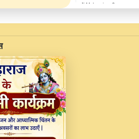
Ji Maharaj.mp3
JINU SATGURU AAP BUL
Sankirtan At VEER JI
Kina Sohna Tera Bhawa
स
Rani Bhajan By Lakhwinde
MERE MANN VICH KA
DEVOTIONAL SONG 2017
Na To Roop Hai Bindu J
Indresh Ji #BhaktiPath.m
Radha Rani Ki Kirpa B
Vichitra.mp3
Shri Krishan Kripakat
महरज ).mp3
Teri Bholi Si Surat S