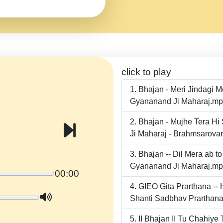
click to play
Bhajan - Meri Jindagi 
Gyananand Ji Maharaj.m
Bhajan - Mujhe Tera Hi
Ji Maharaj - Brahmsarova
Bhajan -- Dil Mera ab 
Gyananand Ji Maharaj.m
00:00
GIEO Gita Prarthana -
Shanti Sadbhav Prarthana
II Bhajan II Tu Chahiy