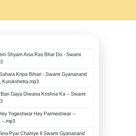
Mein Shyam Aisa Ras Bhar Do - Swami
p3
 Sahara Kripa Bihari - Swami Gyananand
r, Kurukshetra.mp3
to Ban Gaya Diwana Krishna Ka -- Swami
p3
- Hey Yogeshwar Hey Parmeshwar --
 --.mp3
e Tera Pyar Chahiye II Swami Gyananand