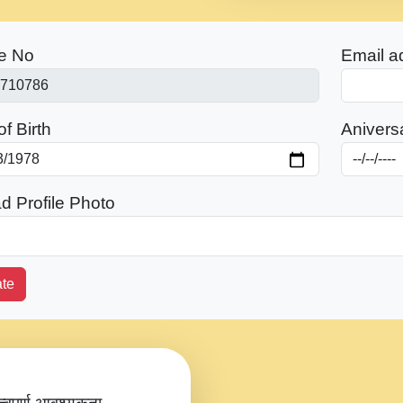
e No
Email a
f Birth
Anivers
d Profile Photo
te