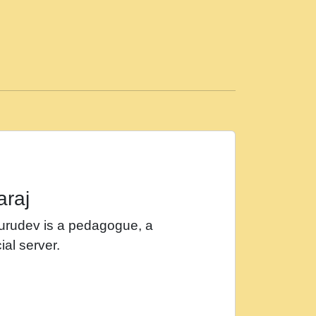
ड़ी मस्ती में हूँ । 2018 - Rishikesh - Ratan Ji
 सर रख क, नल रव त गल लग जव त सर उतत हथ
ीं दिन बीतते जाते हैं । 2018 - Rishikesh - Swami
p3
महन न रझद फर! shri ravinandan shastri ji
araj
खट करम क !!!! मह दद सहर चरण क .....mp3
Gurudev is a pedagogue, a
र Shri ravinandan shastri ji maharaj.mp3
ial server.
खोल ज़रा.mp3
 श्याम हो - Bhajan - Chahe Ram Ho Chahe