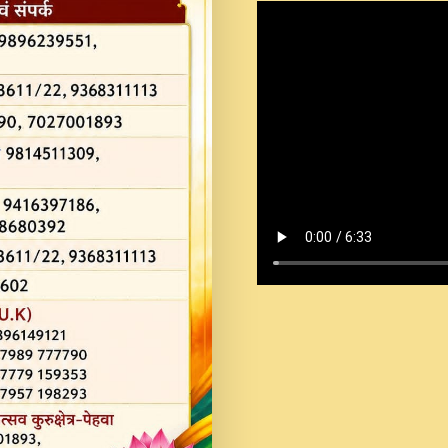
Shastri Ji Saawariya.mp3
Teri Chaukhat Pe.mp3
Teri Sharan Mein Aak
Sankirtan.mp3
अगर दन कशर ज मझ इतन द
#बसर.mp3
अब त आकर बह पकड ल वरन
SATGURU MUSIC !.mp3
ऐहन अखय च महन बस रखय 
कई पकड क मर हथ र मह व
दय!.mp3
कषण क दवन जरर सन - O K
New Bhajan 2020 #Ishwar