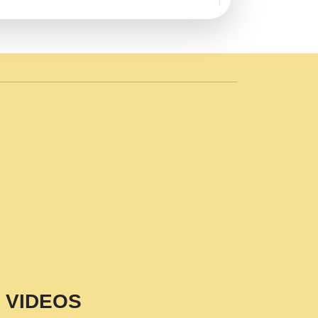
AVE by Rasik Pawan ji 20-11-19
 PRABHU KUTEER CHANNEL.mp3
n Sajaya Mata Vaishno Devi Aarti Mata
r Wadali Ji.mp3
NTH KALER NEW PUNAJBI
 FULL VIDEO HD.mp3
i Maharaj Pad - A Divine Bhajan by Shri
p3
est Devotional Song By Chitra
aksh (शर कषण कप कटकष- परम पजय गत मनष ज
VIDEOS
aawariya Latest Shyam Bhajan Ram Gopal