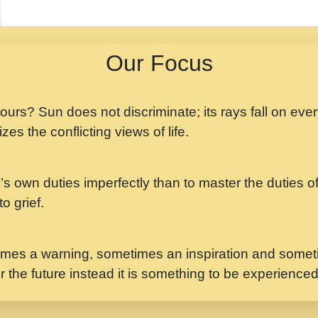
मझ अपन जवन बनन न आय, 
ji maharaj.mp3
Our Focus
मन अशांत मंत्र जाप - गी
मन बध लय परम वल कगन 
Ji Saawariya.mp3
 yours? Sun does not discriminate; its rays fall on eve
zes the conflicting views of life.
मर गनय न अपरध लडडल शर र
maharaj.mp3
’s own duties imperfectly than to master the duties of 
मेरे मन हरी का ध्यान लगा
Gyananand Ji Maharaj.m
o grief.
यह हसरत तलब ह नकज कम
#bhajan.mp3
mes a warning, sometimes an inspiration and someti
r the future instead it is something to be experience
लडल ज बल ल क ज न लग 
#बसर.mp3