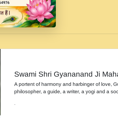
जब से गीता ज्ञान पाया मैं ब
Rasik.mp3
तन हल दल द सनव मड उतत
रख द!.mp3
तू कर प्रीतम से प्रीत, यूह
Gyananand Ji Maharaj.m
न म गवद गपल गद फर, पयर 
maharaj.mp3
Swami Shri Gyananand Ji Mah
नह भरस रह लडडल... अपन 
A portent of harmony and harbinger of love, 
बगड नसब कसन सवर तर बग
philosopher, a guide, a writer, a yogi and a soc
भजन - उठ नींद से अखियां 
.
भजन - चाहे राम हो, चाहे
Shyam Ho.mp3