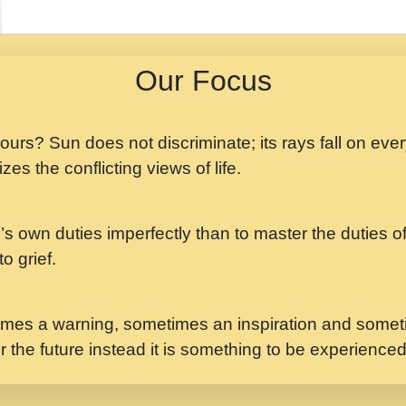
मझ अपन जवन बनन न आय, 
ji maharaj.mp3
Our Focus
मन अशांत मंत्र जाप - गी
मन बध लय परम वल कगन 
Ji Saawariya.mp3
 yours? Sun does not discriminate; its rays fall on eve
zes the conflicting views of life.
मर गनय न अपरध लडडल शर र
maharaj.mp3
’s own duties imperfectly than to master the duties of 
मेरे मन हरी का ध्यान लगा
Gyananand Ji Maharaj.m
o grief.
यह हसरत तलब ह नकज कम
#bhajan.mp3
mes a warning, sometimes an inspiration and someti
r the future instead it is something to be experience
लडल ज बल ल क ज न लग 
#बसर.mp3