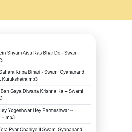
Mein Shyam Aisa Ras Bhar Do - Swami
p3
 Sahara Kripa Bihari - Swami Gyananand
r, Kurukshetra.mp3
to Ban Gaya Diwana Krishna Ka -- Swami
p3
- Hey Yogeshwar Hey Parmeshwar --
 --.mp3
e Tera Pyar Chahiye II Swami Gyananand