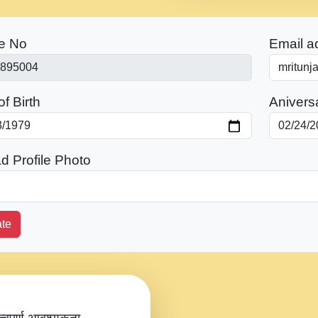
e No
Email a
f Birth
Anivers
d Profile Photo
te