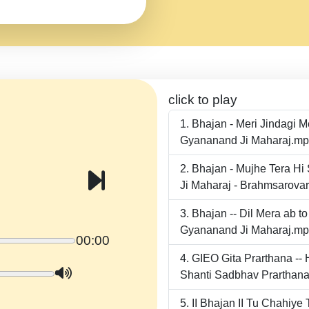
click to play
Bhajan - Meri Jindagi 
Gyananand Ji Maharaj.m
Bhajan - Mujhe Tera Hi
Ji Maharaj - Brahmsarova
Bhajan -- Dil Mera ab 
Gyananand Ji Maharaj.m
00:00
GIEO Gita Prarthana -
Shanti Sadbhav Prarthana
II Bhajan II Tu Chahiy