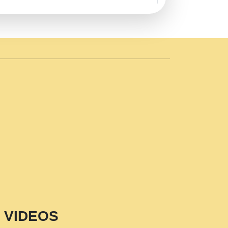
AVE by Rasik Pawan ji 20-11-19
 PRABHU KUTEER CHANNEL.mp3
n Sajaya Mata Vaishno Devi Aarti Mata
r Wadali Ji.mp3
NTH KALER NEW PUNAJBI
 FULL VIDEO HD.mp3
i Maharaj Pad - A Divine Bhajan by Shri
p3
est Devotional Song By Chitra
aksh (शर कषण कप कटकष- परम पजय गत मनष ज
VIDEOS
aawariya Latest Shyam Bhajan Ram Gopal