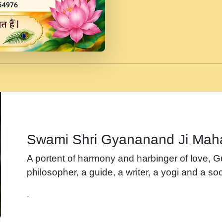
जब से गीता ज्ञान पाया मैं ब
Rasik.mp3
तन हल दल द सनव मड उतत
रख द!.mp3
तू कर प्रीतम से प्रीत, यूह
Gyananand Ji Maharaj.m
न म गवद गपल गद फर, पयर 
maharaj.mp3
Swami Shri Gyananand Ji Mah
नह भरस रह लडडल... अपन 
A portent of harmony and harbinger of love, 
बगड नसब कसन सवर तर बग
philosopher, a guide, a writer, a yogi and a soc
भजन - उठ नींद से अखियां 
.
भजन - चाहे राम हो, चाहे
Shyam Ho.mp3