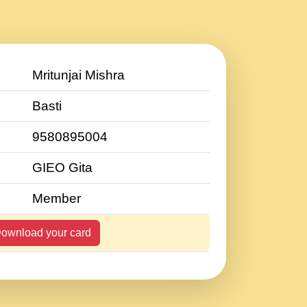
Mritunjai Mishra
Basti
9580895004
GIEO Gita
Member
ownload your card