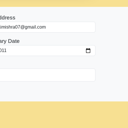
ddress
ary Date