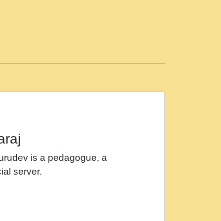
ड़ी मस्ती में हूँ । 2018 - Rishikesh - Ratan Ji
 सर रख क, नल रव त गल लग जव त सर उतत हथ
ीं दिन बीतते जाते हैं । 2018 - Rishikesh - Swami
p3
महन न रझद फर! shri ravinandan shastri ji
araj
खट करम क !!!! मह दद सहर चरण क .....mp3
Gurudev is a pedagogue, a
र Shri ravinandan shastri ji maharaj.mp3
ial server.
खोल ज़रा.mp3
 श्याम हो - Bhajan - Chahe Ram Ho Chahe