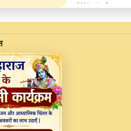
Ji Maharaj.mp3
JINU SATGURU AAP BUL
Sankirtan At VEER JI
Kina Sohna Tera Bhawa
स
Rani Bhajan By Lakhwinde
MERE MANN VICH KA
DEVOTIONAL SONG 2017
Na To Roop Hai Bindu J
Indresh Ji #BhaktiPath.m
Radha Rani Ki Kirpa B
Vichitra.mp3
Shri Krishan Kripakat
महरज ).mp3
Teri Bholi Si Surat S