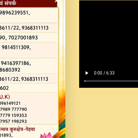
Shastri Ji Saawariya.mp3
Teri Chaukhat Pe.mp3
Teri Sharan Mein Aak
Sankirtan.mp3
अगर दन कशर ज मझ इतन द
#बसर.mp3
अब त आकर बह पकड ल वरन
SATGURU MUSIC !.mp3
ऐहन अखय च महन बस रखय 
कई पकड क मर हथ र मह व
दय!.mp3
कषण क दवन जरर सन - O K
New Bhajan 2020 #Ishwar