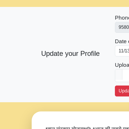
Phon
Date o
Update your Profile
Uploa
Upda