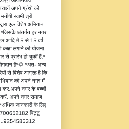
वपूर्ण आवश्यकता
ंपराओं अपने ग्रंथो को
 मनीषी स्वामी श्री
 द्वारा एक विशेष अभियान
,* *जिसके अंतर्गत हर नगर
टर आदि में 5 से 15 वर्ष
की कक्षा लगाने की योजना
 से प्रारंभ हो चुकीं हैं,*
 योगदान है*🌻 *अतः अन्य
यों से विशेष आग्रह है कि
भियान को अपने नगर में
ंभ कर,अपने नगर के बच्चों
ोग करें, अपने नगर समाज
*🔔 *अधिक जानकारी के लिए
...8700652182 बिट्टू
.....9254585312