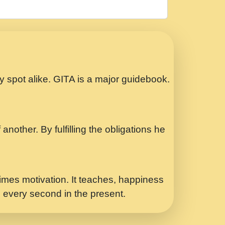
रठ हर क मनन न आय Shri ravinandan shastri
ता प्रेरणा -Swami Gyananand Ji Maharaj.mp3
Special Shyam Bhajan Ram Gopal Shastri
ry spot alike. GITA is a major guidebook.
ध.... Shri ravinandan shastri ji
another. By fulfilling the obligations he
 - भजन भाव - 2018 - Rishikesh - Swami
p3
र Yahi Hasraten Talab Hai Bhav Pravah
mes motivation. It teaches, happiness
d every second in the present.
Sadhvi Purnima Ji 7.9.2021 जवल नगर दलल