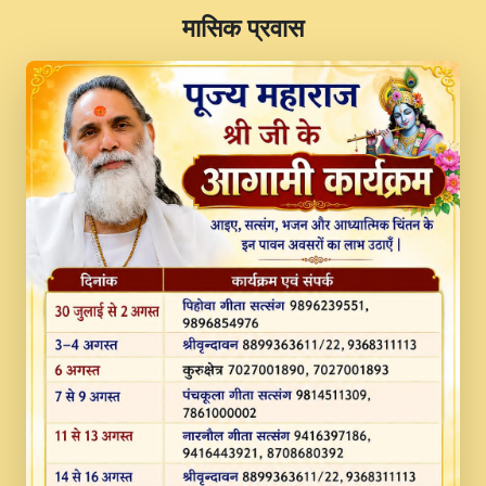
​मासिक प्रवास
JINU SATGURU AAP BULAVE by Rasik
Pawan ji 20-11-19 Sankirtan At VEER JI
PRABHU KUTEER CHANNEL.mp3
Kina Sohna Tera Bhawan Sajaya Mata
Vaishno Devi Aarti Mata Rani Bhajan By
Lakhwinder Wadali Ji.mp3
MERE MANN VICH KANTH KALER
NEW PUNAJBI DEVOTIONAL SONG 2017
FULL VIDEO HD.mp3
Na To Roop Hai Bindu Ji Maharaj Pad - A
Divine Bhajan by Shri Indresh Ji
#BhaktiPath.mp3
Radha Rani Ki Kirpa Best Devotional
Song By Chitra Vichitra.mp3