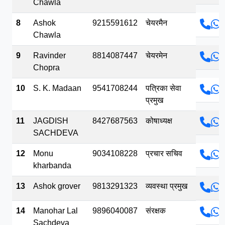
Chawla
8
Ashok
9215591612
चेयरमैन
Chawla
9
Ravinder
8814087447
चेयरमेन
Chopra
10
S. K. Madaan
9541708244
पत्रिका सेवा
प्रमुख
11
JAGDISH
8427687563
कोषाध्यक्ष
SACHDEVA
12
Monu
9034108228
प्रचार सचिव
kharbanda
13
Ashok grover
9813291323
व्यवस्था प्रमुख
14
Manohar Lal
9896040087
संरक्षक
Sachdeva