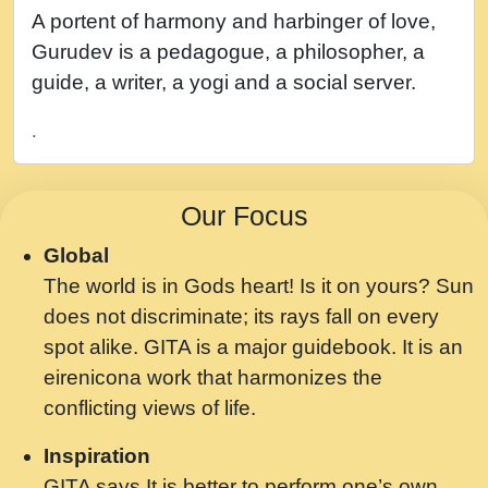
नह भरस रह लडडल... अपन खट करम क !!!! मह दद
A portent of harmony and harbinger of love,
सहर चरण क .....mp3
Gurudev is a pedagogue, a philosopher, a
बगड नसब कसन सवर तर बगर Shri ravinandan
guide, a writer, a yogi and a social server.
shastri ji maharaj.mp3
.
भजन - उठ नींद से अखियां खोल ज़रा.mp3
भजन - चाहे राम हो, चाहे श्याम हो - Bhajan -
Our Focus
Chahe Ram Ho Chahe Shyam Ho.mp3
Global
मझ अपन जवन बनन न आय, रठ हर क मनन न आय
The world is in Gods heart! Is it on yours? Sun
Shri ravinandan shastri ji maharaj.mp3
does not discriminate; its rays fall on every
मन अशांत मंत्र जाप - गीता प्रेरणा -Swami
spot alike. GITA is a major guidebook. It is an
Gyananand Ji Maharaj.mp3
eirenicona work that harmonizes the
मन बध लय परम वल कगन Special Shyam
conflicting views of life.
Bhajan Ram Gopal Shastri Ji
Inspiration
Saawariya.mp3
GITA says It is better to perform one’s own