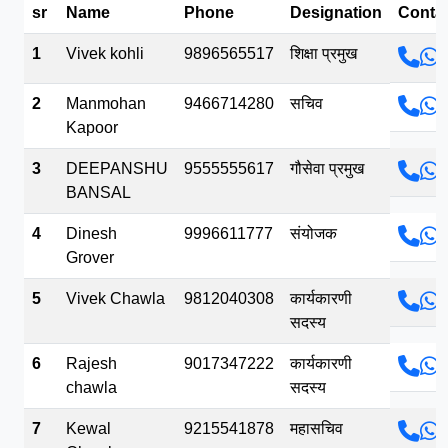
sr
Name
Phone
Designation
Conta
भव.mp3
1
Vivek kohli
9896565517
शिक्षा प्रमुख
2
Manmohan
9466714280
सचिव
Kapoor
3
DEEPANSHU
9555555617
गौसेवा प्रमुख
BANSAL
4
Dinesh
9996611777
संयोजक
Grover
5
Vivek Chawla
9812040308
कार्यकारणी
सदस्य
6
Rajesh
9017347222
कार्यकारणी
chawla
सदस्य
7
Kewal
9215541878
महासचिव