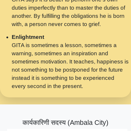
मर गनय न अपरध लडडल शर रध.... Shri
duties imperfectly than to master the duties of
ravinandan shastri ji maharaj.mp3
another. By fulfilling the obligations he is born
मेरे मन हरी का ध्यान लगा - भजन भाव - 2018 -
with, a person never comes to grief.
Rishikesh - Swami Gyananand Ji
Maharaj.mp3
Enlightment
GITA is sometimes a lesson, sometimes a
यह हसरत तलब ह नकज कमर Yahi Hasraten
warning, sometimes an inspiration and
Talab Hai Bhav Pravah #bhajan.mp3
sometimes motivation. It teaches, happiness is
लडल ज बल ल क ज न लग Sadhvi Purnima Ji
not something to be postponed for the future
7.9.2021 जवल नगर दलल #बसर.mp3
instead it is something to be experienced
every second in the present.
सख भ मझ पयर ह दख भ मझ पयर ह!छड म कस दत
दन ह तमहर ह!.mp3
सपरहट भजन 2021 - तर अखय ह जद भर बहर ज म
कब स खड 1.1.2021 !! दलल #बसर.mp3
कार्यकारिणी सदस्य (Ambala City)
सपरहट शयम भजन - जय जय शयम जय जय शयम
जय जय शर वनदवन धम !! Jai Jai Shyama !! बज