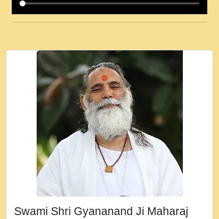
कई पकड क मर हथ र मह वदवन पहच दय! मह जन
उनक पस र मह वदवन पहच दय!.mp3
कषण क दवन जरर सन - O Kanha Abto Murli
Ki - Krishna Bhajan - New Bhajan 2020
#Ishwar Bhakti.mp3
जब से गीता ज्ञान पाया मैं बड़ी मस्ती में हूँ । 2018 -
Rishikesh - Ratan Ji Rasik.mp3
तन हल दल द सनव मड उतत सर रख क, नल रव त
गल लग जव त सर उतत हथ रख द!.mp3
तू कर प्रीतम से प्रीत, यूहीं दिन बीतते जाते हैं ।
2018 - Rishikesh - Swami Gyananand Ji
Maharaj.mp3
न म गवद गपल गद फर, पयर महन न रझद फर! shri
ravinandan shastri ji maharaj.mp3
Swami Shri Gyananand Ji Maharaj