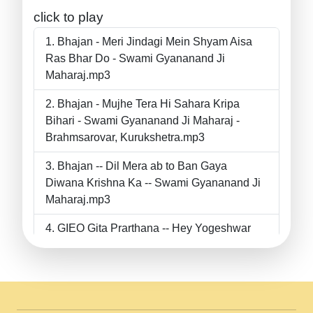
click to play
Bhajan - Meri Jindagi Mein Shyam Aisa
Ras Bhar Do - Swami Gyananand Ji
Maharaj.mp3
Bhajan - Mujhe Tera Hi Sahara Kripa
Bihari - Swami Gyananand Ji Maharaj -
Brahmsarovar, Kurukshetra.mp3
Bhajan -- Dil Mera ab to Ban Gaya
Diwana Krishna Ka -- Swami Gyananand Ji
Maharaj.mp3
GIEO Gita Prarthana -- Hey Yogeshwar
Hey Parmeshwar -- Shanti Sadbhav
Prarthana --.mp3
II Bhajan II Tu Chahiye Tera Pyar Chahiye
II Swami Gyananand Ji Maharaj.mp3