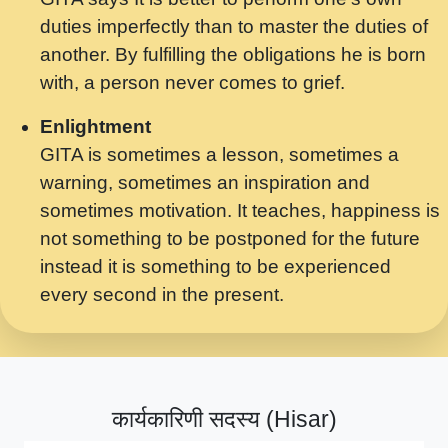
मर गनय न अपरध लडडल शर रध.... Shri
duties imperfectly than to master the duties of
ravinandan shastri ji maharaj.mp3
another. By fulfilling the obligations he is born
मेरे मन हरी का ध्यान लगा - भजन भाव - 2018 -
with, a person never comes to grief.
Rishikesh - Swami Gyananand Ji
Maharaj.mp3
Enlightment
GITA is sometimes a lesson, sometimes a
यह हसरत तलब ह नकज कमर Yahi Hasraten
warning, sometimes an inspiration and
Talab Hai Bhav Pravah #bhajan.mp3
sometimes motivation. It teaches, happiness is
लडल ज बल ल क ज न लग Sadhvi Purnima Ji
not something to be postponed for the future
7.9.2021 जवल नगर दलल #बसर.mp3
instead it is something to be experienced
every second in the present.
सख भ मझ पयर ह दख भ मझ पयर ह!छड म कस दत
दन ह तमहर ह!.mp3
सपरहट भजन 2021 - तर अखय ह जद भर बहर ज म
कब स खड 1.1.2021 !! दलल #बसर.mp3
कार्यकारिणी सदस्य (Hisar)
सपरहट शयम भजन - जय जय शयम जय जय शयम
जय जय शर वनदवन धम !! Jai Jai Shyama !! बज