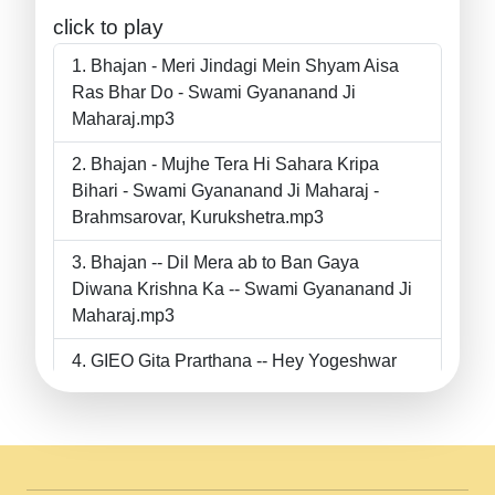
click to play
Bhajan - Meri Jindagi Mein Shyam Aisa
Ras Bhar Do - Swami Gyananand Ji
Maharaj.mp3
Bhajan - Mujhe Tera Hi Sahara Kripa
Bihari - Swami Gyananand Ji Maharaj -
Brahmsarovar, Kurukshetra.mp3
Bhajan -- Dil Mera ab to Ban Gaya
Diwana Krishna Ka -- Swami Gyananand Ji
Maharaj.mp3
GIEO Gita Prarthana -- Hey Yogeshwar
Hey Parmeshwar -- Shanti Sadbhav
Prarthana --.mp3
II Bhajan II Tu Chahiye Tera Pyar Chahiye
II Swami Gyananand Ji Maharaj.mp3