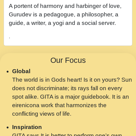
नह भरस रह लडडल... अपन खट करम क !!!! मह दद
A portent of harmony and harbinger of love,
सहर चरण क .....mp3
Gurudev is a pedagogue, a philosopher, a
बगड नसब कसन सवर तर बगर Shri ravinandan
guide, a writer, a yogi and a social server.
shastri ji maharaj.mp3
.
भजन - उठ नींद से अखियां खोल ज़रा.mp3
भजन - चाहे राम हो, चाहे श्याम हो - Bhajan -
Our Focus
Chahe Ram Ho Chahe Shyam Ho.mp3
Global
मझ अपन जवन बनन न आय, रठ हर क मनन न आय
The world is in Gods heart! Is it on yours? Sun
Shri ravinandan shastri ji maharaj.mp3
does not discriminate; its rays fall on every
मन अशांत मंत्र जाप - गीता प्रेरणा -Swami
spot alike. GITA is a major guidebook. It is an
Gyananand Ji Maharaj.mp3
eirenicona work that harmonizes the
मन बध लय परम वल कगन Special Shyam
conflicting views of life.
Bhajan Ram Gopal Shastri Ji
Inspiration
Saawariya.mp3
GITA says It is better to perform one’s own