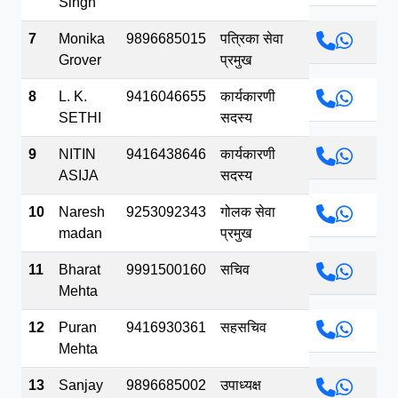
Singh
7
Monika
9896685015
पत्रिका सेवा
Grover
प्रमुख
8
L. K.
9416046655
कार्यकारणी
SETHI
सदस्य
9
NITIN
9416438646
कार्यकारणी
ASIJA
सदस्य
10
Naresh
9253092343
गोलक सेवा
madan
प्रमुख
11
Bharat
9991500160
सचिव
Mehta
12
Puran
9416930361
सहसचिव
Mehta
13
Sanjay
9896685002
उपाध्यक्ष