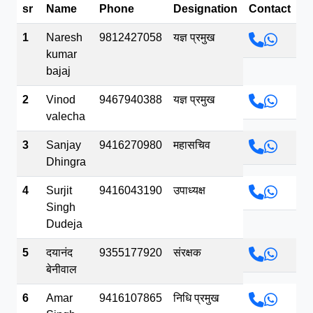
sr
Name
Phone
Designation
Contact
भव.mp3
1
Naresh
9812427058
यज्ञ प्रमुख
kumar
bajaj
2
Vinod
9467940388
यज्ञ प्रमुख
valecha
3
Sanjay
9416270980
महासचिव
Dhingra
4
Surjit
9416043190
उपाध्यक्ष
Singh
Dudeja
5
दयानंद
9355177920
संरक्षक
बेनीवाल
6
Amar
9416107865
निधि प्रमुख