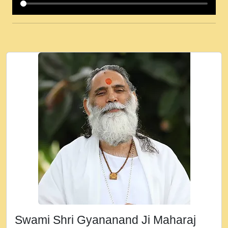
कई पकड क मर हथ र मह वदवन पहच दय! मह जन
उनक पस र मह वदवन पहच दय!.mp3
कषण क दवन जरर सन - O Kanha Abto Murli
Ki - Krishna Bhajan - New Bhajan 2020
#Ishwar Bhakti.mp3
जब से गीता ज्ञान पाया मैं बड़ी मस्ती में हूँ । 2018 -
Rishikesh - Ratan Ji Rasik.mp3
तन हल दल द सनव मड उतत सर रख क, नल रव त
गल लग जव त सर उतत हथ रख द!.mp3
तू कर प्रीतम से प्रीत, यूहीं दिन बीतते जाते हैं ।
2018 - Rishikesh - Swami Gyananand Ji
Maharaj.mp3
न म गवद गपल गद फर, पयर महन न रझद फर! shri
ravinandan shastri ji maharaj.mp3
Swami Shri Gyananand Ji Maharaj