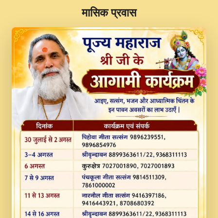
​मासिक प्रवास
JINU SATGURU AAP BULAVE by Rasik
Pawan ji 20-11-19 Sankirtan At VEER JI
PRABHU KUTEER CHANNEL.mp3
Kina Sohna Tera Bhawan Sajaya Mata
Vaishno Devi Aarti Mata Rani Bhajan By
Lakhwinder Wadali Ji.mp3
MERE MANN VICH KANTH KALER
NEW PUNAJBI DEVOTIONAL SONG 2017
FULL VIDEO HD.mp3
Na To Roop Hai Bindu Ji Maharaj Pad - A
Divine Bhajan by Shri Indresh Ji
#BhaktiPath.mp3
Radha Rani Ki Kirpa Best Devotional
Song By Chitra Vichitra.mp3