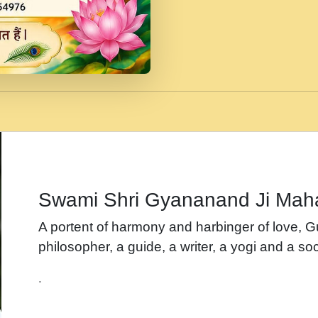
जब से गीता ज्ञान पाया मैं ब
Rasik.mp3
तन हल दल द सनव मड उतत
रख द!.mp3
तू कर प्रीतम से प्रीत, यूह
Gyananand Ji Maharaj.m
न म गवद गपल गद फर, पयर 
maharaj.mp3
Swami Shri Gyananand Ji Mah
नह भरस रह लडडल... अपन 
A portent of harmony and harbinger of love, 
बगड नसब कसन सवर तर बग
philosopher, a guide, a writer, a yogi and a soc
भजन - उठ नींद से अखियां 
.
भजन - चाहे राम हो, चाहे
Shyam Ho.mp3