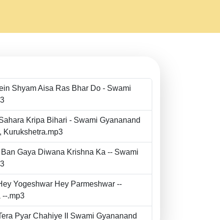
Mein Shyam Aisa Ras Bhar Do - Swami
p3
 Sahara Kripa Bihari - Swami Gyananand
r, Kurukshetra.mp3
to Ban Gaya Diwana Krishna Ka -- Swami
p3
- Hey Yogeshwar Hey Parmeshwar --
 --.mp3
e Tera Pyar Chahiye II Swami Gyananand