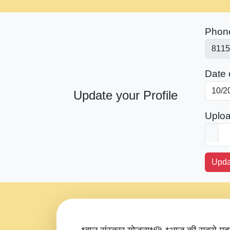
Phon
Date o
Update your Profile
Uploa
Upda