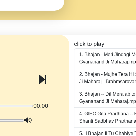
click to play
Bhajan - Meri Jindagi 
Gyananand Ji Maharaj.m
Bhajan - Mujhe Tera Hi
Ji Maharaj - Brahmsarova
Bhajan -- Dil Mera ab 
Gyananand Ji Maharaj.m
00:00
GIEO Gita Prarthana -
Shanti Sadbhav Prarthana
II Bhajan II Tu Chahiy