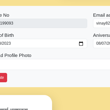
e No
Email a
f Birth
Anivers
d Profile Photo
te