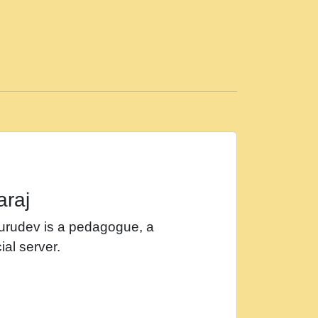
ड़ी मस्ती में हूँ । 2018 - Rishikesh - Ratan Ji
 सर रख क, नल रव त गल लग जव त सर उतत हथ
ीं दिन बीतते जाते हैं । 2018 - Rishikesh - Swami
p3
महन न रझद फर! shri ravinandan shastri ji
araj
खट करम क !!!! मह दद सहर चरण क .....mp3
Gurudev is a pedagogue, a
र Shri ravinandan shastri ji maharaj.mp3
ial server.
खोल ज़रा.mp3
 श्याम हो - Bhajan - Chahe Ram Ho Chahe