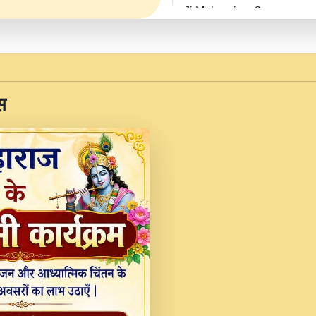
Ji Maharaj.mp3
JINU SATGURU AAP BUL
Sankirtan At VEER JI
Kina Sohna Tera Bhawa
स
Rani Bhajan By Lakhwinde
MERE MANN VICH KA
DEVOTIONAL SONG 2017
Na To Roop Hai Bindu J
Indresh Ji #BhaktiPath.m
Radha Rani Ki Kirpa B
Vichitra.mp3
Shri Krishan Kripakat
महरज ).mp3
Teri Bholi Si Surat S