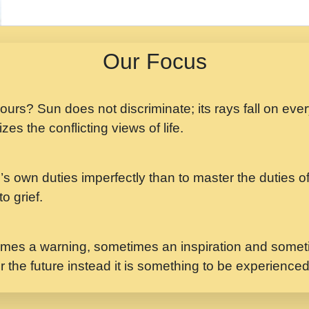
मझ अपन जवन बनन न आय, 
ji maharaj.mp3
Our Focus
मन अशांत मंत्र जाप - गी
मन बध लय परम वल कगन 
Ji Saawariya.mp3
 yours? Sun does not discriminate; its rays fall on eve
zes the conflicting views of life.
मर गनय न अपरध लडडल शर र
maharaj.mp3
’s own duties imperfectly than to master the duties of 
मेरे मन हरी का ध्यान लगा
Gyananand Ji Maharaj.m
o grief.
यह हसरत तलब ह नकज कम
#bhajan.mp3
mes a warning, sometimes an inspiration and someti
r the future instead it is something to be experience
लडल ज बल ल क ज न लग 
#बसर.mp3