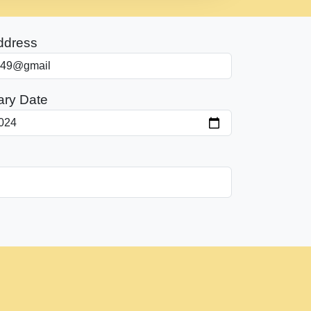
ddress
ary Date