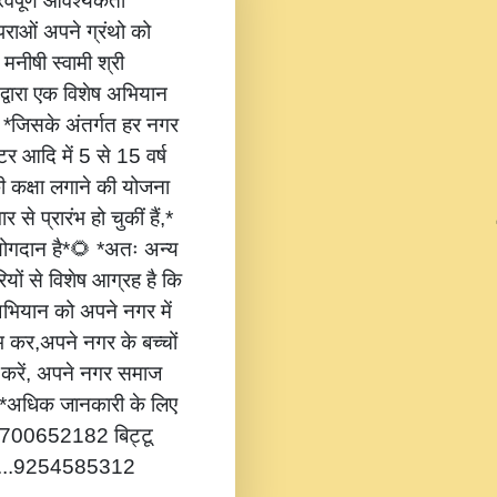
वपूर्ण आवश्यकता
ंपराओं अपने ग्रंथो को
 मनीषी स्वामी श्री
 द्वारा एक विशेष अभियान
,* *जिसके अंतर्गत हर नगर
टर आदि में 5 से 15 वर्ष
की कक्षा लगाने की योजना
 से प्रारंभ हो चुकीं हैं,*
 योगदान है*🌻 *अतः अन्य
यों से विशेष आग्रह है कि
भियान को अपने नगर में
ंभ कर,अपने नगर के बच्चों
ोग करें, अपने नगर समाज
*🔔 *अधिक जानकारी के लिए
...8700652182 बिट्टू
.....9254585312