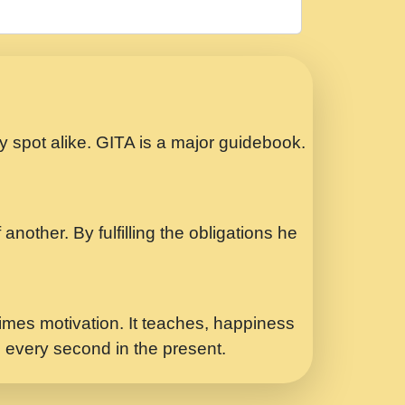
रठ हर क मनन न आय Shri ravinandan shastri
ता प्रेरणा -Swami Gyananand Ji Maharaj.mp3
Special Shyam Bhajan Ram Gopal Shastri
ry spot alike. GITA is a major guidebook.
ध.... Shri ravinandan shastri ji
another. By fulfilling the obligations he
 - भजन भाव - 2018 - Rishikesh - Swami
p3
र Yahi Hasraten Talab Hai Bhav Pravah
mes motivation. It teaches, happiness
d every second in the present.
Sadhvi Purnima Ji 7.9.2021 जवल नगर दलल