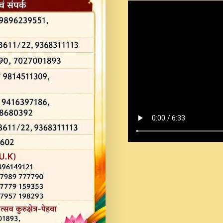
Shastri Ji Saawariya.mp3
Teri Chaukhat Pe.mp3
Teri Sharan Mein Aak
Sankirtan.mp3
अगर दन कशर ज मझ इतन द
#बसर.mp3
अब त आकर बह पकड ल वरन
SATGURU MUSIC !.mp3
ऐहन अखय च महन बस रखय 
कई पकड क मर हथ र मह व
दय!.mp3
कषण क दवन जरर सन - O K
New Bhajan 2020 #Ishwar