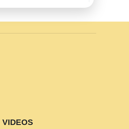
AVE by Rasik Pawan ji 20-11-19
 PRABHU KUTEER CHANNEL.mp3
n Sajaya Mata Vaishno Devi Aarti Mata
r Wadali Ji.mp3
NTH KALER NEW PUNAJBI
 FULL VIDEO HD.mp3
i Maharaj Pad - A Divine Bhajan by Shri
p3
est Devotional Song By Chitra
aksh (शर कषण कप कटकष- परम पजय गत मनष ज
VIDEOS
aawariya Latest Shyam Bhajan Ram Gopal