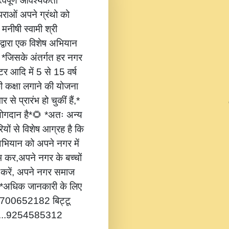
वपूर्ण आवश्यकता
ंपराओं अपने ग्रंथो को
 मनीषी स्वामी श्री
 द्वारा एक विशेष अभियान
,* *जिसके अंतर्गत हर नगर
टर आदि में 5 से 15 वर्ष
की कक्षा लगाने की योजना
 से प्रारंभ हो चुकीं हैं,*
 योगदान है*🌻 *अतः अन्य
यों से विशेष आग्रह है कि
भियान को अपने नगर में
ंभ कर,अपने नगर के बच्चों
ोग करें, अपने नगर समाज
*🔔 *अधिक जानकारी के लिए
...8700652182 बिट्टू
.....9254585312