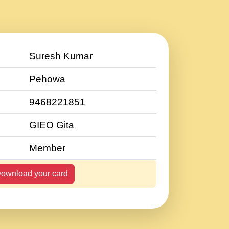
Suresh Kumar
Pehowa
9468221851
GIEO Gita
Member
ownload your card