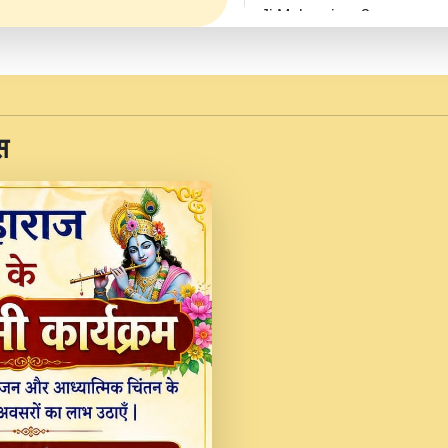
Ji Maharaj.mp3
JINU SATGURU AAP BUL
Sankirtan At VEER JI
Kina Sohna Tera Bhawa
स
Rani Bhajan By Lakhwinde
MERE MANN VICH KA
DEVOTIONAL SONG 2017
Na To Roop Hai Bindu J
Indresh Ji #BhaktiPath.m
Radha Rani Ki Kirpa B
Vichitra.mp3
Shri Krishan Kripakat
महरज ).mp3
Teri Bholi Si Surat S