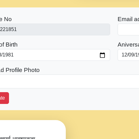
e No
Email a
f Birth
Anivers
d Profile Photo
te