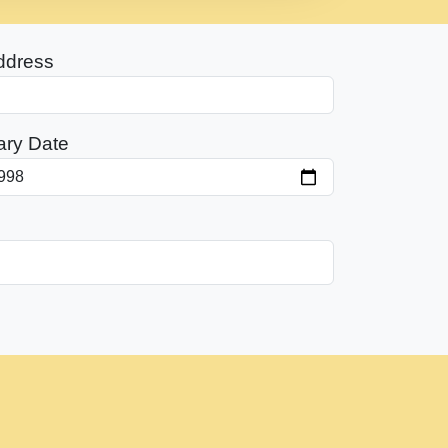
ddress
ary Date