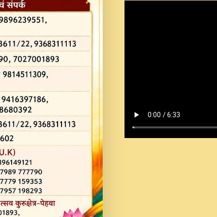
Shastri Ji Saawariya.mp3
Teri Chaukhat Pe.mp3
Teri Sharan Mein Aak
Sankirtan.mp3
अगर दन कशर ज मझ इतन द
#बसर.mp3
अब त आकर बह पकड ल वरन
SATGURU MUSIC !.mp3
ऐहन अखय च महन बस रखय 
कई पकड क मर हथ र मह व
दय!.mp3
कषण क दवन जरर सन - O K
New Bhajan 2020 #Ishwar