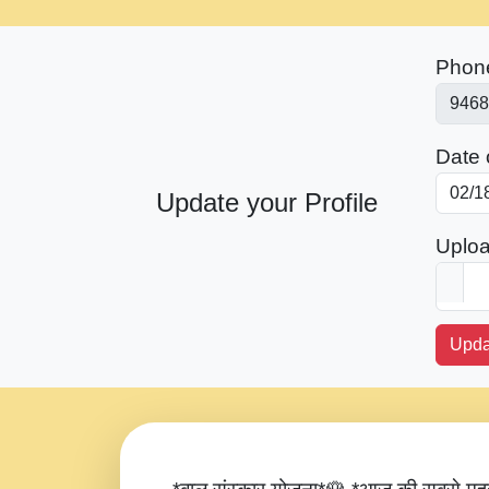
Phon
Date o
Update your Profile
Uploa
Upda