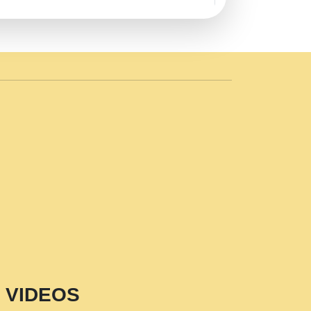
AVE by Rasik Pawan ji 20-11-19
 PRABHU KUTEER CHANNEL.mp3
n Sajaya Mata Vaishno Devi Aarti Mata
r Wadali Ji.mp3
NTH KALER NEW PUNAJBI
 FULL VIDEO HD.mp3
i Maharaj Pad - A Divine Bhajan by Shri
p3
est Devotional Song By Chitra
aksh (शर कषण कप कटकष- परम पजय गत मनष ज
VIDEOS
aawariya Latest Shyam Bhajan Ram Gopal