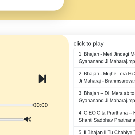
click to play
Bhajan - Meri Jindagi 
Gyananand Ji Maharaj.m
Bhajan - Mujhe Tera Hi
Ji Maharaj - Brahmsarova
Bhajan -- Dil Mera ab 
Gyananand Ji Maharaj.m
00:00
GIEO Gita Prarthana -
Shanti Sadbhav Prarthana
II Bhajan II Tu Chahiy