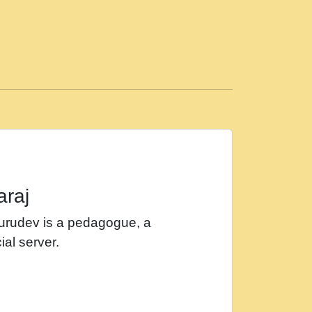
ड़ी मस्ती में हूँ । 2018 - Rishikesh - Ratan Ji
 सर रख क, नल रव त गल लग जव त सर उतत हथ
ीं दिन बीतते जाते हैं । 2018 - Rishikesh - Swami
p3
महन न रझद फर! shri ravinandan shastri ji
araj
खट करम क !!!! मह दद सहर चरण क .....mp3
Gurudev is a pedagogue, a
र Shri ravinandan shastri ji maharaj.mp3
ial server.
खोल ज़रा.mp3
 श्याम हो - Bhajan - Chahe Ram Ho Chahe