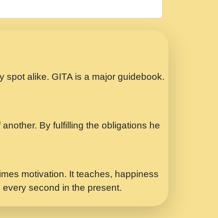
रठ हर क मनन न आय Shri ravinandan shastri
ता प्रेरणा -Swami Gyananand Ji Maharaj.mp3
Special Shyam Bhajan Ram Gopal Shastri
ry spot alike. GITA is a major guidebook.
ध.... Shri ravinandan shastri ji
another. By fulfilling the obligations he
 - भजन भाव - 2018 - Rishikesh - Swami
p3
र Yahi Hasraten Talab Hai Bhav Pravah
mes motivation. It teaches, happiness
d every second in the present.
Sadhvi Purnima Ji 7.9.2021 जवल नगर दलल