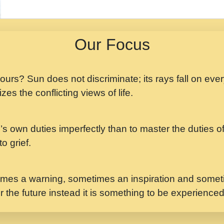
मझ अपन जवन बनन न आय, 
ji maharaj.mp3
Our Focus
मन अशांत मंत्र जाप - गी
मन बध लय परम वल कगन 
Ji Saawariya.mp3
 yours? Sun does not discriminate; its rays fall on eve
zes the conflicting views of life.
मर गनय न अपरध लडडल शर र
maharaj.mp3
’s own duties imperfectly than to master the duties of 
मेरे मन हरी का ध्यान लगा
Gyananand Ji Maharaj.m
o grief.
यह हसरत तलब ह नकज कम
#bhajan.mp3
mes a warning, sometimes an inspiration and someti
r the future instead it is something to be experience
लडल ज बल ल क ज न लग 
#बसर.mp3