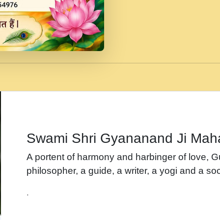
जब से गीता ज्ञान पाया मैं ब
Rasik.mp3
तन हल दल द सनव मड उतत
रख द!.mp3
तू कर प्रीतम से प्रीत, यूह
Gyananand Ji Maharaj.m
न म गवद गपल गद फर, पयर 
maharaj.mp3
Swami Shri Gyananand Ji Mah
नह भरस रह लडडल... अपन 
A portent of harmony and harbinger of love, 
बगड नसब कसन सवर तर बग
philosopher, a guide, a writer, a yogi and a soc
भजन - उठ नींद से अखियां 
.
भजन - चाहे राम हो, चाहे
Shyam Ho.mp3