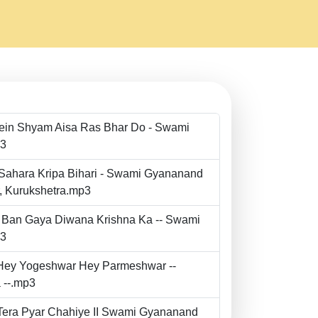
Mein Shyam Aisa Ras Bhar Do - Swami
p3
 Sahara Kripa Bihari - Swami Gyananand
r, Kurukshetra.mp3
to Ban Gaya Diwana Krishna Ka -- Swami
p3
- Hey Yogeshwar Hey Parmeshwar --
 --.mp3
e Tera Pyar Chahiye II Swami Gyananand