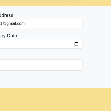
ddress
ary Date