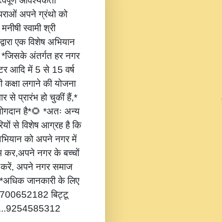
वपूर्ण आवश्यकता
ंपराओं अपने ग्रंथो को
 मनीषी स्वामी श्री
 द्वारा एक विशेष अभियान
,* *जिसके अंतर्गत हर नगर
टर आदि में 5 से 15 वर्ष
की कक्षा लगाने की योजना
 से प्रारंभ हो चुकीं हैं,*
 योगदान है*🌻 *अतः अन्य
यों से विशेष आग्रह है कि
भियान को अपने नगर में
ंभ कर,अपने नगर के बच्चों
ोग करें, अपने नगर समाज
*🔔 *अधिक जानकारी के लिए
...8700652182 बिट्टू
.....9254585312