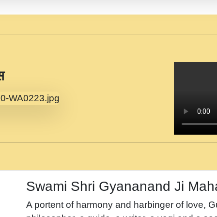
स
Swami Shri Gyananand Ji Mah
A portent of harmony and harbinger of love, 