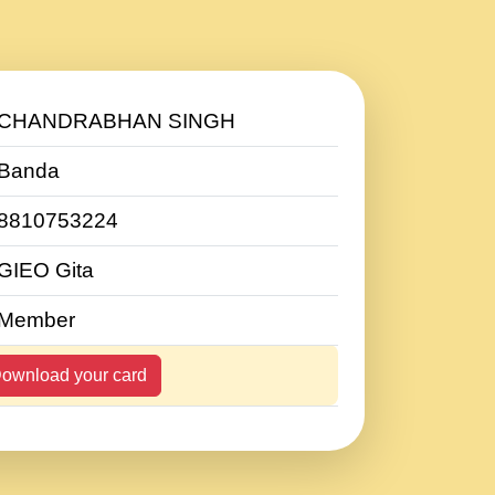
CHANDRABHAN SINGH
Banda
8810753224
GIEO Gita
Member
ownload your card