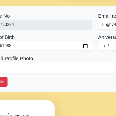
e No
Email a
f Birth
Anivers
d Profile Photo
te