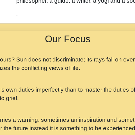
philosopher, a guide, a writer, a yogi and a soc
.
Our Focus
 yours? Sun does not discriminate; its rays fall on eve
zes the conflicting views of life.
’s own duties imperfectly than to master the duties of 
o grief.
mes a warning, sometimes an inspiration and someti
r the future instead it is something to be experience