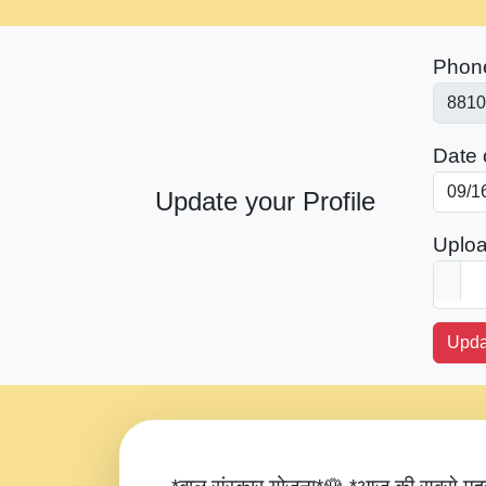
Phon
Date o
Update your Profile
Uploa
Upda