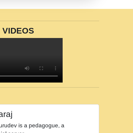
VIDEOS
araj
Gurudev is a pedagogue, a