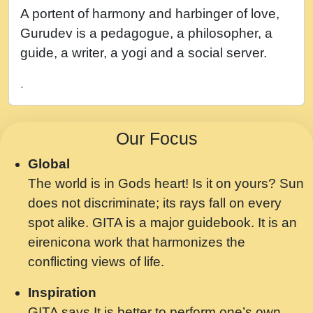
नह भरस रह लडडल... अपन खट करम क !!!! मह दद
A portent of harmony and harbinger of love,
सहर चरण क .....mp3
Gurudev is a pedagogue, a philosopher, a
बगड नसब कसन सवर तर बगर Shri ravinandan
guide, a writer, a yogi and a social server.
shastri ji maharaj.mp3
.
भजन - उठ नींद से अखियां खोल ज़रा.mp3
भजन - चाहे राम हो, चाहे श्याम हो - Bhajan -
Our Focus
Chahe Ram Ho Chahe Shyam Ho.mp3
Global
मझ अपन जवन बनन न आय, रठ हर क मनन न आय
The world is in Gods heart! Is it on yours? Sun
Shri ravinandan shastri ji maharaj.mp3
does not discriminate; its rays fall on every
मन अशांत मंत्र जाप - गीता प्रेरणा -Swami
spot alike. GITA is a major guidebook. It is an
Gyananand Ji Maharaj.mp3
eirenicona work that harmonizes the
मन बध लय परम वल कगन Special Shyam
conflicting views of life.
Bhajan Ram Gopal Shastri Ji
Inspiration
Saawariya.mp3
GITA says It is better to perform one’s own