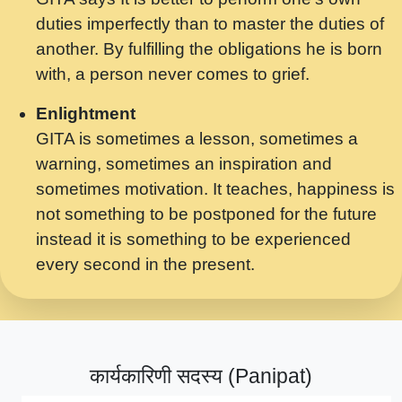
मर गनय न अपरध लडडल शर रध.... Shri
duties imperfectly than to master the duties of
ravinandan shastri ji maharaj.mp3
another. By fulfilling the obligations he is born
मेरे मन हरी का ध्यान लगा - भजन भाव - 2018 -
with, a person never comes to grief.
Rishikesh - Swami Gyananand Ji
Maharaj.mp3
Enlightment
GITA is sometimes a lesson, sometimes a
यह हसरत तलब ह नकज कमर Yahi Hasraten
warning, sometimes an inspiration and
Talab Hai Bhav Pravah #bhajan.mp3
sometimes motivation. It teaches, happiness is
लडल ज बल ल क ज न लग Sadhvi Purnima Ji
not something to be postponed for the future
7.9.2021 जवल नगर दलल #बसर.mp3
instead it is something to be experienced
every second in the present.
सख भ मझ पयर ह दख भ मझ पयर ह!छड म कस दत
दन ह तमहर ह!.mp3
सपरहट भजन 2021 - तर अखय ह जद भर बहर ज म
कब स खड 1.1.2021 !! दलल #बसर.mp3
कार्यकारिणी सदस्य (Panipat)
सपरहट शयम भजन - जय जय शयम जय जय शयम
जय जय शर वनदवन धम !! Jai Jai Shyama !! बज