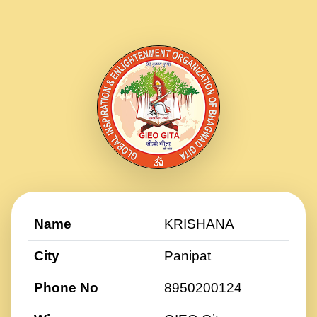
Name
KRISHANA
City
Panipat
Phone No
8950200124