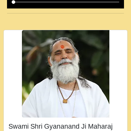
कई पकड क मर हथ र मह वदवन पहच दय! मह जन
उनक पस र मह वदवन पहच दय!.mp3
कषण क दवन जरर सन - O Kanha Abto Murli
Ki - Krishna Bhajan - New Bhajan 2020
#Ishwar Bhakti.mp3
जब से गीता ज्ञान पाया मैं बड़ी मस्ती में हूँ । 2018 -
Rishikesh - Ratan Ji Rasik.mp3
तन हल दल द सनव मड उतत सर रख क, नल रव त
गल लग जव त सर उतत हथ रख द!.mp3
तू कर प्रीतम से प्रीत, यूहीं दिन बीतते जाते हैं ।
2018 - Rishikesh - Swami Gyananand Ji
Maharaj.mp3
न म गवद गपल गद फर, पयर महन न रझद फर! shri
ravinandan shastri ji maharaj.mp3
Swami Shri Gyananand Ji Maharaj