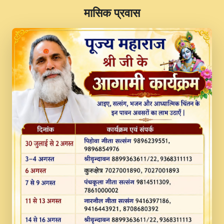
​मासिक प्रवास
JINU SATGURU AAP BULAVE by Rasik
Pawan ji 20-11-19 Sankirtan At VEER JI
PRABHU KUTEER CHANNEL.mp3
Kina Sohna Tera Bhawan Sajaya Mata
Vaishno Devi Aarti Mata Rani Bhajan By
Lakhwinder Wadali Ji.mp3
MERE MANN VICH KANTH KALER
NEW PUNAJBI DEVOTIONAL SONG 2017
FULL VIDEO HD.mp3
Na To Roop Hai Bindu Ji Maharaj Pad - A
Divine Bhajan by Shri Indresh Ji
#BhaktiPath.mp3
Radha Rani Ki Kirpa Best Devotional
Song By Chitra Vichitra.mp3