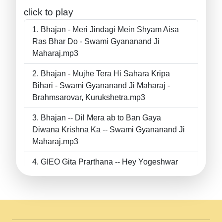
click to play
Bhajan - Meri Jindagi Mein Shyam Aisa
Ras Bhar Do - Swami Gyananand Ji
Maharaj.mp3
Bhajan - Mujhe Tera Hi Sahara Kripa
Bihari - Swami Gyananand Ji Maharaj -
Brahmsarovar, Kurukshetra.mp3
Bhajan -- Dil Mera ab to Ban Gaya
Diwana Krishna Ka -- Swami Gyananand Ji
Maharaj.mp3
GIEO Gita Prarthana -- Hey Yogeshwar
Hey Parmeshwar -- Shanti Sadbhav
Prarthana --.mp3
II Bhajan II Tu Chahiye Tera Pyar Chahiye
II Swami Gyananand Ji Maharaj.mp3