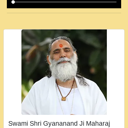
कई पकड क मर हथ र मह वदवन पहच दय! मह जन
उनक पस र मह वदवन पहच दय!.mp3
कषण क दवन जरर सन - O Kanha Abto Murli
Ki - Krishna Bhajan - New Bhajan 2020
#Ishwar Bhakti.mp3
जब से गीता ज्ञान पाया मैं बड़ी मस्ती में हूँ । 2018 -
Rishikesh - Ratan Ji Rasik.mp3
तन हल दल द सनव मड उतत सर रख क, नल रव त
गल लग जव त सर उतत हथ रख द!.mp3
तू कर प्रीतम से प्रीत, यूहीं दिन बीतते जाते हैं ।
2018 - Rishikesh - Swami Gyananand Ji
Maharaj.mp3
न म गवद गपल गद फर, पयर महन न रझद फर! shri
ravinandan shastri ji maharaj.mp3
Swami Shri Gyananand Ji Maharaj