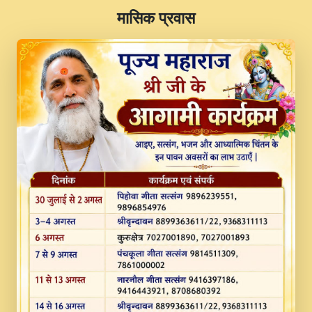
​मासिक प्रवास
JINU SATGURU AAP BULAVE by Rasik
Pawan ji 20-11-19 Sankirtan At VEER JI
PRABHU KUTEER CHANNEL.mp3
Kina Sohna Tera Bhawan Sajaya Mata
Vaishno Devi Aarti Mata Rani Bhajan By
Lakhwinder Wadali Ji.mp3
MERE MANN VICH KANTH KALER
NEW PUNAJBI DEVOTIONAL SONG 2017
FULL VIDEO HD.mp3
Na To Roop Hai Bindu Ji Maharaj Pad - A
Divine Bhajan by Shri Indresh Ji
#BhaktiPath.mp3
Radha Rani Ki Kirpa Best Devotional
Song By Chitra Vichitra.mp3