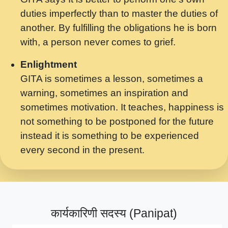
मर गनय न अपरध लडडल शर रध.... Shri
duties imperfectly than to master the duties of
ravinandan shastri ji maharaj.mp3
another. By fulfilling the obligations he is born
मेरे मन हरी का ध्यान लगा - भजन भाव - 2018 -
with, a person never comes to grief.
Rishikesh - Swami Gyananand Ji
Maharaj.mp3
Enlightment
GITA is sometimes a lesson, sometimes a
यह हसरत तलब ह नकज कमर Yahi Hasraten
warning, sometimes an inspiration and
Talab Hai Bhav Pravah #bhajan.mp3
sometimes motivation. It teaches, happiness is
लडल ज बल ल क ज न लग Sadhvi Purnima Ji
not something to be postponed for the future
7.9.2021 जवल नगर दलल #बसर.mp3
instead it is something to be experienced
every second in the present.
सख भ मझ पयर ह दख भ मझ पयर ह!छड म कस दत
दन ह तमहर ह!.mp3
सपरहट भजन 2021 - तर अखय ह जद भर बहर ज म
कब स खड 1.1.2021 !! दलल #बसर.mp3
कार्यकारिणी सदस्य (Panipat)
सपरहट शयम भजन - जय जय शयम जय जय शयम
जय जय शर वनदवन धम !! Jai Jai Shyama !! बज