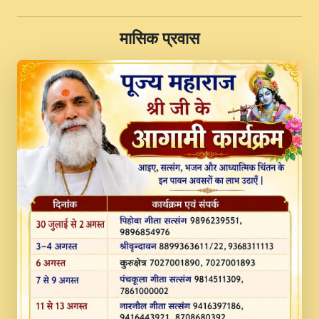
II Swami Gyananand Ji Maharaj.mp3
​मासिक प्रवास
JINU SATGURU AAP BULAVE by Rasik
Pawan ji 20-11-19 Sankirtan At VEER JI
PRABHU KUTEER CHANNEL.mp3
Kina Sohna Tera Bhawan Sajaya Mata
Vaishno Devi Aarti Mata Rani Bhajan By
Lakhwinder Wadali Ji.mp3
MERE MANN VICH KANTH KALER
NEW PUNAJBI DEVOTIONAL SONG 2017
FULL VIDEO HD.mp3
Na To Roop Hai Bindu Ji Maharaj Pad - A
Divine Bhajan by Shri Indresh Ji
#BhaktiPath.mp3
Radha Rani Ki Kirpa Best Devotional
Song By Chitra Vichitra.mp3