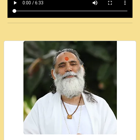
कई पकड क मर हथ र मह वदवन पहच दय! मह जन
उनक पस र मह वदवन पहच दय!.mp3
कषण क दवन जरर सन - O Kanha Abto Murli
Ki - Krishna Bhajan - New Bhajan 2020
#Ishwar Bhakti.mp3
जब से गीता ज्ञान पाया मैं बड़ी मस्ती में हूँ । 2018 -
Rishikesh - Ratan Ji Rasik.mp3
तन हल दल द सनव मड उतत सर रख क, नल रव त
गल लग जव त सर उतत हथ रख द!.mp3
तू कर प्रीतम से प्रीत, यूहीं दिन बीतते जाते हैं ।
2018 - Rishikesh - Swami Gyananand Ji
Maharaj.mp3
न म गवद गपल गद फर, पयर महन न रझद फर! shri
ravinandan shastri ji maharaj.mp3