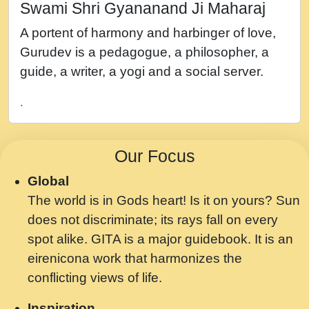
Swami Shri Gyananand Ji Maharaj
नह भरस रह लडडल... अपन खट करम क !!!! मह दद
A portent of harmony and harbinger of love,
सहर चरण क .....mp3
Gurudev is a pedagogue, a philosopher, a
बगड नसब कसन सवर तर बगर Shri ravinandan
guide, a writer, a yogi and a social server.
shastri ji maharaj.mp3
.
भजन - उठ नींद से अखियां खोल ज़रा.mp3
भजन - चाहे राम हो, चाहे श्याम हो - Bhajan -
Our Focus
Chahe Ram Ho Chahe Shyam Ho.mp3
Global
मझ अपन जवन बनन न आय, रठ हर क मनन न आय
The world is in Gods heart! Is it on yours? Sun
Shri ravinandan shastri ji maharaj.mp3
does not discriminate; its rays fall on every
मन अशांत मंत्र जाप - गीता प्रेरणा -Swami
spot alike. GITA is a major guidebook. It is an
Gyananand Ji Maharaj.mp3
eirenicona work that harmonizes the
मन बध लय परम वल कगन Special Shyam
conflicting views of life.
Bhajan Ram Gopal Shastri Ji
Inspiration
Saawariya.mp3