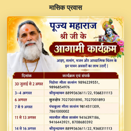
​मासिक प्रवास
JINU SATGURU AAP BULAVE by Rasik
Pawan ji 20-11-19 Sankirtan At VEER JI
PRABHU KUTEER CHANNEL.mp3
Kina Sohna Tera Bhawan Sajaya Mata
Vaishno Devi Aarti Mata Rani Bhajan By
Lakhwinder Wadali Ji.mp3
MERE MANN VICH KANTH KALER
NEW PUNAJBI DEVOTIONAL SONG 2017
FULL VIDEO HD.mp3
Na To Roop Hai Bindu Ji Maharaj Pad - A
Divine Bhajan by Shri Indresh Ji
#BhaktiPath.mp3
Radha Rani Ki Kirpa Best Devotional
Song By Chitra Vichitra.mp3