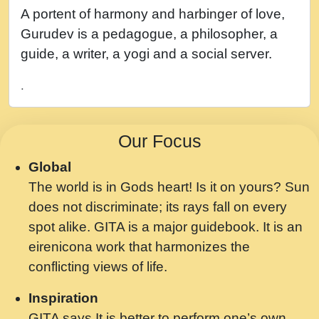
नह भरस रह लडडल... अपन खट करम क !!!! मह दद
A portent of harmony and harbinger of love,
सहर चरण क .....mp3
Gurudev is a pedagogue, a philosopher, a
बगड नसब कसन सवर तर बगर Shri ravinandan
guide, a writer, a yogi and a social server.
shastri ji maharaj.mp3
.
भजन - उठ नींद से अखियां खोल ज़रा.mp3
भजन - चाहे राम हो, चाहे श्याम हो - Bhajan -
Our Focus
Chahe Ram Ho Chahe Shyam Ho.mp3
Global
मझ अपन जवन बनन न आय, रठ हर क मनन न आय
The world is in Gods heart! Is it on yours? Sun
Shri ravinandan shastri ji maharaj.mp3
does not discriminate; its rays fall on every
मन अशांत मंत्र जाप - गीता प्रेरणा -Swami
spot alike. GITA is a major guidebook. It is an
Gyananand Ji Maharaj.mp3
eirenicona work that harmonizes the
मन बध लय परम वल कगन Special Shyam
conflicting views of life.
Bhajan Ram Gopal Shastri Ji
Inspiration
Saawariya.mp3
GITA says It is better to perform one’s own