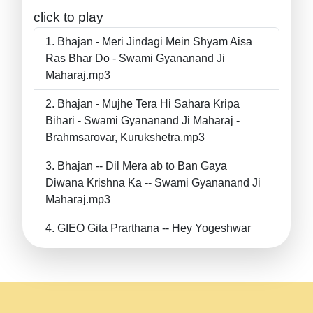
click to play
Bhajan - Meri Jindagi Mein Shyam Aisa
Ras Bhar Do - Swami Gyananand Ji
Maharaj.mp3
Bhajan - Mujhe Tera Hi Sahara Kripa
Bihari - Swami Gyananand Ji Maharaj -
Brahmsarovar, Kurukshetra.mp3
Bhajan -- Dil Mera ab to Ban Gaya
Diwana Krishna Ka -- Swami Gyananand Ji
Maharaj.mp3
GIEO Gita Prarthana -- Hey Yogeshwar
Hey Parmeshwar -- Shanti Sadbhav
Prarthana --.mp3
II Bhajan II Tu Chahiye Tera Pyar Chahiye
II Swami Gyananand Ji Maharaj.mp3