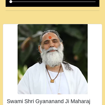
कई पकड क मर हथ र मह वदवन पहच दय! मह जन
उनक पस र मह वदवन पहच दय!.mp3
कषण क दवन जरर सन - O Kanha Abto Murli
Ki - Krishna Bhajan - New Bhajan 2020
#Ishwar Bhakti.mp3
जब से गीता ज्ञान पाया मैं बड़ी मस्ती में हूँ । 2018 -
Rishikesh - Ratan Ji Rasik.mp3
तन हल दल द सनव मड उतत सर रख क, नल रव त
गल लग जव त सर उतत हथ रख द!.mp3
तू कर प्रीतम से प्रीत, यूहीं दिन बीतते जाते हैं ।
2018 - Rishikesh - Swami Gyananand Ji
Maharaj.mp3
न म गवद गपल गद फर, पयर महन न रझद फर! shri
ravinandan shastri ji maharaj.mp3
Swami Shri Gyananand Ji Maharaj