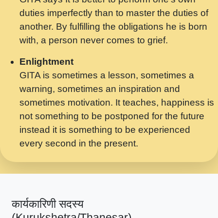
मर गनय न अपरध लडडल शर रध.... Shri
duties imperfectly than to master the duties of
ravinandan shastri ji maharaj.mp3
another. By fulfilling the obligations he is born
मेरे मन हरी का ध्यान लगा - भजन भाव - 2018 -
with, a person never comes to grief.
Rishikesh - Swami Gyananand Ji
Maharaj.mp3
Enlightment
GITA is sometimes a lesson, sometimes a
यह हसरत तलब ह नकज कमर Yahi Hasraten
warning, sometimes an inspiration and
Talab Hai Bhav Pravah #bhajan.mp3
sometimes motivation. It teaches, happiness is
लडल ज बल ल क ज न लग Sadhvi Purnima Ji
not something to be postponed for the future
7.9.2021 जवल नगर दलल #बसर.mp3
instead it is something to be experienced
every second in the present.
सख भ मझ पयर ह दख भ मझ पयर ह!छड म कस दत
दन ह तमहर ह!.mp3
सपरहट भजन 2021 - तर अखय ह जद भर बहर ज म
कब स खड 1.1.2021 !! दलल #बसर.mp3
कार्यकारिणी सदस्य
सपरहट शयम भजन - जय जय शयम जय जय शयम
(Kurukshetra/Thanesar)
जय जय शर वनदवन धम !! Jai Jai Shyama !! बज