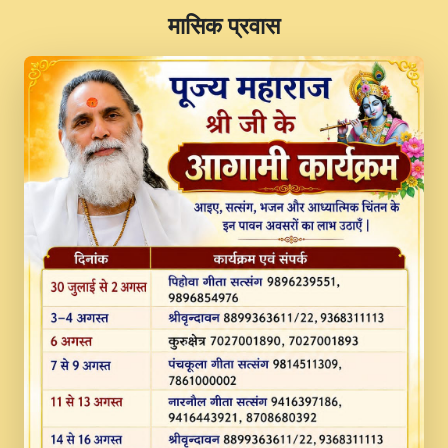
​मासिक प्रवास
JINU SATGURU AAP BULAVE by Rasik
Pawan ji 20-11-19 Sankirtan At VEER JI
PRABHU KUTEER CHANNEL.mp3
Kina Sohna Tera Bhawan Sajaya Mata
Vaishno Devi Aarti Mata Rani Bhajan By
Lakhwinder Wadali Ji.mp3
MERE MANN VICH KANTH KALER
NEW PUNAJBI DEVOTIONAL SONG 2017
FULL VIDEO HD.mp3
Na To Roop Hai Bindu Ji Maharaj Pad - A
Divine Bhajan by Shri Indresh Ji
#BhaktiPath.mp3
Radha Rani Ki Kirpa Best Devotional
Song By Chitra Vichitra.mp3