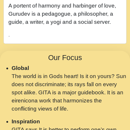
नह भरस रह लडडल... अपन खट करम क !!!! मह दद
A portent of harmony and harbinger of love,
सहर चरण क .....mp3
Gurudev is a pedagogue, a philosopher, a
बगड नसब कसन सवर तर बगर Shri ravinandan
guide, a writer, a yogi and a social server.
shastri ji maharaj.mp3
.
भजन - उठ नींद से अखियां खोल ज़रा.mp3
भजन - चाहे राम हो, चाहे श्याम हो - Bhajan -
Our Focus
Chahe Ram Ho Chahe Shyam Ho.mp3
Global
मझ अपन जवन बनन न आय, रठ हर क मनन न आय
The world is in Gods heart! Is it on yours? Sun
Shri ravinandan shastri ji maharaj.mp3
does not discriminate; its rays fall on every
मन अशांत मंत्र जाप - गीता प्रेरणा -Swami
spot alike. GITA is a major guidebook. It is an
Gyananand Ji Maharaj.mp3
eirenicona work that harmonizes the
मन बध लय परम वल कगन Special Shyam
conflicting views of life.
Bhajan Ram Gopal Shastri Ji
Inspiration
Saawariya.mp3
GITA says It is better to perform one’s own