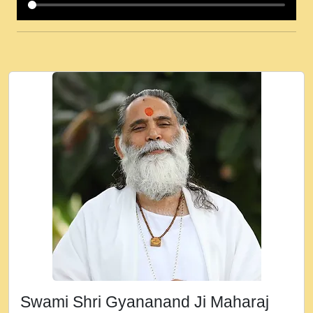
कई पकड क मर हथ र मह वदवन पहच दय! मह जन
उनक पस र मह वदवन पहच दय!.mp3
कषण क दवन जरर सन - O Kanha Abto Murli
Ki - Krishna Bhajan - New Bhajan 2020
#Ishwar Bhakti.mp3
जब से गीता ज्ञान पाया मैं बड़ी मस्ती में हूँ । 2018 -
Rishikesh - Ratan Ji Rasik.mp3
तन हल दल द सनव मड उतत सर रख क, नल रव त
गल लग जव त सर उतत हथ रख द!.mp3
तू कर प्रीतम से प्रीत, यूहीं दिन बीतते जाते हैं ।
2018 - Rishikesh - Swami Gyananand Ji
Maharaj.mp3
न म गवद गपल गद फर, पयर महन न रझद फर! shri
ravinandan shastri ji maharaj.mp3
Swami Shri Gyananand Ji Maharaj