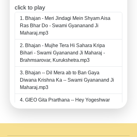
click to play
Bhajan - Meri Jindagi Mein Shyam Aisa
Ras Bhar Do - Swami Gyananand Ji
Maharaj.mp3
Bhajan - Mujhe Tera Hi Sahara Kripa
Bihari - Swami Gyananand Ji Maharaj -
Brahmsarovar, Kurukshetra.mp3
Bhajan -- Dil Mera ab to Ban Gaya
Diwana Krishna Ka -- Swami Gyananand Ji
Maharaj.mp3
GIEO Gita Prarthana -- Hey Yogeshwar
Hey Parmeshwar -- Shanti Sadbhav
Prarthana --.mp3
II Bhajan II Tu Chahiye Tera Pyar Chahiye
II Swami Gyananand Ji Maharaj.mp3