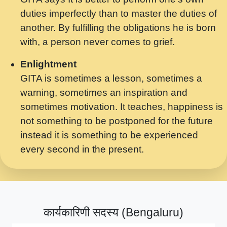
मर गनय न अपरध लडडल शर रध.... Shri
duties imperfectly than to master the duties of
ravinandan shastri ji maharaj.mp3
another. By fulfilling the obligations he is born
मेरे मन हरी का ध्यान लगा - भजन भाव - 2018 -
with, a person never comes to grief.
Rishikesh - Swami Gyananand Ji
Maharaj.mp3
Enlightment
GITA is sometimes a lesson, sometimes a
यह हसरत तलब ह नकज कमर Yahi Hasraten
warning, sometimes an inspiration and
Talab Hai Bhav Pravah #bhajan.mp3
sometimes motivation. It teaches, happiness is
लडल ज बल ल क ज न लग Sadhvi Purnima Ji
not something to be postponed for the future
7.9.2021 जवल नगर दलल #बसर.mp3
instead it is something to be experienced
every second in the present.
सख भ मझ पयर ह दख भ मझ पयर ह!छड म कस दत
दन ह तमहर ह!.mp3
सपरहट भजन 2021 - तर अखय ह जद भर बहर ज म
कब स खड 1.1.2021 !! दलल #बसर.mp3
कार्यकारिणी सदस्य (Bengaluru)
सपरहट शयम भजन - जय जय शयम जय जय शयम
जय जय शर वनदवन धम !! Jai Jai Shyama !! बज