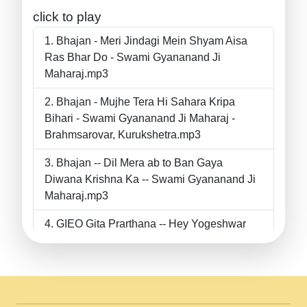
click to play
Bhajan - Meri Jindagi Mein Shyam Aisa
Ras Bhar Do - Swami Gyananand Ji
Maharaj.mp3
Bhajan - Mujhe Tera Hi Sahara Kripa
Bihari - Swami Gyananand Ji Maharaj -
Brahmsarovar, Kurukshetra.mp3
Bhajan -- Dil Mera ab to Ban Gaya
Diwana Krishna Ka -- Swami Gyananand Ji
Maharaj.mp3
GIEO Gita Prarthana -- Hey Yogeshwar
Hey Parmeshwar -- Shanti Sadbhav
Prarthana --.mp3
II Bhajan II Tu Chahiye Tera Pyar Chahiye
II Swami Gyananand Ji Maharaj.mp3