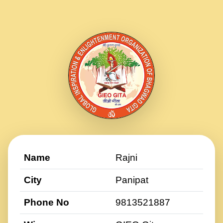
Name
Rajni
City
Panipat
Phone No
9813521887