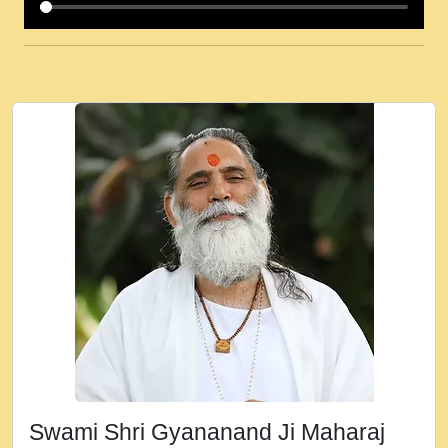
कई पकड क मर हथ र मह वदवन पहच दय! मह जन
उनक पस र मह वदवन पहच दय!.mp3
कषण क दवन जरर सन - O Kanha Abto Murli
Ki - Krishna Bhajan - New Bhajan 2020
#Ishwar Bhakti.mp3
जब से गीता ज्ञान पाया मैं बड़ी मस्ती में हूँ । 2018 -
Rishikesh - Ratan Ji Rasik.mp3
तन हल दल द सनव मड उतत सर रख क, नल रव त
गल लग जव त सर उतत हथ रख द!.mp3
तू कर प्रीतम से प्रीत, यूहीं दिन बीतते जाते हैं ।
2018 - Rishikesh - Swami Gyananand Ji
Maharaj.mp3
न म गवद गपल गद फर, पयर महन न रझद फर! shri
ravinandan shastri ji maharaj.mp3
Swami Shri Gyananand Ji Maharaj