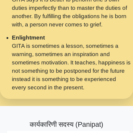
मर गनय न अपरध लडडल शर रध.... Shri
duties imperfectly than to master the duties of
ravinandan shastri ji maharaj.mp3
another. By fulfilling the obligations he is born
मेरे मन हरी का ध्यान लगा - भजन भाव - 2018 -
with, a person never comes to grief.
Rishikesh - Swami Gyananand Ji
Maharaj.mp3
Enlightment
GITA is sometimes a lesson, sometimes a
यह हसरत तलब ह नकज कमर Yahi Hasraten
warning, sometimes an inspiration and
Talab Hai Bhav Pravah #bhajan.mp3
sometimes motivation. It teaches, happiness is
लडल ज बल ल क ज न लग Sadhvi Purnima Ji
not something to be postponed for the future
7.9.2021 जवल नगर दलल #बसर.mp3
instead it is something to be experienced
every second in the present.
सख भ मझ पयर ह दख भ मझ पयर ह!छड म कस दत
दन ह तमहर ह!.mp3
सपरहट भजन 2021 - तर अखय ह जद भर बहर ज म
कब स खड 1.1.2021 !! दलल #बसर.mp3
कार्यकारिणी सदस्य (Panipat)
सपरहट शयम भजन - जय जय शयम जय जय शयम
जय जय शर वनदवन धम !! Jai Jai Shyama !! बज