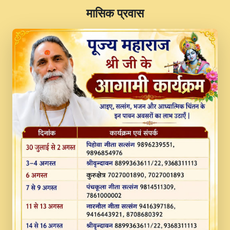
​मासिक प्रवास
JINU SATGURU AAP BULAVE by Rasik
Pawan ji 20-11-19 Sankirtan At VEER JI
PRABHU KUTEER CHANNEL.mp3
Kina Sohna Tera Bhawan Sajaya Mata
Vaishno Devi Aarti Mata Rani Bhajan By
Lakhwinder Wadali Ji.mp3
MERE MANN VICH KANTH KALER
NEW PUNAJBI DEVOTIONAL SONG 2017
FULL VIDEO HD.mp3
Na To Roop Hai Bindu Ji Maharaj Pad - A
Divine Bhajan by Shri Indresh Ji
#BhaktiPath.mp3
Radha Rani Ki Kirpa Best Devotional
Song By Chitra Vichitra.mp3