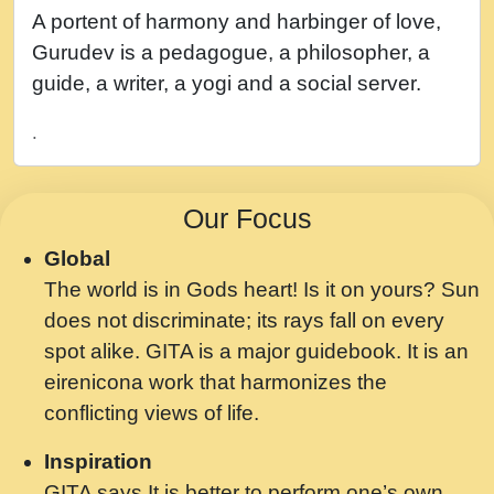
नह भरस रह लडडल... अपन खट करम क !!!! मह दद
A portent of harmony and harbinger of love,
सहर चरण क .....mp3
Gurudev is a pedagogue, a philosopher, a
बगड नसब कसन सवर तर बगर Shri ravinandan
guide, a writer, a yogi and a social server.
shastri ji maharaj.mp3
.
भजन - उठ नींद से अखियां खोल ज़रा.mp3
भजन - चाहे राम हो, चाहे श्याम हो - Bhajan -
Our Focus
Chahe Ram Ho Chahe Shyam Ho.mp3
Global
मझ अपन जवन बनन न आय, रठ हर क मनन न आय
The world is in Gods heart! Is it on yours? Sun
Shri ravinandan shastri ji maharaj.mp3
does not discriminate; its rays fall on every
मन अशांत मंत्र जाप - गीता प्रेरणा -Swami
spot alike. GITA is a major guidebook. It is an
Gyananand Ji Maharaj.mp3
eirenicona work that harmonizes the
मन बध लय परम वल कगन Special Shyam
conflicting views of life.
Bhajan Ram Gopal Shastri Ji
Inspiration
Saawariya.mp3
GITA says It is better to perform one’s own