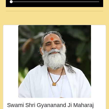
कई पकड क मर हथ र मह वदवन पहच दय! मह जन
उनक पस र मह वदवन पहच दय!.mp3
कषण क दवन जरर सन - O Kanha Abto Murli
Ki - Krishna Bhajan - New Bhajan 2020
#Ishwar Bhakti.mp3
जब से गीता ज्ञान पाया मैं बड़ी मस्ती में हूँ । 2018 -
Rishikesh - Ratan Ji Rasik.mp3
तन हल दल द सनव मड उतत सर रख क, नल रव त
गल लग जव त सर उतत हथ रख द!.mp3
तू कर प्रीतम से प्रीत, यूहीं दिन बीतते जाते हैं ।
2018 - Rishikesh - Swami Gyananand Ji
Maharaj.mp3
न म गवद गपल गद फर, पयर महन न रझद फर! shri
ravinandan shastri ji maharaj.mp3
Swami Shri Gyananand Ji Maharaj