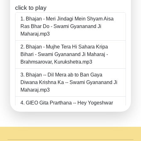
click to play
Bhajan - Meri Jindagi Mein Shyam Aisa
Ras Bhar Do - Swami Gyananand Ji
Maharaj.mp3
Bhajan - Mujhe Tera Hi Sahara Kripa
Bihari - Swami Gyananand Ji Maharaj -
Brahmsarovar, Kurukshetra.mp3
Bhajan -- Dil Mera ab to Ban Gaya
Diwana Krishna Ka -- Swami Gyananand Ji
Maharaj.mp3
GIEO Gita Prarthana -- Hey Yogeshwar
Hey Parmeshwar -- Shanti Sadbhav
Prarthana --.mp3
II Bhajan II Tu Chahiye Tera Pyar Chahiye
II Swami Gyananand Ji Maharaj.mp3