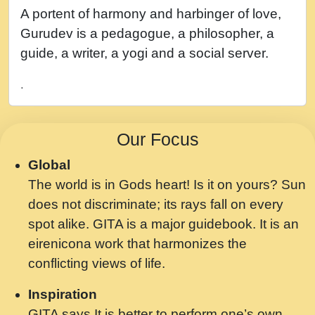
नह भरस रह लडडल... अपन खट करम क !!!! मह दद
A portent of harmony and harbinger of love,
सहर चरण क .....mp3
Gurudev is a pedagogue, a philosopher, a
बगड नसब कसन सवर तर बगर Shri ravinandan
guide, a writer, a yogi and a social server.
shastri ji maharaj.mp3
.
भजन - उठ नींद से अखियां खोल ज़रा.mp3
भजन - चाहे राम हो, चाहे श्याम हो - Bhajan -
Our Focus
Chahe Ram Ho Chahe Shyam Ho.mp3
Global
मझ अपन जवन बनन न आय, रठ हर क मनन न आय
The world is in Gods heart! Is it on yours? Sun
Shri ravinandan shastri ji maharaj.mp3
does not discriminate; its rays fall on every
मन अशांत मंत्र जाप - गीता प्रेरणा -Swami
spot alike. GITA is a major guidebook. It is an
Gyananand Ji Maharaj.mp3
eirenicona work that harmonizes the
मन बध लय परम वल कगन Special Shyam
conflicting views of life.
Bhajan Ram Gopal Shastri Ji
Inspiration
Saawariya.mp3
GITA says It is better to perform one’s own