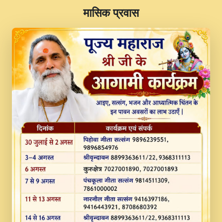
​मासिक प्रवास
JINU SATGURU AAP BULAVE by Rasik
Pawan ji 20-11-19 Sankirtan At VEER JI
PRABHU KUTEER CHANNEL.mp3
Kina Sohna Tera Bhawan Sajaya Mata
Vaishno Devi Aarti Mata Rani Bhajan By
Lakhwinder Wadali Ji.mp3
MERE MANN VICH KANTH KALER
NEW PUNAJBI DEVOTIONAL SONG 2017
FULL VIDEO HD.mp3
Na To Roop Hai Bindu Ji Maharaj Pad - A
Divine Bhajan by Shri Indresh Ji
#BhaktiPath.mp3
Radha Rani Ki Kirpa Best Devotional
Song By Chitra Vichitra.mp3