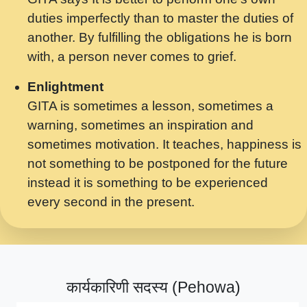
मर गनय न अपरध लडडल शर रध.... Shri
duties imperfectly than to master the duties of
ravinandan shastri ji maharaj.mp3
another. By fulfilling the obligations he is born
मेरे मन हरी का ध्यान लगा - भजन भाव - 2018 -
with, a person never comes to grief.
Rishikesh - Swami Gyananand Ji
Maharaj.mp3
Enlightment
GITA is sometimes a lesson, sometimes a
यह हसरत तलब ह नकज कमर Yahi Hasraten
warning, sometimes an inspiration and
Talab Hai Bhav Pravah #bhajan.mp3
sometimes motivation. It teaches, happiness is
लडल ज बल ल क ज न लग Sadhvi Purnima Ji
not something to be postponed for the future
7.9.2021 जवल नगर दलल #बसर.mp3
instead it is something to be experienced
every second in the present.
सख भ मझ पयर ह दख भ मझ पयर ह!छड म कस दत
दन ह तमहर ह!.mp3
सपरहट भजन 2021 - तर अखय ह जद भर बहर ज म
कब स खड 1.1.2021 !! दलल #बसर.mp3
कार्यकारिणी सदस्य (Pehowa)
सपरहट शयम भजन - जय जय शयम जय जय शयम
जय जय शर वनदवन धम !! Jai Jai Shyama !! बज