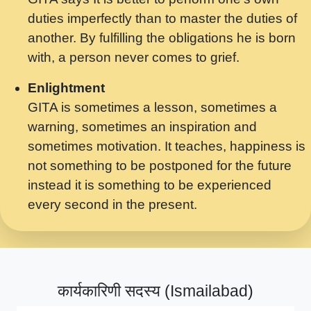
मर गनय न अपरध लडडल शर रध.... Shri
duties imperfectly than to master the duties of
ravinandan shastri ji maharaj.mp3
another. By fulfilling the obligations he is born
मेरे मन हरी का ध्यान लगा - भजन भाव - 2018 -
with, a person never comes to grief.
Rishikesh - Swami Gyananand Ji
Maharaj.mp3
Enlightment
GITA is sometimes a lesson, sometimes a
यह हसरत तलब ह नकज कमर Yahi Hasraten
warning, sometimes an inspiration and
Talab Hai Bhav Pravah #bhajan.mp3
sometimes motivation. It teaches, happiness is
लडल ज बल ल क ज न लग Sadhvi Purnima Ji
not something to be postponed for the future
7.9.2021 जवल नगर दलल #बसर.mp3
instead it is something to be experienced
every second in the present.
सख भ मझ पयर ह दख भ मझ पयर ह!छड म कस दत
दन ह तमहर ह!.mp3
सपरहट भजन 2021 - तर अखय ह जद भर बहर ज म
कब स खड 1.1.2021 !! दलल #बसर.mp3
कार्यकारिणी सदस्य (Ismailabad)
सपरहट शयम भजन - जय जय शयम जय जय शयम
जय जय शर वनदवन धम !! Jai Jai Shyama !! बज