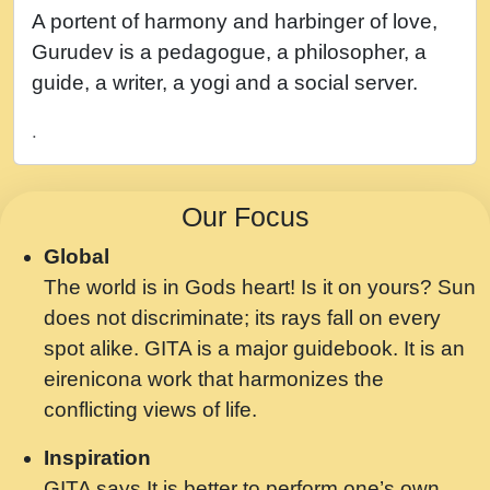
नह भरस रह लडडल... अपन खट करम क !!!! मह दद
A portent of harmony and harbinger of love,
सहर चरण क .....mp3
Gurudev is a pedagogue, a philosopher, a
बगड नसब कसन सवर तर बगर Shri ravinandan
guide, a writer, a yogi and a social server.
shastri ji maharaj.mp3
.
भजन - उठ नींद से अखियां खोल ज़रा.mp3
भजन - चाहे राम हो, चाहे श्याम हो - Bhajan -
Our Focus
Chahe Ram Ho Chahe Shyam Ho.mp3
Global
मझ अपन जवन बनन न आय, रठ हर क मनन न आय
The world is in Gods heart! Is it on yours? Sun
Shri ravinandan shastri ji maharaj.mp3
does not discriminate; its rays fall on every
मन अशांत मंत्र जाप - गीता प्रेरणा -Swami
spot alike. GITA is a major guidebook. It is an
Gyananand Ji Maharaj.mp3
eirenicona work that harmonizes the
मन बध लय परम वल कगन Special Shyam
conflicting views of life.
Bhajan Ram Gopal Shastri Ji
Inspiration
Saawariya.mp3
GITA says It is better to perform one’s own