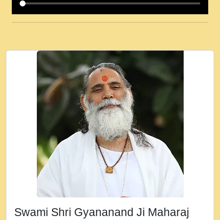
कई पकड क मर हथ र मह वदवन पहच दय! मह जन
उनक पस र मह वदवन पहच दय!.mp3
कषण क दवन जरर सन - O Kanha Abto Murli
Ki - Krishna Bhajan - New Bhajan 2020
#Ishwar Bhakti.mp3
जब से गीता ज्ञान पाया मैं बड़ी मस्ती में हूँ । 2018 -
Rishikesh - Ratan Ji Rasik.mp3
तन हल दल द सनव मड उतत सर रख क, नल रव त
गल लग जव त सर उतत हथ रख द!.mp3
तू कर प्रीतम से प्रीत, यूहीं दिन बीतते जाते हैं ।
2018 - Rishikesh - Swami Gyananand Ji
Maharaj.mp3
न म गवद गपल गद फर, पयर महन न रझद फर! shri
ravinandan shastri ji maharaj.mp3
Swami Shri Gyananand Ji Maharaj