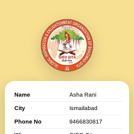
Name
Asha Rani
City
Ismailabad
Phone No
9466830817