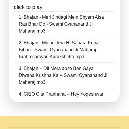
click to play
Bhajan - Meri Jindagi Mein Shyam Aisa
Ras Bhar Do - Swami Gyananand Ji
Maharaj.mp3
Bhajan - Mujhe Tera Hi Sahara Kripa
Bihari - Swami Gyananand Ji Maharaj -
Brahmsarovar, Kurukshetra.mp3
Bhajan -- Dil Mera ab to Ban Gaya
Diwana Krishna Ka -- Swami Gyananand Ji
Maharaj.mp3
GIEO Gita Prarthana -- Hey Yogeshwar
Hey Parmeshwar -- Shanti Sadbhav
Prarthana --.mp3
II Bhajan II Tu Chahiye Tera Pyar Chahiye
II Swami Gyananand Ji Maharaj.mp3