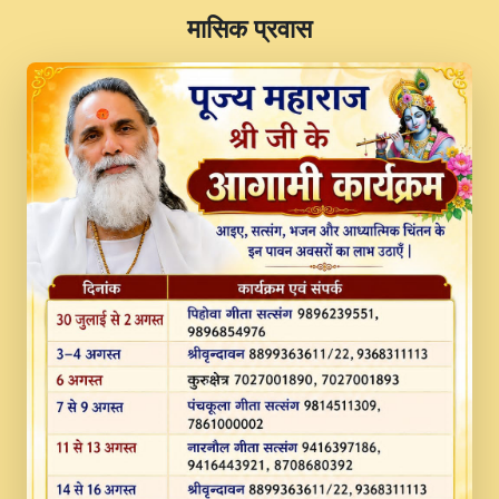
​मासिक प्रवास
JINU SATGURU AAP BULAVE by Rasik
Pawan ji 20-11-19 Sankirtan At VEER JI
PRABHU KUTEER CHANNEL.mp3
Kina Sohna Tera Bhawan Sajaya Mata
Vaishno Devi Aarti Mata Rani Bhajan By
Lakhwinder Wadali Ji.mp3
MERE MANN VICH KANTH KALER
NEW PUNAJBI DEVOTIONAL SONG 2017
FULL VIDEO HD.mp3
Na To Roop Hai Bindu Ji Maharaj Pad - A
Divine Bhajan by Shri Indresh Ji
#BhaktiPath.mp3
Radha Rani Ki Kirpa Best Devotional
Song By Chitra Vichitra.mp3